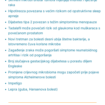
raka
Hipotireoza povezana s većim rizikom od opstruktivne sleep
apneje
Dijabetes tipa 2 povezan s težim simptomima menopauze
Tadalafil može povećati rizik od glaukoma kod muškaraca s
povećanom prostatom
Novi tretman za bolesti desni ubija štetne bakterije, a
istovremeno čuva korisne mikrobe
Zagađenje zraka može pogoršati simptome reumatoidnog
artritisa i rizik od pogoršanja
Broj slučajeva gestacijskog dijabetesa u porastu diljem
Engleske
Promjene crijevnog mikrobioma mogu započeti prije pojave
simptoma Alzheimerove bolesti
Impetigo
Lepra (guba, Hansenova bolest)