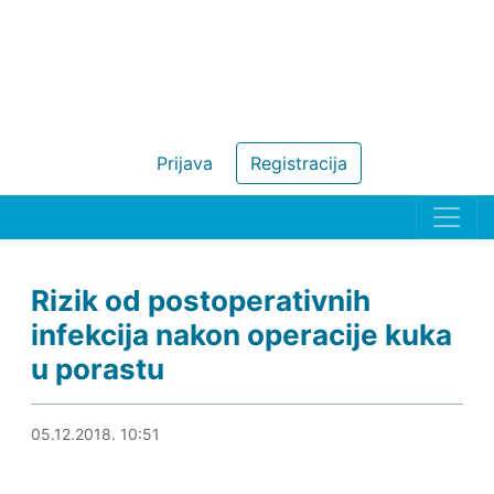
Prijava
Registracija
Rizik od postoperativnih
infekcija nakon operacije kuka
u porastu
05.12.2018. 11:09
05.12.2018. 10:51