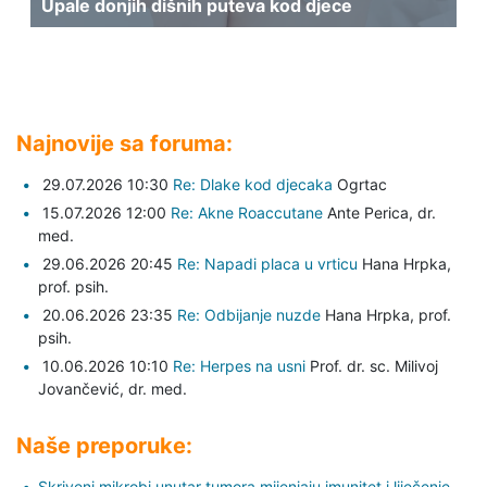
Upale donjih dišnih puteva kod djece
Najnovije sa foruma:
29.07.2026 10:30
Re: Dlake kod djecaka
Ogrtac
15.07.2026 12:00
Re: Akne Roaccutane
Ante Perica,
dr.
med.
29.06.2026 20:45
Re: Napadi placa u vrticu
Hana Hrpka,
prof. psih.
20.06.2026 23:35
Re: Odbijanje nuzde
Hana Hrpka,
prof.
psih.
10.06.2026 10:10
Re: Herpes na usni
Prof. dr. sc. Milivoj
Jovančević,
dr. med.
Naše preporuke:
Skriveni mikrobi unutar tumora mijenjaju imunitet i liječenje