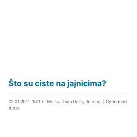
Što su ciste na jajnicima?
30.04.2024. 22:13
22.01.2011. 16:10
|
Mr. sc. Dean Delić, dr. med.
|
Cybermed
d.o.o.