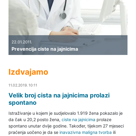
22.01.2011.
Prevencija ciste na jajnicima
Izdvajamo
11.02.2019. 10:37
11.02.2019. 10:11
Velik broj cista na jajnicima prolazi
spontano
Istraživanje u kojem je sudjelovalo 1.919 žena pokazalo je
da čak u 20,2 posto žena,
ciste na jajnicima
prolaze
spontano unutar dvije godine. Također, tijekom 27 mjeseci
praćenja uočeno je da se
inavazivna maligna tvorba
ili