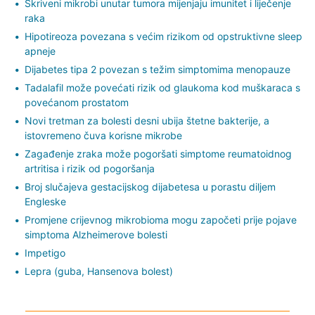
Skriveni mikrobi unutar tumora mijenjaju imunitet i liječenje
raka
Hipotireoza povezana s većim rizikom od opstruktivne sleep
apneje
Dijabetes tipa 2 povezan s težim simptomima menopauze
Tadalafil može povećati rizik od glaukoma kod muškaraca s
povećanom prostatom
Novi tretman za bolesti desni ubija štetne bakterije, a
istovremeno čuva korisne mikrobe
Zagađenje zraka može pogoršati simptome reumatoidnog
artritisa i rizik od pogoršanja
Broj slučajeva gestacijskog dijabetesa u porastu diljem
Engleske
Promjene crijevnog mikrobioma mogu započeti prije pojave
simptoma Alzheimerove bolesti
Impetigo
Lepra (guba, Hansenova bolest)