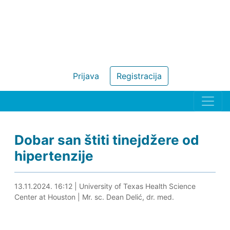
Prijava
Registracija
Dobar san štiti tinejdžere od
hipertenzije
13.11.2024. 16:27
13.11.2024. 16:12
|
University of Texas Health Science
Center at Houston
|
Mr. sc. Dean Delić, dr. med.