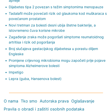
apneje
Dijabetes tipa 2 povezan s težim simptomima menopauze
Tadalafil može povećati rizik od glaukoma kod muškaraca s
povećanom prostatom
Novi tretman za bolesti desni ubija štetne bakterije, a
istovremeno čuva korisne mikrobe
Zagađenje zraka može pogoršati simptome reumatoidnog
artritisa i rizik od pogoršanja
Broj slučajeva gestacijskog dijabetesa u porastu diljem
Engleske
Promjene crijevnog mikrobioma mogu započeti prije pojave
simptoma Alzheimerove bolesti
Impetigo
Lepra (guba, Hansenova bolest)
O nama
Tko smo
Autorska prava
Oglašavanje
Pravila o obradi i zaštiti osobnih podataka