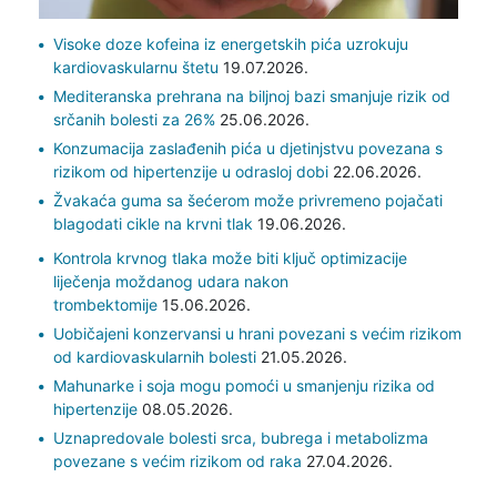
Visoke doze kofeina iz energetskih pića uzrokuju
kardiovaskularnu štetu
19.07.2026.
Mediteranska prehrana na biljnoj bazi smanjuje rizik od
srčanih bolesti za 26%
25.06.2026.
Konzumacija zaslađenih pića u djetinjstvu povezana s
rizikom od hipertenzije u odrasloj dobi
22.06.2026.
Žvakaća guma sa šećerom može privremeno pojačati
blagodati cikle na krvni tlak
19.06.2026.
Kontrola krvnog tlaka može biti ključ optimizacije
liječenja moždanog udara nakon
trombektomije
15.06.2026.
Uobičajeni konzervansi u hrani povezani s većim rizikom
od kardiovaskularnih bolesti
21.05.2026.
Mahunarke i soja mogu pomoći u smanjenju rizika od
hipertenzije
08.05.2026.
Uznapredovale bolesti srca, bubrega i metabolizma
povezane s većim rizikom od raka
27.04.2026.