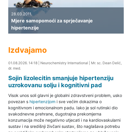
28.03.2011.
Mjere samopomoći za sprječavanje
hipertenzije
Izdvajamo
01.08.2026. 14:27
01.08.2026. 14:18
|
Neurochemistry International
|
Mr. sc. Dean Delić,
dr. med.
Sojin lizolecitin smanjuje hipertenziju
uzrokovanu solju i kognitivni pad
Visok unos soli glavni je globalni zdravstveni problem, usko
povezan s
hipertenzijom
i sve većim dokazima o
kognitivnom i emocionalnom padu. Iako je sol rutinski dio
svakodnevne prehrane, dugotrajna prekomjerna
konzumacija može negativno utjecati i na kardiovaskularni
sustav i na središnji živčani sustav, što naglašava potrebu