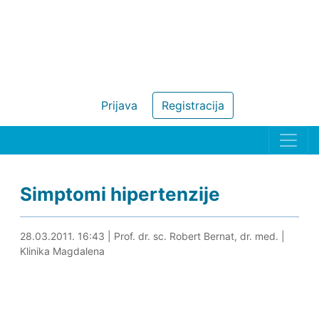
Prijava
Registracija
Simptomi hipertenzije
26.05.2024. 17:08
28.03.2011. 16:43
|
Prof. dr. sc. Robert Bernat, dr. med.
|
Klinika Magdalena