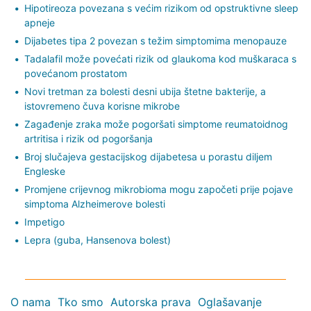
Hipotireoza povezana s većim rizikom od opstruktivne sleep
apneje
Dijabetes tipa 2 povezan s težim simptomima menopauze
Tadalafil može povećati rizik od glaukoma kod muškaraca s
povećanom prostatom
Novi tretman za bolesti desni ubija štetne bakterije, a
istovremeno čuva korisne mikrobe
Zagađenje zraka može pogoršati simptome reumatoidnog
artritisa i rizik od pogoršanja
Broj slučajeva gestacijskog dijabetesa u porastu diljem
Engleske
Promjene crijevnog mikrobioma mogu započeti prije pojave
simptoma Alzheimerove bolesti
Impetigo
Lepra (guba, Hansenova bolest)
O nama
Tko smo
Autorska prava
Oglašavanje