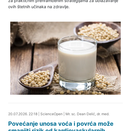
za praktičnim prehrambenim strategijama za ublažavanje
ovih štetnih učinaka na zdravlje.
22.07.2026. 16:51
20.07.2026. 22:18
|
ScienceOpen
|
Mr. sc. Dean Delić, dr. med.
Povećanje unosa voća i povrća može
smanjiti rizik od kardiovaskularnih