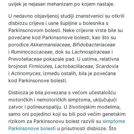
uvijek je nejasan mehanizam po kojem nastaje.
U nedavno objavljenoj studiji znanstvenici su otkrili
disbiozu crijeva i usne šupljine u bolesnika s
Parkinsonovom bolesti. Neke crijevne vrste bile su
povećane kod Parkinsonove bolesti, kao što su
porodice
Akkermansiaceae, Bifidobacteriaceae
i
Ruminococcaceae
, dok su
Lachnospiraceae
i
P
revotellaceae
pokazale pad. U ustima, relativna
brojnost
Firmicutes, Lactobacillaceae, Scardovia
i
Actinomyces
, između ostalih, bila je povećana
kod Parkinsonove bolesti.
Disbioza je bila povezana s većom učestalošću
motoričkih i nemotoričkih simptoma, uključujući
zatvor i polineuropatiju. U životinjskim modelima,
samo oni pojedinci koji su bili pod većim genetskim
rizikom za Parkinsonovu bolest razvili su
simptome
Parkinsonove bolesti
u prisutnosti disbioze. Što