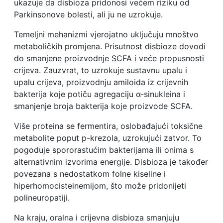
ukazuje da disbioza pridonosi većem riziku od
Parkinsonove bolesti, ali ju ne uzrokuje.
Temeljni mehanizmi vjerojatno uključuju mnoštvo
metaboličkih promjena. Prisutnost disbioze dovodi
do smanjene proizvodnje SCFA i veće propusnosti
crijeva. Zauzvrat, to uzrokuje sustavnu upalu i
upalu crijeva, proizvodnju amiloida iz crijevnih
bakterija koje potiču agregaciju α-sinukleina i
smanjenje broja bakterija koje proizvode SCFA.
Više proteina se fermentira, oslobađajući toksične
metabolite poput p-krezola, uzrokujući zatvor. To
pogoduje spororastućim bakterijama ili onima s
alternativnim izvorima energije. Disbioza je također
povezana s nedostatkom folne kiseline i
hiperhomocisteinemijom, što može pridonijeti
polineuropatiji.
Na kraju, oralna i crijevna disbioza smanjuju