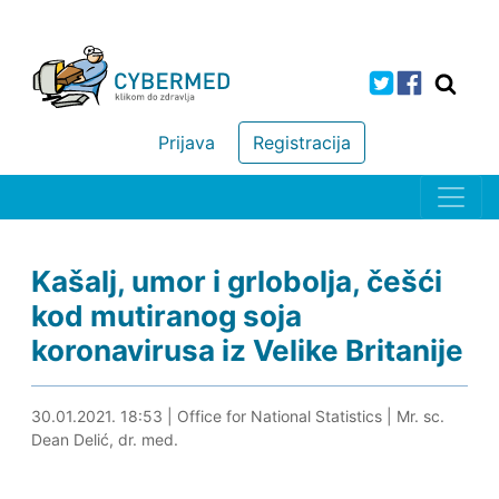
Prijava
Registracija
Kašalj, umor i grlobolja, češći
kod mutiranog soja
koronavirusa iz Velike Britanije
30.01.2021. 19:11
30.01.2021. 18:53
|
Office for National Statistics
|
Mr. sc.
Dean Delić, dr. med.