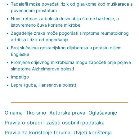
Tadalafil može povećati rizik od glaukoma kod muškaraca s
povećanom prostatom
Novi tretman za bolesti desni ubija štetne bakterije, a
istovremeno čuva korisne mikrobe
Zagađenje zraka može pogoršati simptome reumatoidnog
artritisa i rizik od pogoršanja
Broj slučajeva gestacijskog dijabetesa u porastu diljem
Engleske
Promjene crijevnog mikrobioma mogu započeti prije pojave
simptoma Alzheimerove bolesti
Impetigo
Lepra (guba, Hansenova bolest)
O nama
Tko smo
Autorska prava
Oglašavanje
Pravila o obradi i zaštiti osobnih podataka
Pravila za korištenje foruma
Uvjeti korištenja