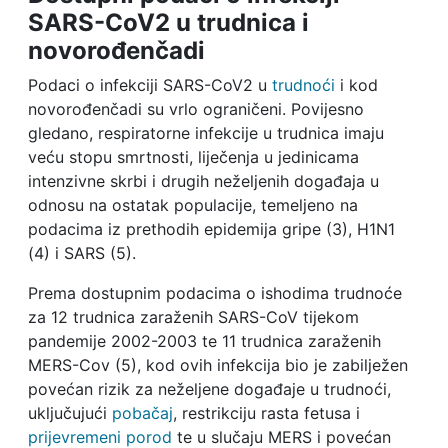
SARS-CoV2 u trudnica i
novorođenčadi
Podaci o infekciji SARS-CoV2 u
trudnoći
i kod
novorođenčadi su vrlo ograničeni. Povijesno
gledano, respiratorne infekcije u trudnica imaju
veću stopu smrtnosti, liječenja u jedinicama
intenzivne skrbi i drugih neželjenih događaja u
odnosu na ostatak populacije, temeljeno na
podacima iz prethodih epidemija gripe (3), H1N1
(4) i SARS (5).
Prema dostupnim podacima o ishodima trudnoće
za 12 trudnica zaraženih SARS-CoV tijekom
pandemije 2002-2003 te 11 trudnica zaraženih
MERS-Cov (5), kod ovih infekcija bio je zabilježen
povećan rizik za neželjene događaje u trudnoći,
uključujući
pobačaj
, restrikciju rasta fetusa i
prijevremeni porod
te u slučaju MERS i povećan