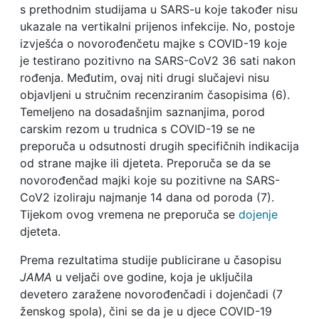
s prethodnim studijama u SARS-u koje također nisu
ukazale na vertikalni prijenos infekcije. No, postoje
izvješća o novorođenčetu majke s COVID-19 koje
je testirano pozitivno na SARS-CoV2 36 sati nakon
rođenja. Međutim, ovaj niti drugi slučajevi nisu
objavljeni u stručnim recenziranim časopisima (6).
Temeljeno na dosadašnjim saznanjima, porod
carskim rezom u trudnica s COVID-19 se ne
preporuča u odsutnosti drugih specifičnih indikacija
od strane majke ili djeteta. Preporuča se da se
novorođenčad majki koje su pozitivne na SARS-
CoV2 izoliraju najmanje 14 dana od poroda (7).
Tijekom ovog vremena ne preporuča se
dojenje
djeteta.
Prema rezultatima studije publicirane u časopisu
JAMA
u veljači ove godine, koja je uključila
devetero zaražene novorođenčadi i dojenčadi (7
ženskog spola), čini se da je u djece COVID-19