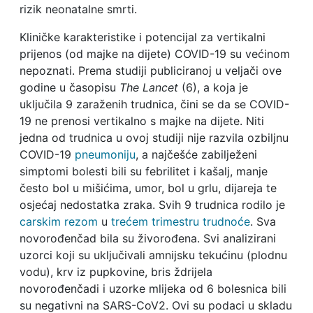
rizik neonatalne smrti.
Kliničke karakteristike i potencijal za vertikalni
prijenos (od majke na dijete) COVID-19 su većinom
nepoznati. Prema studiji publiciranoj u veljači ove
godine u časopisu
The Lancet
(6), a koja je
uključila 9 zaraženih trudnica, čini se da se COVID-
19 ne prenosi vertikalno s majke na dijete. Niti
jedna od trudnica u ovoj studiji nije razvila ozbiljnu
COVID-19
pneumoniju
, a najčešće zabilježeni
simptomi bolesti bili su febrilitet i kašalj, manje
često bol u mišićima, umor, bol u grlu, dijareja te
osjećaj nedostatka zraka. Svih 9 trudnica rodilo je
carskim rezom
u
trećem trimestru trudnoće
. Sva
novorođenčad bila su živorođena. Svi analizirani
uzorci koji su uključivali amnijsku tekućinu (plodnu
vodu), krv iz pupkovine, bris ždrijela
novorođenčadi i uzorke mlijeka od 6 bolesnica bili
su negativni na SARS-CoV2. Ovi su podaci u skladu