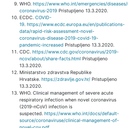
WHO.
https://www.who.int/emergencies/diseases/
coronavirus-2019
Pristupljeno 13.3.2020.
ECDC.
COVID-
19
.
https://www.ecdc.europa.eu/en/publications-
data/rapid-risk-assessment-novel-
coronavirus-disease-2019-covid-19-
pandemic-increased
Pristupljeno 13.3.2020.
CDC.
https://www.cdc.gov/coronavirus/2019-
ncov/about/share-facts.html
Pristupljeno
13.3.2020.
Ministarstvo zdravstva Republike
Hrvatske.
https://zdravlje.gov.hr/
Pristupljeno
13.3.2020.
WHO. Clinical management of severe acute
respiratory infection when novel coronavirus
(2019-nCoV) infection is
suspected.
https://www.who.int/docs/default-
source/coronaviruse/clinical-management-of-
novel-cov.pdf