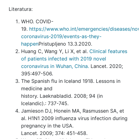
Literatura:
WHO. COVID-
19.
https://www.who.int/emergencies/diseases/no
coronavirus-2019/events-as-they-
happen
Pristupljeno 13.3.2020.
Huang C, Wang Y, Li X, et al.
Clinical features
of patients infected with 2019 novel
coronavirus in Wuhan, China.
Lancet. 2020;
395:497-506.
The Spanish flu in Iceland 1918. Lessons in
medicine and
history. Laeknabladid. 2008; 94 (in
Icelandic).: 737-745.
Jamieson DJ, Honein MA, Rasmussen SA, et
al. H1N1 2009 influenza virus infection during
pregnancy in the USA.
Lancet. 2009; 374: 451-458.