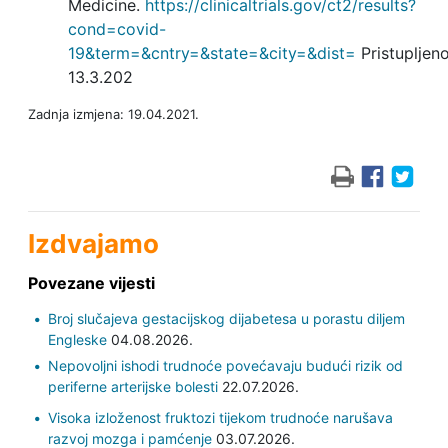
Medicine.
https://clinicaltrials.gov/ct2/results?
cond=covid-
19&term=&cntry=&state=&city=&dist=
Pristupljen
13.3.202
Zadnja izmjena: 19.04.2021.
Izdvajamo
Povezane vijesti
Broj slučajeva gestacijskog dijabetesa u porastu diljem
Engleske
04.08.2026.
Nepovoljni ishodi trudnoće povećavaju budući rizik od
periferne arterijske bolesti
22.07.2026.
Visoka izloženost fruktozi tijekom trudnoće narušava
razvoj mozga i pamćenje
03.07.2026.