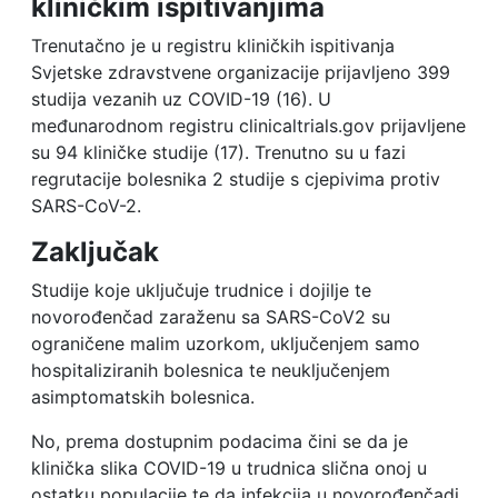
kliničkim ispitivanjima
Trenutačno je u registru kliničkih ispitivanja
Svjetske zdravstvene organizacije prijavljeno 399
studija vezanih uz COVID-19 (16). U
međunarodnom registru clinicaltrials.gov prijavljene
su 94 kliničke studije (17). Trenutno su u fazi
regrutacije bolesnika 2 studije s cjepivima protiv
SARS-CoV-2.
Zaključak
Studije koje uključuje trudnice i dojilje te
novorođenčad zaraženu sa SARS-CoV2 su
ograničene malim uzorkom, uključenjem samo
hospitaliziranih bolesnica te neuključenjem
asimptomatskih bolesnica.
No, prema dostupnim podacima čini se da je
klinička slika COVID-19 u trudnica slična onoj u
ostatku populacije te da infekcija u novorođenčadi