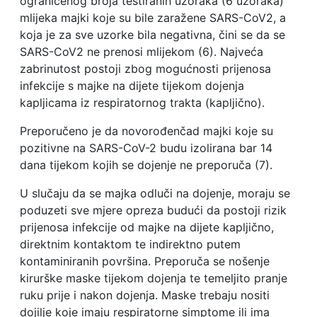
ograničenog broja testiranih uzoraka (6 uzoraka)
mlijeka majki koje su bile zaražene SARS-CoV2, a
koja je za sve uzorke bila negativna, čini se da se
SARS-CoV2 ne prenosi mlijekom (6). Najveća
zabrinutost postoji zbog mogućnosti prijenosa
infekcije s majke na dijete tijekom dojenja
kapljicama iz respiratornog trakta (kapljično).
Preporučeno je da novorođenčad majki koje su
pozitivne na SARS-CoV-2 budu izolirana bar 14
dana tijekom kojih se dojenje ne preporuča (7).
U slučaju da se majka odluči na dojenje, moraju se
poduzeti sve mjere opreza budući da postoji rizik
prijenosa infekcije od majke na dijete kapljično,
direktnim kontaktom te indirektno putem
kontaminiranih površina. Preporuča se nošenje
kirurške maske tijekom dojenja te temeljito pranje
ruku prije i nakon dojenja. Maske trebaju nositi
dojilje koje imaju respiratorne simptome ili ima