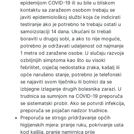
epidemijom COVID-19 ili su bile u bliskom
kontaktu sa zaražeom osobom trebaju se
javiti epidemiološkoj službi koja će indicirati
testiranje ako je potrebno te trebaju ostati u
samoizolaciji 14 dana. Ukućani bi trebali
boraviti u drugoj sobi, a ako to nije moguće,
potrebno je održavati udaljenost od najmanje
1 metra od zaražene osobe. U slučaju razvoja
ozbiljnijih simptoma kao što su visoki
febrilitet, osjećaj nedostatka zraka, kašalj ili
opće narušeno stanje, potrebno je telefonski
se najaviti svom liječniku ili bolnici da se
izbjegne izlaganje drugih bolesnika zarazi. U
trudnica sa sumnjom na COVID-19 preporuča
se sistematski probir. Ako se potvrdi infekcija,
preporuča se pojačan nadzor trudnice.
Preporuča se strogo pridržavanje općih
higijenskih mjera: pranje ruku, pokrivanje usta
kod kašlja, pranje namirnica prije