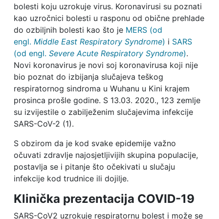
bolesti koju uzrokuje virus. Koronavirusi su poznati
kao uzročnici bolesti u rasponu od obične prehlade
do ozbiljnih bolesti kao što je
MERS (od
engl.
Middle East Respiratory Syndrome
)
i
SARS
(od engl.
Severe Acute Respiratory Syndrome
)
.
Novi koronavirus je novi soj koronavirusa koji nije
bio poznat do izbijanja slučajeva teškog
respiratornog sindroma u Wuhanu u Kini krajem
prosinca prošle godine. S 13.03. 2020., 123 zemlje
su izvijestile o zabilježenim slučajevima infekcije
SARS-CoV-2 (1).
S obzirom da je kod svake epidemije važno
očuvati zdravlje najosjetljivijih skupina populacije,
postavlja se i pitanje što očekivati u slučaju
infekcije kod trudnice ili dojilje.
Klinička prezentacija COVID-19
SARS-CoV2 uzrokuje respiratornu bolest i može se