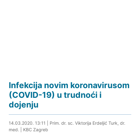
Infekcija novim koronavirusom
(COVID-19) u trudnoći i
dojenju
19.04.2021. 12:28
14.03.2020. 13:11
|
Prim. dr. sc. Viktorija Erdeljić Turk, dr.
med.
|
KBC Zagreb