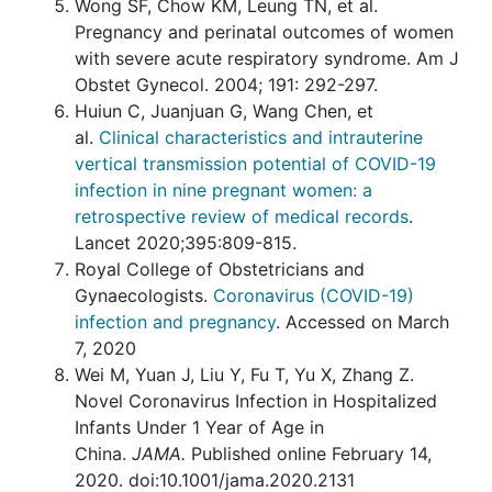
Wong SF, Chow KM, Leung TN, et al.
Pregnancy and perinatal outcomes of women
with severe acute respiratory syndrome. Am J
Obstet Gynecol. 2004; 191: 292-297.
Huiun C, Juanjuan G, Wang Chen, et
al.
Clinical characteristics and intrauterine
vertical transmission potential of COVID-19
infection in nine pregnant women: a
retrospective review of medical records
.
Lancet 2020;395:809-815.
Royal College of Obstetricians and
Gynaecologists.
Coronavirus (COVID-19)
infection and pregnancy
. Accessed on March
7, 2020
Wei M, Yuan J, Liu Y, Fu T, Yu X, Zhang Z.
Novel Coronavirus Infection in Hospitalized
Infants Under 1 Year of Age in
China.
JAMA.
Published online February 14,
2020. doi:10.1001/jama.2020.2131