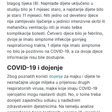
blagog tijeka (8). Najmlađe dijete uključeno u
studiju bilo je 1 mjesec staro, a najstarije dijete bilo
je staro 11 mjeseci. Niti jedno od devetero djece
nije zahtijevalo liječenje u jedinici intenzivne skrbi ili
mehaničku ventilaciju niti je imalo teške
komplikacije bolesti. Četvero djece bilo je febrilno,
dvoje je imalo simptome infekcije gornjeg
respiratornog trakta, 1 dijete nije imalo simptome
no bilo je pozitivno na COVID-19, a za dvoje djece
informacije nisu bile dostupne.
COVID-19 i dojenje
Zbog poznatih koristi
dojenja
za majku i dijete te
neznačajne uloge mlijeka u prijenosu drugih
respiratornih virusa, majke koje imaju COVID-19
vjerojatno mogu nastaviti dojiti. No, o tome treba
donijeti zajedničku odluku s nadležnim
zdravstvenim djelatnicima. Na temelju analize