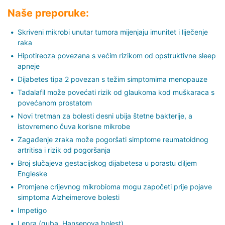
Naše preporuke:
Skriveni mikrobi unutar tumora mijenjaju imunitet i liječenje
raka
Hipotireoza povezana s većim rizikom od opstruktivne sleep
apneje
Dijabetes tipa 2 povezan s težim simptomima menopauze
Tadalafil može povećati rizik od glaukoma kod muškaraca s
povećanom prostatom
Novi tretman za bolesti desni ubija štetne bakterije, a
istovremeno čuva korisne mikrobe
Zagađenje zraka može pogoršati simptome reumatoidnog
artritisa i rizik od pogoršanja
Broj slučajeva gestacijskog dijabetesa u porastu diljem
Engleske
Promjene crijevnog mikrobioma mogu započeti prije pojave
simptoma Alzheimerove bolesti
Impetigo
Lepra (guba, Hansenova bolest)