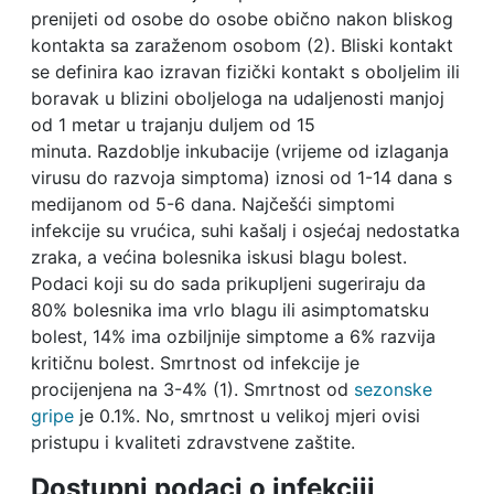
prenijeti od osobe do osobe obično nakon bliskog
kontakta sa zaraženom osobom (2). Bliski kontakt
se definira kao izravan fizički kontakt s oboljelim ili
boravak u blizini oboljeloga na udaljenosti manjoj
od 1 metar u trajanju duljem od 15
minuta. Razdoblje inkubacije (vrijeme od izlaganja
virusu do razvoja simptoma) iznosi od 1-14 dana s
medijanom od 5-6 dana. Najčešći simptomi
infekcije su vrućica, suhi kašalj i osjećaj nedostatka
zraka, a većina bolesnika iskusi blagu bolest.
Podaci koji su do sada prikupljeni sugeriraju da
80% bolesnika ima vrlo blagu ili asimptomatsku
bolest, 14% ima ozbiljnije simptome a 6% razvija
kritičnu bolest. Smrtnost od infekcije je
procijenjena na 3-4% (1). Smrtnost od
sezonske
gripe
je 0.1%. No, smrtnost u velikoj mjeri ovisi
pristupu i kvaliteti zdravstvene zaštite.
Dostupni podaci o infekciji