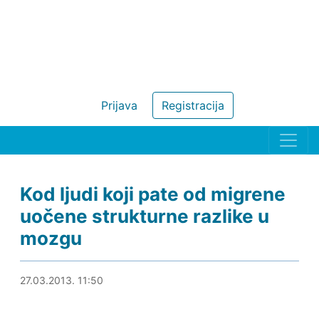
Prijava
Registracija
Kod ljudi koji pate od migrene
uočene strukturne razlike u
mozgu
27.03.2013. 12:34
27.03.2013. 11:50