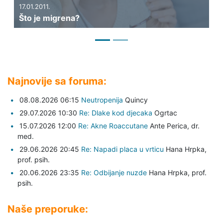
17.01.2011.
06
Što je migrena?
Ka
Najnovije sa foruma:
08.08.2026 06:15
Neutropenija
Quincy
29.07.2026 10:30
Re: Dlake kod djecaka
Ogrtac
15.07.2026 12:00
Re: Akne Roaccutane
Ante Perica,
dr.
med.
29.06.2026 20:45
Re: Napadi placa u vrticu
Hana Hrpka,
prof. psih.
20.06.2026 23:35
Re: Odbijanje nuzde
Hana Hrpka,
prof.
psih.
Naše preporuke: