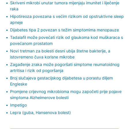
Skriveni mikrobi unutar tumora mijenjaju imunitet i liječenje
raka
Hipotireoza povezana s većim rizikom od opstruktivne sleep
apneje
Dijabetes tipa 2 povezan s težim simptomima menopauze
Tadalafil može povećati rizik od glaukoma kod muškaraca s
povećanom prostatom
Novi tretman za bolesti desni ubija štetne bakterije, a
istovremeno čuva korisne mikrobe
Zagađenje zraka može pogoršati simptome reumatoidnog
artritisa i rizik od pogoršanja
Broj slučajeva gestacijskog dijabetesa u porastu diljem
Engleske
Promjene crijevnog mikrobioma mogu započeti prije pojave
simptoma Alzheimerove bolesti
Impetigo
Lepra (guba, Hansenova bolest)