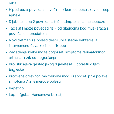
raka
Hipotireoza povezana s većim rizikom od opstruktivne sleep
apneje
Dijabetes tipa 2 povezan s težim simptomima menopauze
Tadalafil može povećati rizik od glaukoma kod muškaraca s
povećanom prostatom
Novi tretman za bolesti desni ubija štetne bakterije, a
istovremeno čuva korisne mikrobe
Zagađenje zraka može pogoršati simptome reumatoidnog
artritisa i rizik od pogoršanja
Broj slučajeva gestacijskog dijabetesa u porastu diljem
Engleske
Promjene crijevnog mikrobioma mogu započeti prije pojave
simptoma Alzheimerove bolesti
Impetigo
Lepra (guba, Hansenova bolest)