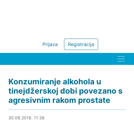
Prijava
Registracija
Konzumiranje alkohola u
tinejdžerskoj dobi povezano s
agresivnim rakom prostate
30.08.2018. 12:03
30.08.2018. 11:38