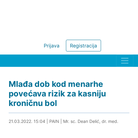
Prijava
Registracija
Mlađa dob kod menarhe
povećava rizik za kasniju
kroničnu bol
21.03.2022. 15:15
21.03.2022. 15:04
|
PAIN
|
Mr. sc. Dean Delić, dr. med.