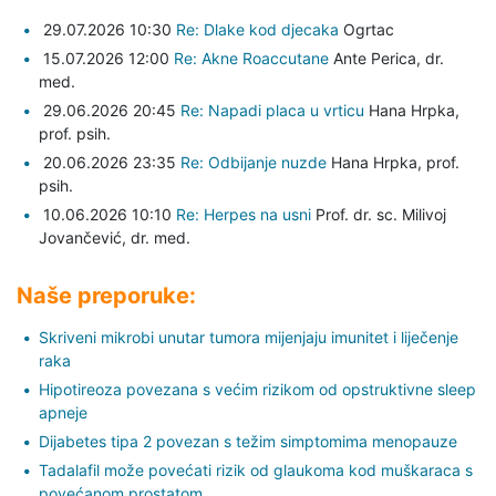
29.07.2026 10:30
Re: Dlake kod djecaka
Ogrtac
15.07.2026 12:00
Re: Akne Roaccutane
Ante Perica,
dr.
med.
29.06.2026 20:45
Re: Napadi placa u vrticu
Hana Hrpka,
prof. psih.
20.06.2026 23:35
Re: Odbijanje nuzde
Hana Hrpka,
prof.
psih.
10.06.2026 10:10
Re: Herpes na usni
Prof. dr. sc. Milivoj
Jovančević,
dr. med.
Naše preporuke:
Skriveni mikrobi unutar tumora mijenjaju imunitet i liječenje
raka
Hipotireoza povezana s većim rizikom od opstruktivne sleep
apneje
Dijabetes tipa 2 povezan s težim simptomima menopauze
Tadalafil može povećati rizik od glaukoma kod muškaraca s
povećanom prostatom