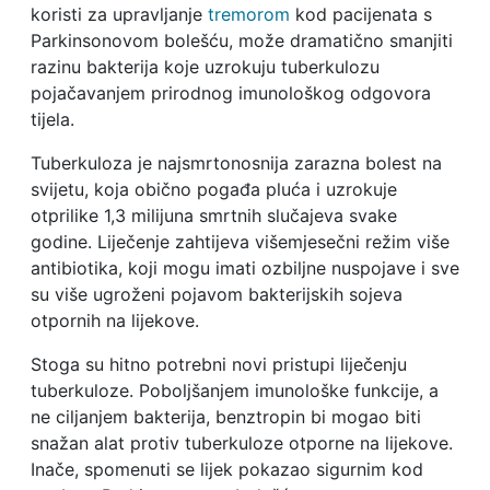
koristi za upravljanje
tremorom
kod pacijenata s
Parkinsonovom bolešću, može dramatično smanjiti
razinu bakterija koje uzrokuju tuberkulozu
pojačavanjem prirodnog imunološkog odgovora
tijela.
Tuberkuloza je najsmrtonosnija zarazna bolest na
svijetu, koja obično pogađa pluća i uzrokuje
otprilike 1,3 milijuna smrtnih slučajeva svake
godine. Liječenje zahtijeva višemjesečni režim više
antibiotika, koji mogu imati ozbiljne nuspojave i sve
su više ugroženi pojavom bakterijskih sojeva
otpornih na lijekove.
Stoga su hitno potrebni novi pristupi liječenju
tuberkuloze. Poboljšanjem imunološke funkcije, a
ne ciljanjem bakterija, benztropin bi mogao biti
snažan alat protiv tuberkuloze otporne na lijekove.
Inače, spomenuti se lijek pokazao sigurnim kod