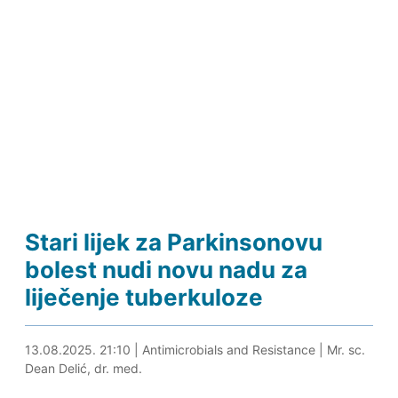
Stari lijek za Parkinsonovu
bolest nudi novu nadu za
liječenje tuberkuloze
13.08.2025. 21:41
13.08.2025. 21:10
|
Antimicrobials and Resistance
|
Mr. sc.
Dean Delić, dr. med.