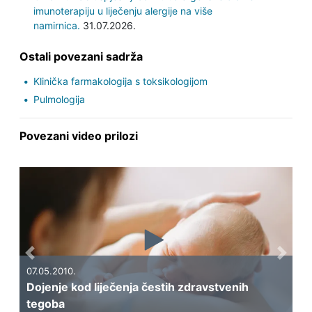
imunoterapiju u liječenju alergije na više
namirnica.
31.07.2026.
Ostali povezani sadrža
Klinička farmakologija s toksikologijom
Pulmologija
Povezani video prilozi
Previous
Next
07.05.2010.
Dojenje kod liječenja čestih zdravstvenih
06
tegoba
Pr