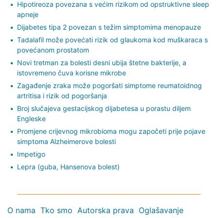
Hipotireoza povezana s većim rizikom od opstruktivne sleep
apneje
Dijabetes tipa 2 povezan s težim simptomima menopauze
Tadalafil može povećati rizik od glaukoma kod muškaraca s
povećanom prostatom
Novi tretman za bolesti desni ubija štetne bakterije, a
istovremeno čuva korisne mikrobe
Zagađenje zraka može pogoršati simptome reumatoidnog
artritisa i rizik od pogoršanja
Broj slučajeva gestacijskog dijabetesa u porastu diljem
Engleske
Promjene crijevnog mikrobioma mogu započeti prije pojave
simptoma Alzheimerove bolesti
Impetigo
Lepra (guba, Hansenova bolest)
O nama
Tko smo
Autorska prava
Oglašavanje