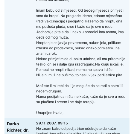
Imam bebu od 8 mjeseci. Od trećeg mjeseca primjetili
smo da hropti. Na preglede idemo jednom mjesečno
(radi vakcinacija) i pedijatrici kažemo da hropti, ona
mu posluša pluća, srce i kaže da je sve u redu.
Jednom je pitala da li neko u porodici ima astmu, ima
deda od mog muža.
Hroptanje se javlja povremeno, nakon jela, prilikom
izlaska do prodavnice, nekad onako primjetim i ne
znam uzrok.
Nekad primjetim da duboko udahne, ali mu pritom nije
teško, on se i dalje igra razdragano.Na kraju iskašlje.
Po noći ne hropti nikad, normalno spava i diše.
Ni ja ni muž ne pušimo, to nas uvijek pedijatrica pita.
Možete li mi reći da li je moguće da se radi o astmi ili
nečem drugom.
Nama pedijatrica ništa ne kaže, kaže da je sve u redu
sa plućima i srcem i ne daje terapiju.
Unaprijed hvala,
29.11.2007. 09:15
Darko
Ne znam kako od pedijatrice očekujete da kaže
Richter,
dr.
"nešto", kad očito nije ništa. Vi nikad u životu niste