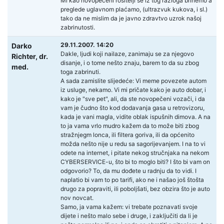
Mi kao novopečeni rositelji se iz tog razloga brinemo a
preglede uglavnom plaćamo, (ultrazvuk kukova, i sl.)
tako da ne mislim da je javno zdravtvo uzrok našoj
zabrinutosti.
29.11.2007. 14:20
Darko
Dakle, ljudi koji nailaze, zanimaju se za njegovo
Richter,
dr.
disanje, i o tome nešto znaju, barem to da su zbog
med.
toga zabrinuti.
A sada zamislite slijedeće: Vi meme povezete autom
iz usluge, nekamo. Vi mi pričate kako je auto dobar, i
kako je "sve pet", ali, da ste novopečeni vozači, i da
vam je čudno što kod dodavanja gasa u retrovizoru,
kada je vani magla, vidite oblak ispušnih dimova. A na
to ja vama vrlo mudro kažem da to može biti zbog
stražnjegm lonca, ili filtera goriva, ili da općenito
možda nešto nije u redu sa sagorijevanjem. I na to vi
odete na internet, i pitate nekog stručnjaka na nekom
CYBERSERVICE-u, što bi to moglo biti? I što bi vam on
odgovorio? To, da mu dođete u radnju da to vidi. I
naplatio bi vam to po tarifi, ako ne i našao još štošta
drugo za popraviti, ili poboljšati, bez obzira što je auto
nov novcat.
Samo, ja vama kažem: vi trebate poznavati svoje
dijete i nešto malo sebe i druge, i zaključiti da li je