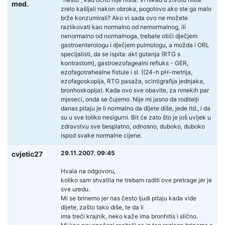
med.
zrelo kašljali nakon obroka, pogotovo ako ste ga malo
brže konzumirali? Ako vi sada ovo ne možete
razlikovati kao normalno od nemormalnog, ili
nenormalno od normalnoga, trebate otići dječjem
gastroenterologu i dječjem pulmologu, a možda i ORL
specijalisti, da se ispita: akt gutanja (RTG s
kontrastom), gastroezofagealni refluks - GER,
ezofagotrahealne fistule i sl. ((24-h pH-metrija,
ezofagoskopija, RTG pasaža, scintigrafija jednjaka,
bronhoskopija). Kada ovo sve obavite, za nmekih par
mjeseci, onda se čujemo. Nije mi jasno da roditelji
danas pitaju je li normalno da dijete diše, jede itd., i da
su u sve toliko nesigurni. Bit će zato što je još uvijek u
zdravstvu sve besplatno, odnosno, duboko, duboko
ispod svake normalne cijene.
29.11.2007. 09:45
cvjetic27
Hvala na odgovoru,
koliko sam shvatila ne trebam raditi ove pretrage jer je
sve uredu.
Mi se brinemo jer nas često ljudi pitaju kada vide
dijete, zašto tako diše, te da li
ima treći krajnik, neko kaže ima bronhitis i slično.