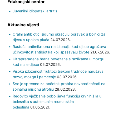
Edukacijski centar
Juvenilni idiopatski artritis
Aktualne vijesti
Oralni antibiotici sigurno skraćuju boravak u bolnici za
djecu s upalom pluća
24.07.2026.
Rastuća antimikrobna rezistencija kod djece ugrožava
učinkovitost antibiotika koji spašavaju živote
21.07.2026.
Ultraprerađena hrana povezana s razlikama u mozgu
kod male djece
05.07.2026.
Visoka izloženost fruktozi tijekom trudnoće narušava
razvoj mozga i pamćenje
03.07.2026.
Sve je spremno za početak probira novorođenčadi na
spinalnu mišićnu atrofiju
28.02.2023.
Redovito vježbanje poboljšava funkciju krvnih žila u
bolesnika s autoimunim reumatskim
bolestima
01.05.2021.