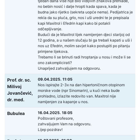
tjedan dana više nije bilo vidljivih znakova prehlade,
no bebin nosić i dalje hropti kada spava, kada je
budna jako rijetko (sekreta uopće nema). Pedijatrica je
rekla da su pluća, grlo, nos i uši uredni te je prepisala
kapi Maxitrol i Efedrin kapi kako bi potakli
odčepljivanje.
Budući da je Maxitrol lijek namijenjen djeci starijoj od
12 godina, a u našem slučaju bi ga trebali kapati u uši i
nos uz Efedrin, molim savjet kako postupiti po pitanju
primjene lijekova.
Trebamo li se brinuti radi hroptanja u nosu i može li se
ono zakomplicirati?
Unaprijed zahvaljujem na odgovoru.
09.04.2025. 11:05
Prof. dr. sc.
Nos ispirajte 2-3x na dan hipertoničnom otopinom
Milivoj
morske vode (npr Sinomarin), u kući neka bude
Jovančević,
prohladno, izlazite redovito van. Maxitrol nije
dr. med.
namijenjen za kapanje u nos.
16.04.2025. 18:05
Bubulea
Poštovani profesore,
zahvaljujem Vam na odgovoru.
Lijep pozdrav!