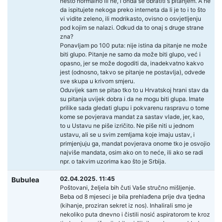
nešto normalno ili ne, i onda se obratiti s pitanjem. A ne
da ispitujete nekoga preko interneta da li je to i to što
vi vidite zeleno, ili modrikasto, ovisno o osvjetljenju
pod kojim se nalazi. Odkud da to onaj s druge strane
zna?
Ponavljam po 100 puta: nije istina da pitanje ne može
biti glupo. Pitanje ne samo da može biti glupo, već i
opasno, jer se može dogoditi da, inadekvatno kakvo
jest (odnosno, takvo se pitanje ne postavlja), odvede
sve skupa u krivom smjeru.
Oduvijek sam se pitao tko to u Hrvatskoj hrani stav da
su pitanja uvijek dobra i da ne mogu biti glupa. Imate
prilike sada gledati glupu i pokvarenu raspravu o tome
kome se povjerava mandat za sastav vlade, jer, kao,
to u Ustavu ne piše izričito. Ne piše niti u jednom
ustavu, ali se u svim zemljama koje imaju ustav, i
primjenjuju ga, mandat povjerava onome tko je osvojio
najviše mandata, osim ako on to neće, ili ako se radi
npr. o takvim uzorima kao što je Srbija.
02.04.2025. 11:45
Bubulea
Poštovani, željela bih čuti Vaše stručno mišljenje.
Beba od 8 mjeseci je bila prehlađena prije dva tjedna
(kihanje, proziran sekret iz nos). Inhalirali smo je
nekoliko puta dnevno i čistili nosić aspiratorom te kroz