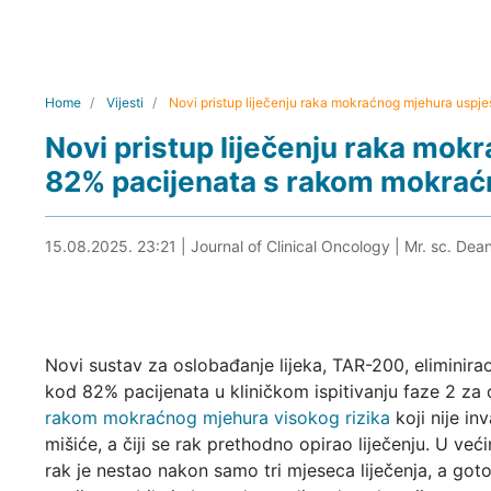
Home
Vijesti
Novi pristup liječenju raka mokraćnog mjehura uspj
Novi pristup liječenju raka mo
82% pacijenata s rakom mokraćn
15.08.2025. 23:38
15.08.2025. 23:21
|
Journal of Clinical Oncology
|
Mr. sc. Dean
Novi sustav za oslobađanje lijeka, TAR-200, eliminira
kod 82% pacijenata u kliničkom ispitivanju faze 2 za
rakom mokraćnog mjehura visokog rizika
koji nije in
mišiće, a čiji se rak prethodno opirao liječenju. U veći
rak je nestao nakon samo tri mjeseca liječenja, a got