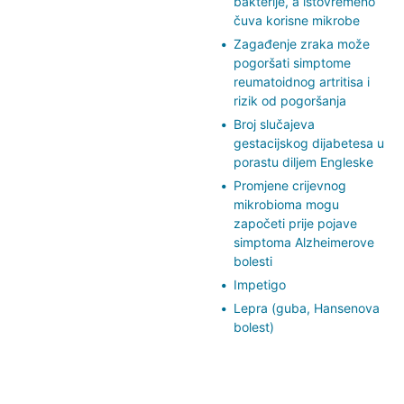
bakterije, a istovremeno
čuva korisne mikrobe
Zagađenje zraka može
pogoršati simptome
reumatoidnog artritisa i
rizik od pogoršanja
Broj slučajeva
gestacijskog dijabetesa u
porastu diljem Engleske
Promjene crijevnog
mikrobioma mogu
započeti prije pojave
simptoma Alzheimerove
bolesti
Impetigo
Lepra (guba, Hansenova
bolest)