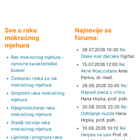
Sve o raku
Najnovije sa
mokraćnog
foruma:
mjehura
29.07.2026 10:30
Re:
Dlake kod djecaka
Ogrtac
Rak mokraćnog mjehura -
osnovne karakteristike
15.07.2026 12:00
Re:
bolesti
Akne Roaccutane
Ante
Perica,
dr. med.
Čimbenici rizika za rak
mokraćnog mjehura
29.06.2026 20:45
Re:
Napadi placa u vrticu
Simptomi raka mokraćnog
Hana Hrpka,
prof. psih.
mjehura
20.06.2026 23:35
Re:
Dijagnosticiranje raka
Odbijanje nuzde
Hana
mokraćnog mjehura
Hrpka,
prof. psih.
Stadiji razvoja raka
10.06.2026 10:10
Re:
mokraćnog mjehura
Herpes na usni
Prof. dr.
Liječenje i prognoza raka