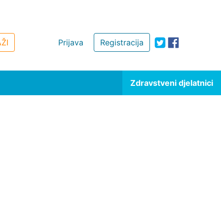
ŽI
Prijava
Registracija
Zdravstveni djelatnici