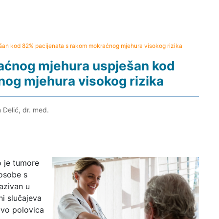
ešan kod 82% pacijenata s rakom mokraćnog mjehura visokog rizika
kraćnog mjehura uspješan kod
og mjehura visokog rizika
 Delić, dr. med.
o je tumore
 osobe s
vazivan u
ni slučajeva
ovo polovica