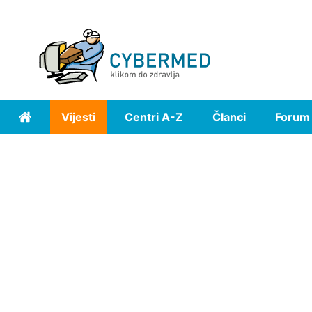
Vijesti
Centri A-Z
Članci
Forum
Home