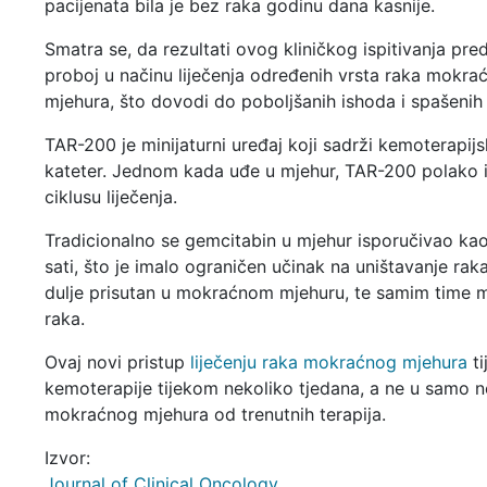
pacijenata bila je bez raka godinu dana kasnije.
Smatra se, da rezultati ovog kliničkog ispitivanja pred
proboj u načinu liječenja određenih vrsta raka mokra
mjehura, što dovodi do poboljšanih ishoda i spašenih 
TAR-200 je minijaturni uređaj koji sadrži kemoterapijsk
kateter. Jednom kada uđe u mjehur, TAR-200 polako i
ciklusu liječenja.
Tradicionalno se gemcitabin u mjehur isporučivao ka
sati, što je imalo ograničen učinak na uništavanje rak
dulje prisutan u mokraćnom mjehuru, te samim time mož
raka.
Ovaj novi pristup
liječenju raka mokraćnog mjehura
ti
kemoterapije tijekom nekoliko tjedana, a ne u samo nek
mokraćnog mjehura od trenutnih terapija.
Izvor:
Journal of Clinical Oncology