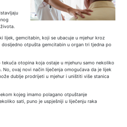
stavljaju
ćnog
života.
i lijek, gemcitabin, koji se ubacuje u mjehur kroz
 dosljedno otpušta gemcitabin u organ tri tjedna po
o tekuća otopina koja ostaje u mjehuru samo nekoliko
a. No, ovaj novi način liječenja omogućava da je lijek
e dublje prodrijeti u mjehur i uništiti više stanica
jekom kojeg imamo polagano otpuštanje
oliko sati, puno je uspješniji u liječenju raka