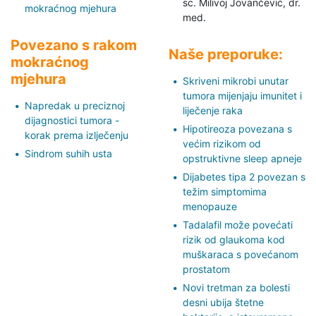
sc. Milivoj Jovančević,
dr.
mokraćnog mjehura
med.
Povezano s rakom
Naše preporuke:
mokraćnog
mjehura
Skriveni mikrobi unutar
tumora mijenjaju imunitet i
Napredak u preciznoj
liječenje raka
dijagnostici tumora -
Hipotireoza povezana s
korak prema izlječenju
većim rizikom od
Sindrom suhih usta
opstruktivne sleep apneje
Dijabetes tipa 2 povezan s
težim simptomima
menopauze
Tadalafil može povećati
rizik od glaukoma kod
muškaraca s povećanom
prostatom
Novi tretman za bolesti
desni ubija štetne