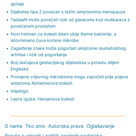
apneje
Dijabetes tipa 2 povezan s težim simptomima menopauze
Tadalafil može povećati rizik od glaukoma kod muškaraca s
povećanom prostatom
Novi tretman za bolesti desni ubija štetne bakterije, a
istovremeno čuva korisne mikrobe
Zagađenje zraka može pogoršati simptome reumatoidnog
artritisa i rizik od pogoršanja
Broj slučajeva gestacijskog dijabetesa u porastu diljem
Engleske
Promjene crijevnog mikrobioma mogu započeti prije pojave
simptoma Alzheimerove bolesti
Impetigo
Lepra (guba, Hansenova bolest)
O nama
Tko smo
Autorska prava
Oglašavanje
Pravila o obradi i zaštiti osobnih podataka