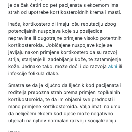
je da čak četiri od pet pacijenata s ekcemom ima
strah od upotrebe kortikosteroidnih krema i masti.
Inače, kortikosteroidi imaju lošu reputaciju zbog
potencijalnih nuspojava koje su posljedica
nepravilne ili dugotrajne primjene visoko potentnih
kortikosteroida. Uobičajene nuspojave koje se
javljaju nakon primjene kortikosteroida su razvoj
strija, stanjenje ili zadebljanje kože, te zatamnjenje
kože. Jednako tako, može doći i do razvoja
akni
ili
infekcije folikula dlake.
Smatra se da je ključno da liječnik kod pacijenata i
roditelja prepozna strah prema primjeni topikalnih
kortikosteroida, te da im objasni sve prednosti i
mane primjene kortikosteroida. Valja imati na umu
da neliječeni ekcem kod djece može negativno
utjecati na njihov normalan razvoj i socijalizaciju.