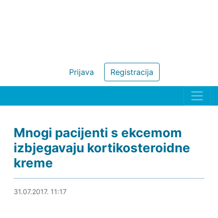
Prijava
Registracija
Mnogi pacijenti s ekcemom
izbjegavaju kortikosteroidne
kreme
31.07.2017. 11:52
31.07.2017. 11:17