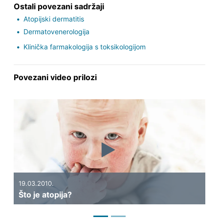
Ostali povezani sadržaji
Atopijski dermatitis
Dermatovenerologija
Klinička farmakologija s toksikologijom
Povezani video prilozi
Previous
Next
10
Št
19.03.2010.
Što je atopija?
na