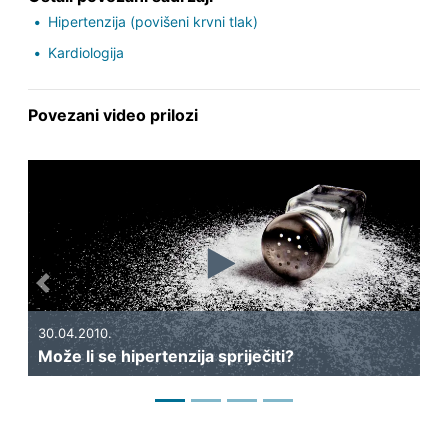
Hipertenzija (povišeni krvni tlak)
Kardiologija
Povezani video prilozi
Previous
Next
30.04.2010.
29
Može li se hipertenzija spriječiti?
Št