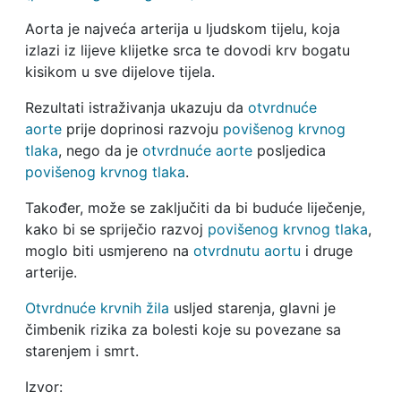
Aorta je najveća arterija u ljudskom tijelu, koja
izlazi iz lijeve klijetke srca te dovodi krv bogatu
kisikom u sve dijelove tijela.
Rezultati istraživanja ukazuju da
otvrdnuće
aorte
prije doprinosi razvoju
povišenog krvnog
tlaka
, nego da je
otvrdnuće aorte
posljedica
povišenog krvnog tlaka
.
Također, može se zaključiti da bi buduće liječenje,
kako bi se spriječio razvoj
povišenog krvnog tlaka
,
moglo biti usmjereno na
otvrdnutu aortu
i druge
arterije.
Otvrdnuće krvnih žila
usljed starenja, glavni je
čimbenik rizika za bolesti koje su povezane sa
starenjem i smrt.
Izvor: