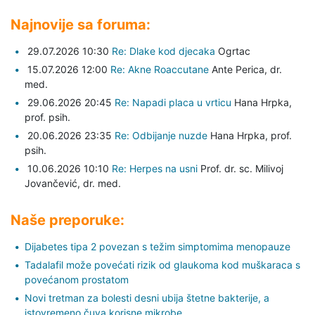
Najnovije sa foruma:
29.07.2026 10:30
Re: Dlake kod djecaka
Ogrtac
15.07.2026 12:00
Re: Akne Roaccutane
Ante Perica,
dr.
med.
29.06.2026 20:45
Re: Napadi placa u vrticu
Hana Hrpka,
prof. psih.
20.06.2026 23:35
Re: Odbijanje nuzde
Hana Hrpka,
prof.
psih.
10.06.2026 10:10
Re: Herpes na usni
Prof. dr. sc. Milivoj
Jovančević,
dr. med.
Naše preporuke:
Dijabetes tipa 2 povezan s težim simptomima menopauze
Tadalafil može povećati rizik od glaukoma kod muškaraca s
povećanom prostatom
Novi tretman za bolesti desni ubija štetne bakterije, a
istovremeno čuva korisne mikrobe