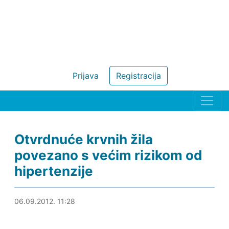
Prijava
Registracija
Otvrdnuće krvnih žila
povezano s većim rizikom od
hipertenzije
06.09.2012. 12:01
06.09.2012. 11:28