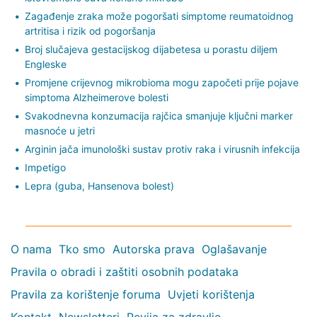
Zagađenje zraka može pogoršati simptome reumatoidnog
artritisa i rizik od pogoršanja
Broj slučajeva gestacijskog dijabetesa u porastu diljem
Engleske
Promjene crijevnog mikrobioma mogu započeti prije pojave
simptoma Alzheimerove bolesti
Svakodnevna konzumacija rajčica smanjuje ključni marker
masnoće u jetri
Arginin jača imunološki sustav protiv raka i virusnih infekcija
Impetigo
Lepra (guba, Hansenova bolest)
O nama
Tko smo
Autorska prava
Oglašavanje
Pravila o obradi i zaštiti osobnih podataka
Pravila za korištenje foruma
Uvjeti korištenja
Kontakt
Newsletteri
Revija za zdravlje