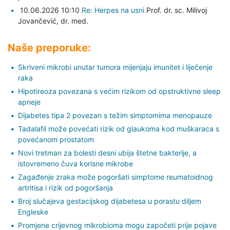
10.06.2026 10:10
Re: Herpes na usni
Prof. dr. sc. Milivoj
Jovančević,
dr. med.
Naše preporuke:
Skriveni mikrobi unutar tumora mijenjaju imunitet i liječenje
raka
Hipotireoza povezana s većim rizikom od opstruktivne sleep
apneje
Dijabetes tipa 2 povezan s težim simptomima menopauze
Tadalafil može povećati rizik od glaukoma kod muškaraca s
povećanom prostatom
Novi tretman za bolesti desni ubija štetne bakterije, a
istovremeno čuva korisne mikrobe
Zagađenje zraka može pogoršati simptome reumatoidnog
artritisa i rizik od pogoršanja
Broj slučajeva gestacijskog dijabetesa u porastu diljem
Engleske
Promjene crijevnog mikrobioma mogu započeti prije pojave