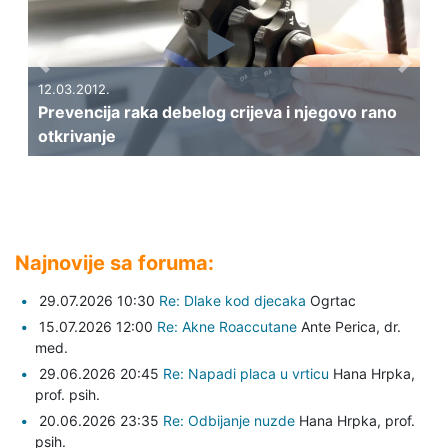
Previous
Next
12.03.2012.
Prevencija raka debelog crijeva i njegovo rano
otkrivanje
Najnovije sa foruma:
29.07.2026 10:30
Re: Dlake kod djecaka
Ogrtac
15.07.2026 12:00
Re: Akne Roaccutane
Ante Perica,
dr.
med.
29.06.2026 20:45
Re: Napadi placa u vrticu
Hana Hrpka,
prof. psih.
20.06.2026 23:35
Re: Odbijanje nuzde
Hana Hrpka,
prof.
psih.