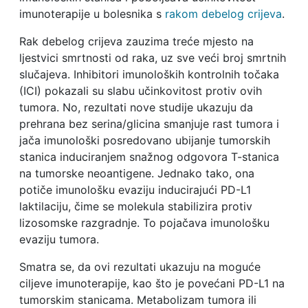
imunoterapije u bolesnika s
rakom debelog crijeva
.
Rak debelog crijeva zauzima treće mjesto na
ljestvici smrtnosti od raka, uz sve veći broj smrtnih
slučajeva. Inhibitori imunoloških kontrolnih točaka
(ICI) pokazali su slabu učinkovitost protiv ovih
tumora. No, rezultati nove studije ukazuju da
prehrana bez serina/glicina smanjuje rast tumora i
jača imunološki posredovano ubijanje tumorskih
stanica induciranjem snažnog odgovora T-stanica
na tumorske neoantigene. Jednako tako, ona
potiče imunološku evaziju inducirajući PD-L1
laktilaciju, čime se molekula stabilizira protiv
lizosomske razgradnje. To pojačava imunološku
evaziju tumora.
Smatra se, da ovi rezultati ukazuju na moguće
ciljeve imunoterapije, kao što je povećani PD-L1 na
tumorskim stanicama. Metabolizam tumora ili