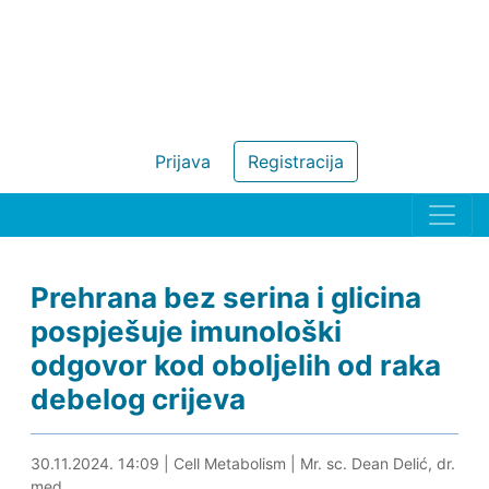
Prijava
Registracija
Prehrana bez serina i glicina
pospješuje imunološki
odgovor kod oboljelih od raka
debelog crijeva
30.11.2024. 14:32
30.11.2024. 14:09
|
Cell Metabolism
|
Mr. sc. Dean Delić, dr.
med.