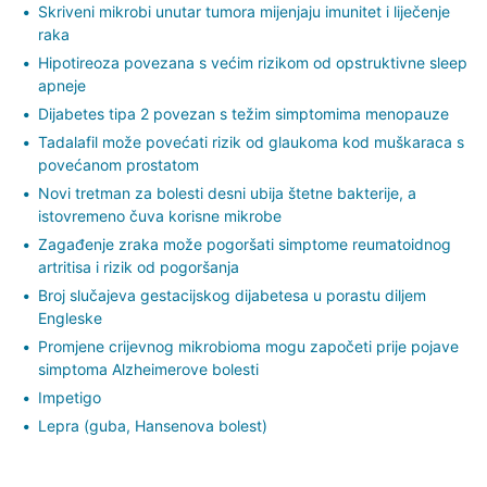
Skriveni mikrobi unutar tumora mijenjaju imunitet i liječenje
raka
Hipotireoza povezana s većim rizikom od opstruktivne sleep
apneje
Dijabetes tipa 2 povezan s težim simptomima menopauze
Tadalafil može povećati rizik od glaukoma kod muškaraca s
povećanom prostatom
Novi tretman za bolesti desni ubija štetne bakterije, a
istovremeno čuva korisne mikrobe
Zagađenje zraka može pogoršati simptome reumatoidnog
artritisa i rizik od pogoršanja
Broj slučajeva gestacijskog dijabetesa u porastu diljem
Engleske
Promjene crijevnog mikrobioma mogu započeti prije pojave
simptoma Alzheimerove bolesti
Impetigo
Lepra (guba, Hansenova bolest)