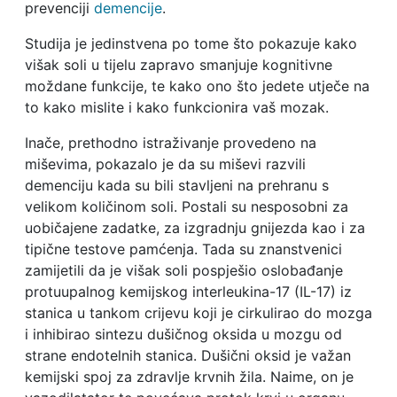
prevenciji
demencije
.
Studija je jedinstvena po tome što pokazuje kako
višak soli u tijelu zapravo smanjuje kognitivne
moždane funkcije, te kako ono što jedete utječe na
to kako mislite i kako funkcionira vaš mozak.
Inače, prethodno istraživanje provedeno na
miševima, pokazalo je da su miševi razvili
demenciju kada su bili stavljeni na prehranu s
velikom količinom soli. Postali su nesposobni za
uobičajene zadatke, za izgradnju gnijezda kao i za
tipične testove pamćenja. Tada su znanstvenici
zamijetili da je višak soli pospješio oslobađanje
protuupalnog kemijskog interleukina-17 (IL-17) iz
stanica u tankom crijevu koji je cirkulirao do mozga
i inhibirao sintezu dušičnog oksida u mozgu od
strane endotelnih stanica. Dušični oksid je važan
kemijski spoj za zdravlje krvnih žila. Naime, on je