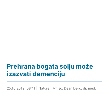
Prehrana bogata solju može
izazvati demenciju
25.10.2019. 08:39
25.10.2019. 08:11
|
Nature
|
Mr. sc. Dean Delić, dr. med.