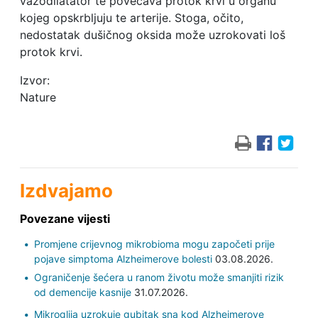
vazodilatator te povećava protok krvi u organu
kojeg opskrbljuju te arterije. Stoga, očito,
nedostatak dušičnog oksida može uzrokovati loš
protok krvi.
Izvor:
Nature
Izdvajamo
Povezane vijesti
Promjene crijevnog mikrobioma mogu započeti prije
pojave simptoma Alzheimerove bolesti
03.08.2026.
Ograničenje šećera u ranom životu može smanjiti rizik
od demencije kasnije
31.07.2026.
Mikroglija uzrokuje gubitak sna kod Alzheimerove