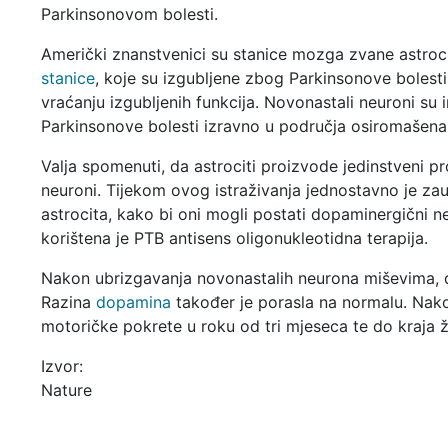
Parkinsonovom bolesti.
Američki znanstvenici su stanice mozga zvane astrocit
stanice
, koje su izgubljene zbog Parkinsonove bolest
vraćanju izgubljenih funkcija. Novonastali neuroni s
Parkinsonove bolesti izravno u područja osiromašen
Valja spomenuti, da astrociti proizvode jedinstveni pro
neuroni. Tijekom ovog istraživanja jednostavno je za
astrocita, kako bi oni mogli postati dopaminergični 
korištena je PTB antisens oligonukleotidna terapija.
Nakon ubrizgavanja novonastalih neurona miševima, d
Razina
dopamina
također je porasla na normalu. Nako
motoričke pokrete u roku od tri mjeseca te do kraja ž
Izvor:
Nature