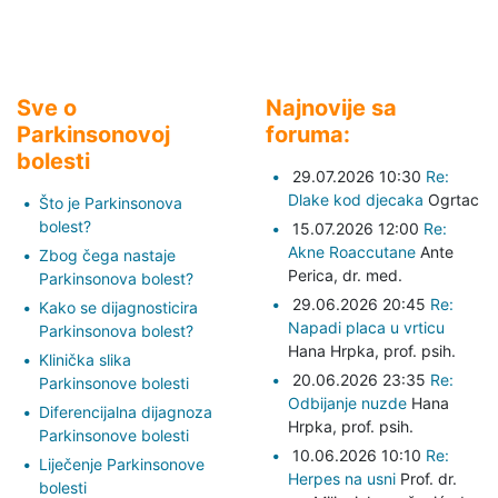
Sve o
Najnovije sa
Parkinsonovoj
foruma:
bolesti
29.07.2026 10:30
Re:
Dlake kod djecaka
Ogrtac
Što je Parkinsonova
bolest?
15.07.2026 12:00
Re:
Akne Roaccutane
Ante
Zbog čega nastaje
Perica,
dr. med.
Parkinsonova bolest?
29.06.2026 20:45
Re:
Kako se dijagnosticira
Napadi placa u vrticu
Parkinsonova bolest?
Hana Hrpka,
prof. psih.
Klinička slika
20.06.2026 23:35
Re:
Parkinsonove bolesti
Odbijanje nuzde
Hana
Diferencijalna dijagnoza
Hrpka,
prof. psih.
Parkinsonove bolesti
10.06.2026 10:10
Re:
Liječenje Parkinsonove
Herpes na usni
Prof. dr.
bolesti