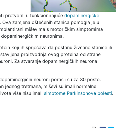
i pretvorili u funkcionirajuće
dopaminergičke
i. Ova zamjena oštećenih stanica pomogla je u
u implantirani miševima s motoričkim simptomima
a dopaminergičkim neuronima.
tein koji ih sprječava da postanu živčane stanice ili
ustavljena proizvodnja ovog proteina od strane
neuroni. Za stvaranje dopaminergičkih neurona
opaminergični neuroni porasli su za 30 posto.
n jednog tretmana, miševi su imali normalne
ivota više nisu imali
simptome Parkinsonove bolesti
.