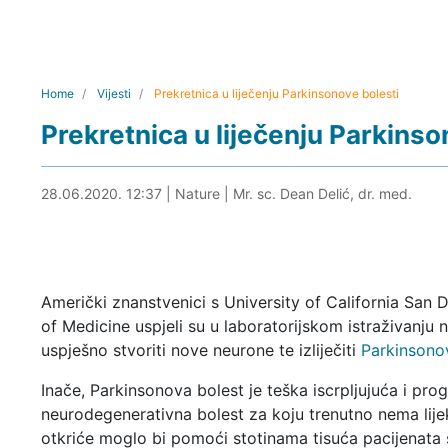
Home
Vijesti
Prekretnica u liječenju Parkinsonove bolesti
Prekretnica u liječenju Parkinso
28.06.2020. 13:05
28.06.2020. 12:37
|
Nature
|
Mr. sc. Dean Delić, dr. med.
Američki znanstvenici s University of California San 
of Medicine uspjeli su u laboratorijskom istraživanju
uspješno stvoriti nove neurone te izliječiti
Parkinsono
Inače, Parkinsonova bolest je teška iscrpljujuća i pro
neurodegenerativna bolest za koju trenutno nema lije
otkriće moglo bi pomoći stotinama tisuća pacijenata 