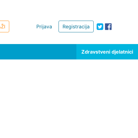
ŽI
Prijava
Registracija
Zdravstveni djelatnici