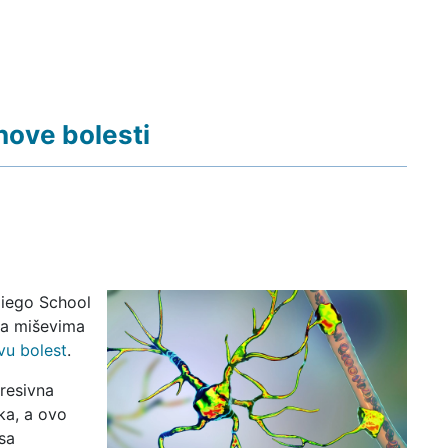
nove bolesti
Diego School
 na miševima
vu bolest
.
gresivna
ka, a ovo
sa