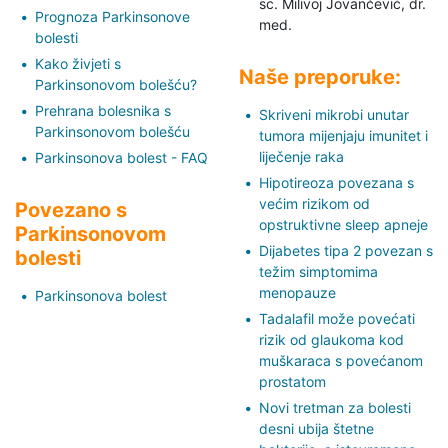
sc. Milivoj Jovančević,
dr.
Prognoza Parkinsonove
med.
bolesti
Kako živjeti s
Naše preporuke:
Parkinsonovom bolešću?
Prehrana bolesnika s
Skriveni mikrobi unutar
Parkinsonovom bolešću
tumora mijenjaju imunitet i
liječenje raka
Parkinsonova bolest - FAQ
Hipotireoza povezana s
većim rizikom od
Povezano s
opstruktivne sleep apneje
Parkinsonovom
Dijabetes tipa 2 povezan s
bolesti
težim simptomima
menopauze
Parkinsonova bolest
Tadalafil može povećati
rizik od glaukoma kod
muškaraca s povećanom
prostatom
Novi tretman za bolesti
desni ubija štetne