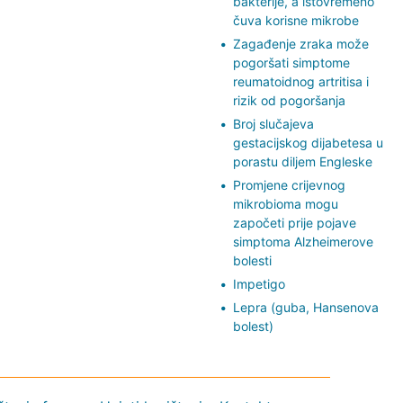
bakterije, a istovremeno
čuva korisne mikrobe
Zagađenje zraka može
pogoršati simptome
reumatoidnog artritisa i
rizik od pogoršanja
Broj slučajeva
gestacijskog dijabetesa u
porastu diljem Engleske
Promjene crijevnog
mikrobioma mogu
započeti prije pojave
simptoma Alzheimerove
bolesti
Impetigo
Lepra (guba, Hansenova
bolest)