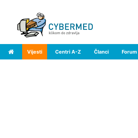
Vijesti
Centri A-Z
Članci
Forum
Home