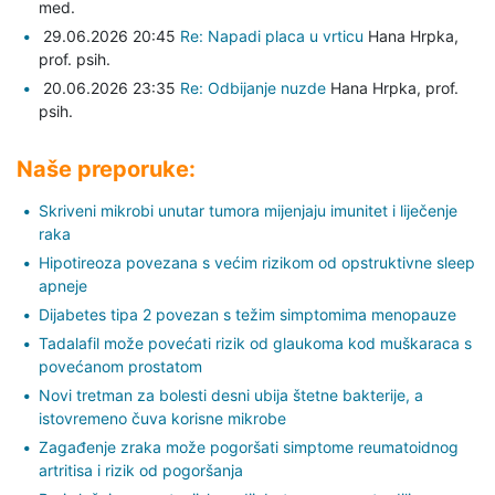
med.
29.06.2026 20:45
Re: Napadi placa u vrticu
Hana Hrpka,
prof. psih.
20.06.2026 23:35
Re: Odbijanje nuzde
Hana Hrpka,
prof.
psih.
Naše preporuke:
Skriveni mikrobi unutar tumora mijenjaju imunitet i liječenje
raka
Hipotireoza povezana s većim rizikom od opstruktivne sleep
apneje
Dijabetes tipa 2 povezan s težim simptomima menopauze
Tadalafil može povećati rizik od glaukoma kod muškaraca s
povećanom prostatom
Novi tretman za bolesti desni ubija štetne bakterije, a
istovremeno čuva korisne mikrobe
Zagađenje zraka može pogoršati simptome reumatoidnog
artritisa i rizik od pogoršanja