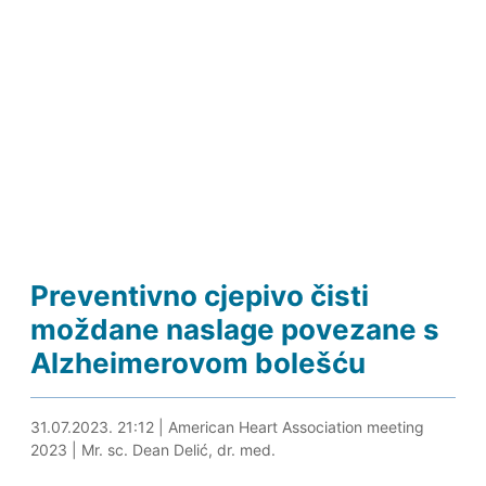
Preventivno cjepivo čisti
moždane naslage povezane s
Alzheimerovom bolešću
31.07.2023. 21:37
31.07.2023. 21:12
|
American Heart Association meeting
2023
|
Mr. sc. Dean Delić, dr. med.