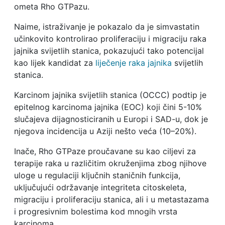
ometa Rho GTPazu.
Naime, istraživanje je pokazalo da je simvastatin
učinkovito kontrolirao proliferaciju i migraciju raka
jajnika svijetlih stanica, pokazujući tako potencijal
kao lijek kandidat za
liječenje raka jajnika
svijetlih
stanica.
Karcinom jajnika svijetlih stanica (OCCC) podtip je
epitelnog karcinoma jajnika (EOC) koji čini 5-10%
slučajeva dijagnosticiranih u Europi i SAD-u, dok je
njegova incidencija u Aziji nešto veća (10–20%).
Inače, Rho GTPaze proučavane su kao ciljevi za
terapije raka u različitim okruženjima zbog njihove
uloge u regulaciji ključnih staničnih funkcija,
uključujući održavanje integriteta citoskeleta,
migraciju i proliferaciju stanica, ali i u metastazama
i progresivnim bolestima kod mnogih vrsta
karcinoma.