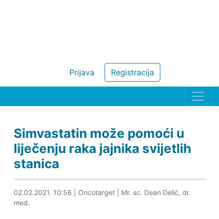
Prijava
Registracija
Simvastatin može pomoći u
liječenju raka jajnika svijetlih
stanica
02.02.2021. 11:31
02.02.2021. 10:56
|
Oncotarget
|
Mr. sc. Dean Delić, dr.
med.