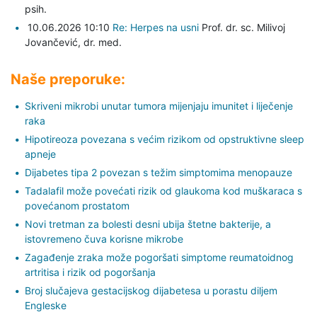
psih.
10.06.2026 10:10
Re: Herpes na usni
Prof. dr. sc. Milivoj
Jovančević,
dr. med.
Naše preporuke:
Skriveni mikrobi unutar tumora mijenjaju imunitet i liječenje
raka
Hipotireoza povezana s većim rizikom od opstruktivne sleep
apneje
Dijabetes tipa 2 povezan s težim simptomima menopauze
Tadalafil može povećati rizik od glaukoma kod muškaraca s
povećanom prostatom
Novi tretman za bolesti desni ubija štetne bakterije, a
istovremeno čuva korisne mikrobe
Zagađenje zraka može pogoršati simptome reumatoidnog
artritisa i rizik od pogoršanja
Broj slučajeva gestacijskog dijabetesa u porastu diljem
Engleske