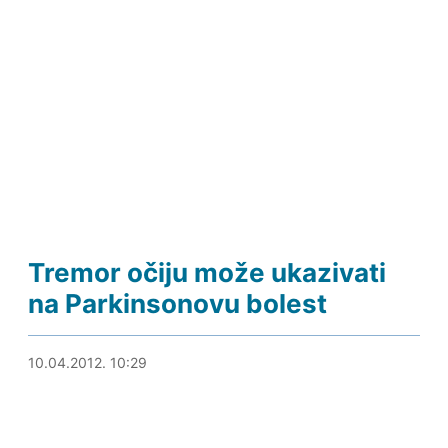
Tremor očiju može ukazivati
na Parkinsonovu bolest
10.04.2012. 10:57
10.04.2012. 10:29