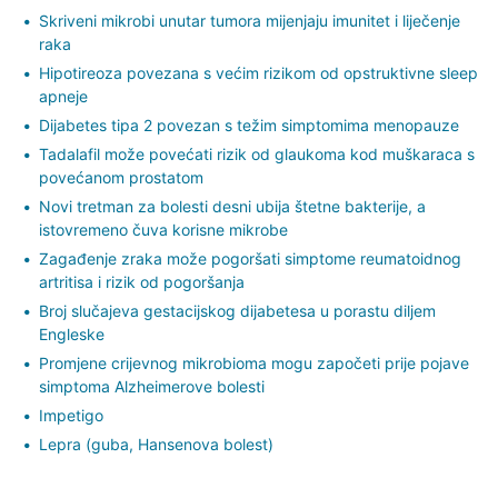
Skriveni mikrobi unutar tumora mijenjaju imunitet i liječenje
raka
Hipotireoza povezana s većim rizikom od opstruktivne sleep
apneje
Dijabetes tipa 2 povezan s težim simptomima menopauze
Tadalafil može povećati rizik od glaukoma kod muškaraca s
povećanom prostatom
Novi tretman za bolesti desni ubija štetne bakterije, a
istovremeno čuva korisne mikrobe
Zagađenje zraka može pogoršati simptome reumatoidnog
artritisa i rizik od pogoršanja
Broj slučajeva gestacijskog dijabetesa u porastu diljem
Engleske
Promjene crijevnog mikrobioma mogu započeti prije pojave
simptoma Alzheimerove bolesti
Impetigo
Lepra (guba, Hansenova bolest)