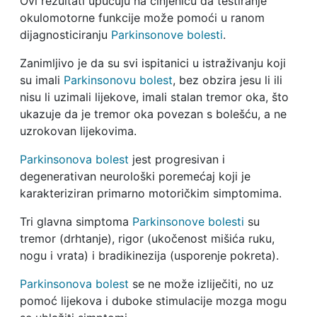
Ovi rezultati upućuju na činjenicu da testiranje
okulomotorne funkcije može pomoći u ranom
dijagnosticiranju
Parkinsonove bolesti
.
Zanimljivo je da su svi ispitanici u istraživanju koji
su imali
Parkinsonovu bolest
, bez obzira jesu li ili
nisu li uzimali lijekove, imali stalan tremor oka, što
ukazuje da je tremor oka povezan s bolešću, a ne
uzrokovan lijekovima.
Parkinsonova bolest
jest progresivan i
degenerativan neurološki poremećaj koji je
karakteriziran primarno motoričkim simptomima.
Tri glavna simptoma
Parkinsonove bolesti
su
tremor (drhtanje), rigor (ukočenost mišića ruku,
nogu i vrata) i bradikinezija (usporenje pokreta).
Parkinsonova bolest
se ne može izliječiti, no uz
pomoć lijekova i duboke stimulacije mozga mogu