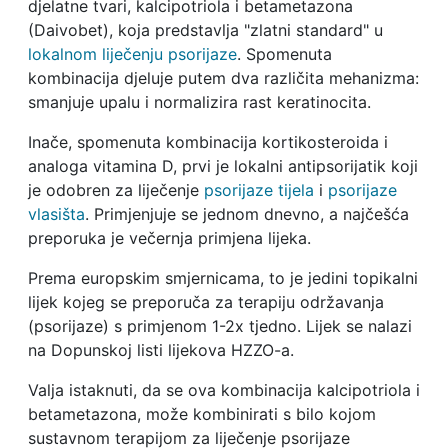
djelatne tvari, kalcipotriola i betametazona
(Daivobet), koja predstavlja "zlatni standard" u
lokalnom liječenju psorijaze
. Spomenuta
kombinacija djeluje putem dva različita mehanizma:
smanjuje upalu i normalizira rast keratinocita.
Inače, spomenuta kombinacija kortikosteroida i
analoga vitamina D, prvi je lokalni antipsorijatik koji
je odobren za liječenje
psorijaze tijela
i
psorijaze
vlasišta
. Primjenjuje se jednom dnevno, a najčešća
preporuka je večernja primjena lijeka.
Prema europskim smjernicama, to je jedini topikalni
lijek kojeg se preporuča za terapiju održavanja
(psorijaze) s primjenom 1-2x tjedno. Lijek se nalazi
na Dopunskoj listi lijekova HZZO-a.
Valja istaknuti, da se ova kombinacija kalcipotriola i
betametazona, može kombinirati s bilo kojom
sustavnom terapijom za liječenje psorijaze