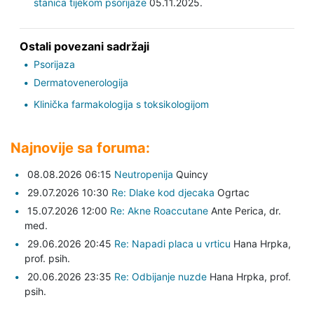
stanica tijekom psorijaze
05.11.2025.
Ostali povezani sadržaji
Psorijaza
Dermatovenerologija
Klinička farmakologija s toksikologijom
Najnovije sa foruma:
08.08.2026 06:15
Neutropenija
Quincy
29.07.2026 10:30
Re: Dlake kod djecaka
Ogrtac
15.07.2026 12:00
Re: Akne Roaccutane
Ante Perica,
dr.
med.
29.06.2026 20:45
Re: Napadi placa u vrticu
Hana Hrpka,
prof. psih.
20.06.2026 23:35
Re: Odbijanje nuzde
Hana Hrpka,
prof.
psih.