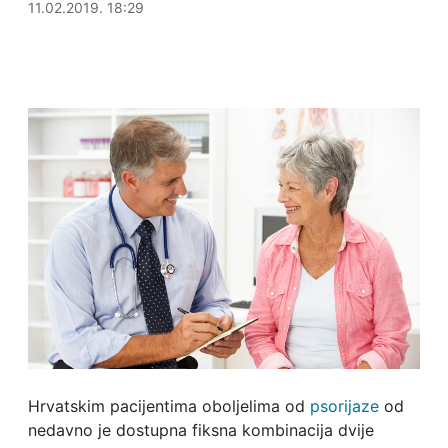
11.02.2019. 18:50
11.02.2019. 18:29
Hrvatskim pacijentima oboljelima od
psorijaze
od
nedavno je dostupna fiksna kombinacija dvije