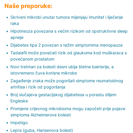
Naše preporuke:
Skriveni mikrobi unutar tumora mijenjaju imunitet i liječenje
raka
Hipotireoza povezana s većim rizikom od opstruktivne sleep
apneje
Dijabetes tipa 2 povezan s težim simptomima menopauze
Tadalafil može povećati rizik od glaukoma kod muškaraca s
povećanom prostatom
Novi tretman za bolesti desni ubija štetne bakterije, a
istovremeno čuva korisne mikrobe
Zagađenje zraka može pogoršati simptome reumatoidnog
artritisa i rizik od pogoršanja
Broj slučajeva gestacijskog dijabetesa u porastu diljem
Engleske
Promjene crijevnog mikrobioma mogu započeti prije pojave
simptoma Alzheimerove bolesti
Impetigo
Lepra (guba, Hansenova bolest)