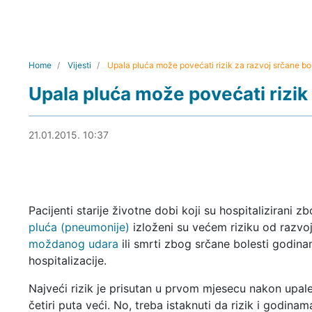
Home
Vijesti
Upala pluća može povećati rizik za razvoj srčane bol
Upala pluća može povećati rizik 
21.01.2015. 11:43
21.01.2015. 10:37
Pacijenti starije životne dobi koji su hospitalizirani z
pluća (pneumonije)
izloženi su većem riziku od razvo
moždanog udara
ili smrti zbog srčane bolesti godin
hospitalizacije.
Najveći rizik je prisutan u prvom mjesecu nakon upale
četiri puta veći. No, treba istaknuti da rizik i godinam