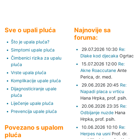
Sve o upali pluća
Najnovije sa
foruma:
Što je upala pluća?
29.07.2026 10:30
Re:
Simptomi upale pluća
Dlake kod djecaka
Ogrtac
Čimbenici rizika za upalu
15.07.2026 12:00
Re:
pluća
Akne Roaccutane
Ante
Vrste upala pluća
Perica,
dr. med.
Komplikacije upale pluća
29.06.2026 20:45
Re:
Dijagnosticiranje upale
Napadi placa u vrticu
pluća
Hana Hrpka,
prof. psih.
Liječenje upale pluća
20.06.2026 23:35
Re:
Prevencija upale pluća
Odbijanje nuzde
Hana
Hrpka,
prof. psih.
Povezano s upalom
10.06.2026 10:10
Re:
Herpes na usni
Prof. dr.
pluća