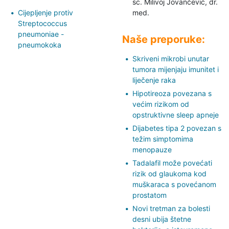
sc. Milivoj Jovančević,
dr.
Cijepljenje protiv
med.
Streptococcus
pneumoniae -
Naše preporuke:
pneumokoka
Skriveni mikrobi unutar
tumora mijenjaju imunitet i
liječenje raka
Hipotireoza povezana s
većim rizikom od
opstruktivne sleep apneje
Dijabetes tipa 2 povezan s
težim simptomima
menopauze
Tadalafil može povećati
rizik od glaukoma kod
muškaraca s povećanom
prostatom
Novi tretman za bolesti
desni ubija štetne