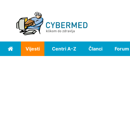
Vijesti
Centri A-Z
Članci
Forum
Home