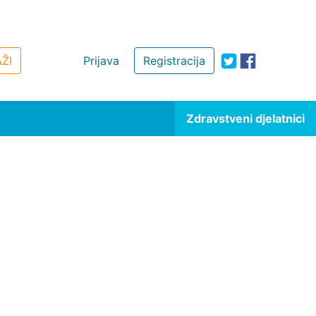
ŽI
Prijava
Registracija
Zdravstveni djelatnici