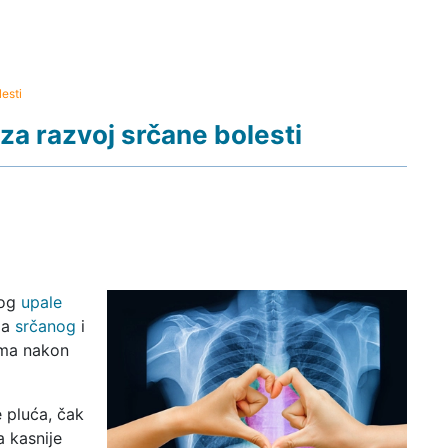
esti
za razvoj srčane bolesti
bog
upale
ja
srčanog
i
ama nakon
 pluća, čak
a kasnije