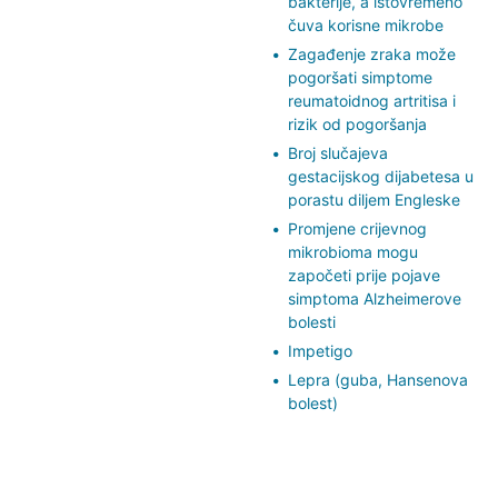
bakterije, a istovremeno
čuva korisne mikrobe
Zagađenje zraka može
pogoršati simptome
reumatoidnog artritisa i
rizik od pogoršanja
Broj slučajeva
gestacijskog dijabetesa u
porastu diljem Engleske
Promjene crijevnog
mikrobioma mogu
započeti prije pojave
simptoma Alzheimerove
bolesti
Impetigo
Lepra (guba, Hansenova
bolest)