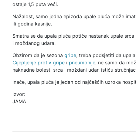
ostaje 1,5 puta veći.
Nažalost, samo jedna epizoda upale pluća može imati
ili godina kasnije.
Smatra se da upala pluća potiče nastanak upale srca i
i moždanog udara.
Obzirom da je sezona
gripe
, treba podsjetiti da upal
Cijepljenje protiv gripe
i
pneumonije
, ne samo da može
naknadne bolesti srca i moždani udar, ističu stručnjaci
Inače, upala pluća je jedan od najčešćih uzroka hospit
Izvor:
JAMA