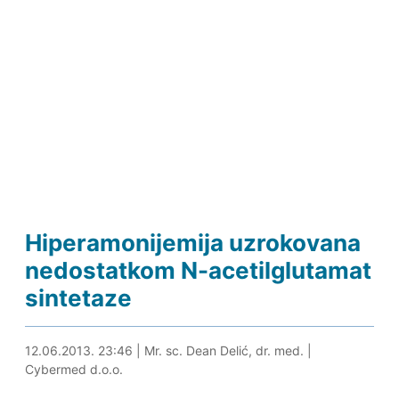
Hiperamonijemija uzrokovana
nedostatkom N-acetilglutamat
sintetaze
26.05.2024. 17:04
12.06.2013. 23:46
|
Mr. sc. Dean Delić, dr. med.
|
Cybermed d.o.o.