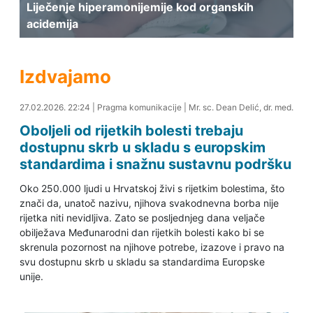
Liječenje hiperamonijemije kod organskih
acidemija
Izdvajamo
28.02.2026. 00:40
27.02.2026. 22:24
|
Pragma komunikacije
|
Mr. sc. Dean Delić, dr. med.
Oboljeli od rijetkih bolesti trebaju
dostupnu skrb u skladu s europskim
standardima i snažnu sustavnu podršku
Oko 250.000 ljudi u Hrvatskoj živi s rijetkim bolestima, što
znači da, unatoč nazivu, njihova svakodnevna borba nije
rijetka niti nevidljiva. Zato se posljednjeg dana veljače
obilježava Međunarodni dan rijetkih bolesti kako bi se
skrenula pozornost na njihove potrebe, izazove i pravo na
svu dostupnu skrb u skladu sa standardima Europske
unije.