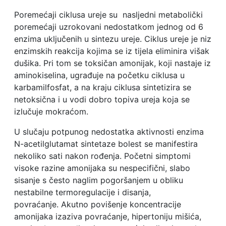
Poremećaji ciklusa ureje su nasljedni metabolički
poremećaji uzrokovani nedostatkom jednog od 6
enzima uključenih u sintezu ureje. Ciklus ureje je niz
enzimskih reakcija kojima se iz tijela eliminira višak
dušika. Pri tom se toksičan amonijak, koji nastaje iz
aminokiselina, ugrađuje na početku ciklusa u
karbamilfosfat, a na kraju ciklusa sintetizira se
netoksična i u vodi dobro topiva ureja koja se
izlučuje mokraćom.
U slučaju potpunog nedostatka aktivnosti enzima
N-acetilglutamat sintetaze bolest se manifestira
nekoliko sati nakon rođenja. Početni simptomi
visoke razine amonijaka su nespecifični, slabo
sisanje s često naglim pogoršanjem u obliku
nestabilne termoregulacije i disanja,
povraćanje. Akutno povišenje koncentracije
amonijaka izaziva povraćanje, hipertoniju mišića,