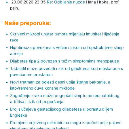
20.06.2026 23:35
Re: Odbijanje nuzde
Hana Hrpka,
prof.
psih.
Naše preporuke:
Skriveni mikrobi unutar tumora mijenjaju imunitet i liječenje
raka
Hipotireoza povezana s većim rizikom od opstruktivne sleep
apneje
Dijabetes tipa 2 povezan s težim simptomima menopauze
Tadalafil može povećati rizik od glaukoma kod muškaraca s
povećanom prostatom
Novi tretman za bolesti desni ubija štetne bakterije, a
istovremeno čuva korisne mikrobe
Zagađenje zraka može pogoršati simptome reumatoidnog
artritisa i rizik od pogoršanja
Broj slučajeva gestacijskog dijabetesa u porastu diljem
Engleske
Promjene crijevnog mikrobioma mogu započeti prije pojave
simptoma Alzheimerove bolesti