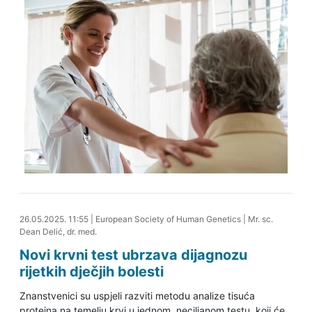
26.05.2025. 12:14
26.05.2025. 11:55
|
European Society of Human Genetics
|
Mr. sc.
Dean Delić, dr. med.
Novi krvni test ubrzava dijagnozu
rijetkih dječjih bolesti
Znanstvenici su uspjeli razviti metodu analize tisuća
proteina na temelju krvi u jednom, neciljanom testu, koji će