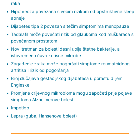
raka
Hipotireoza povezana s većim rizikom od opstruktivne sleep
apneje
Dijabetes tipa 2 povezan s težim simptomima menopauze
Tadalafil može povećati rizik od glaukoma kod muškaraca s
povećanom prostatom
Novi tretman za bolesti desni ubija štetne bakterije, a
istovremeno čuva korisne mikrobe
Zagađenje zraka može pogoršati simptome reumatoidnog
artritisa i rizik od pogoršanja
Broj slučajeva gestacijskog dijabetesa u porastu diljem
Engleske
Promjene crijevnog mikrobioma mogu započeti prije pojave
simptoma Alzheimerove bolesti
Impetigo
Lepra (guba, Hansenova bolest)