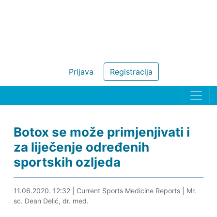
Prijava
Registracija
Botox se može primjenjivati i
za liječenje određenih
sportskih ozljeda
09.08.2020. 20:21
11.06.2020. 12:32
|
Current Sports Medicine Reports
|
Mr.
sc. Dean Delić, dr. med.