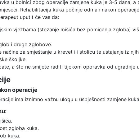
avka u bolnici zbog operacije zamjene kuka je 3-5 dana, a
mjeseci. Rehabilitacija kuka počinje odmah nakon operacij
terapeut uputit će vas da:
jskim vježbama (stezanje mišića bez pomicanja zgloba) vi
glob i druge zglobove.
 načine za smještanje u krevet ili stolicu te ustajanje iz njih
ske školjke.
bate, a što ne smijete raditi tijekom oporavka od ugradnje
cije
nakon operacije
eracije ima iznimno važnu ulogu u uspješnosti zamjene kuka
su:
išića.
vost zgloba kuka.
lob kuka.