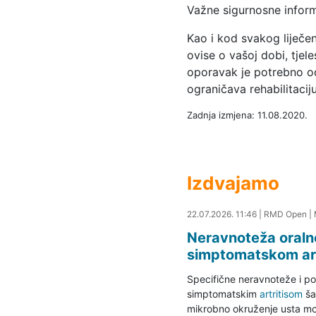
Važne sigurnosne inform
Kao i kod svakog liječe
ovise o vašoj dobi, tjele
oporavak je potrebno od
ograničava rehabilitaci
Zadnja izmjena: 11.08.2020.
Izdvajamo
22.07.2026. 11:54
22.07.2026. 11:46
|
RMD Open
|
Neravnoteža oraln
simptomatskom art
Specifične neravnoteže i p
simptomatskim
artritisom
ša
mikrobno okruženje usta može