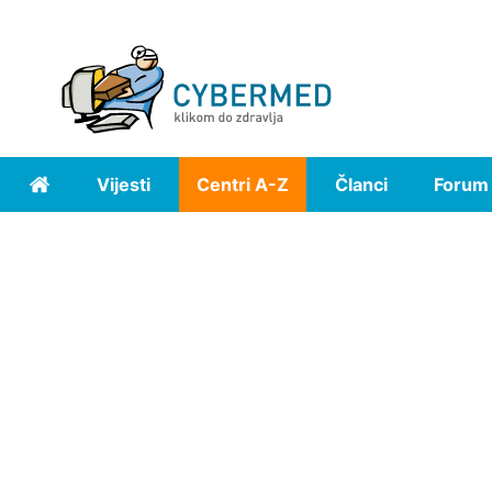
Vijesti
Centri A-Z
Članci
Forum
Home