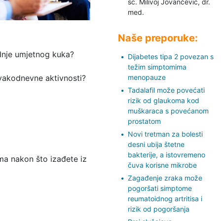
sc. Milivoj Jovančević,
dr.
med.
Naše preporuke:
adnje umjetnog kuka?
Dijabetes tipa 2 povezan s
težim simptomima
vakodnevne aktivnosti?
menopauze
Tadalafil može povećati
rizik od glaukoma kod
muškaraca s povećanom
prostatom
Novi tretman za bolesti
desni ubija štetne
bakterije, a istovremeno
ma nakon što izađete iz
čuva korisne mikrobe
Zagađenje zraka može
pogoršati simptome
reumatoidnog artritisa i
rizik od pogoršanja