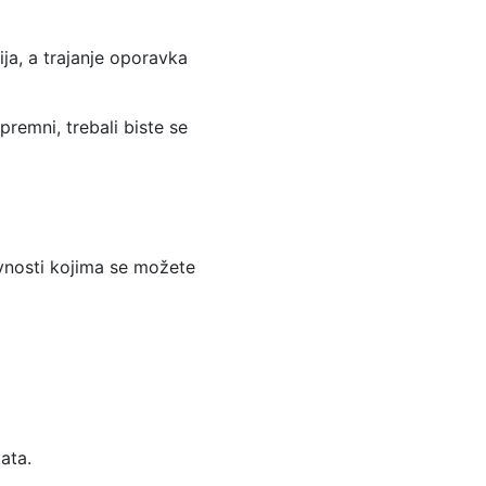
ija, a trajanje oporavka
remni, trebali biste se
ivnosti kojima se možete
ata.