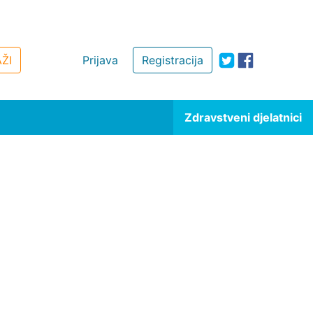
ŽI
Prijava
Registracija
Zdravstveni djelatnici