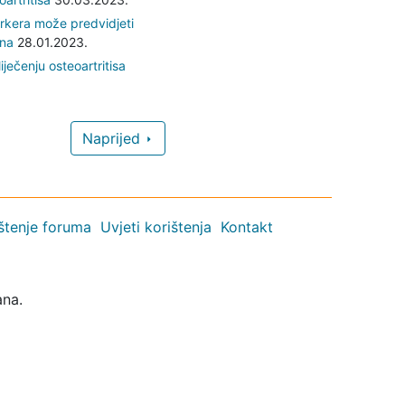
rkera može predvidjeti
ena
28.01.2023.
ječenju osteoartritisa
Naprijed
ištenje foruma
Uvjeti korištenja
Kontakt
ana.