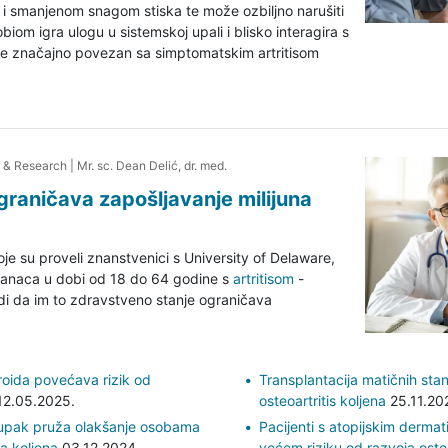
i smanjenom snagom stiska te može ozbiljno narušiti
obiom igra ulogu u sistemskoj upali i blisko interagira s
 je značajno povezan sa simptomatskim artritisom
e & Research
|
Mr. sc. Dean Delić, dr. med.
ograničava zapošljavanje milijuna
je su proveli znanstvenici s University of Delaware,
kanaca u dobi od 18 do 64 godine s
artritisom
-
vrdi da im to zdravstveno stanje ograničava
roida povećava rizik od
Transplantacija matičnih sta
2.05.2025.
osteoartritis koljena
25.11.20
tupak pruža olakšanje osobama
Pacijenti s atopijskim dermat
sa koljena
03.12.2024.
većem riziku od razvoja osteo