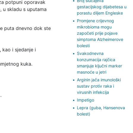
Broj slučajeva
 za potpuni oporavak
gestacijskog dijabetesa u
e, u skladu s uputama
porastu diljem Engleske
Promjene crijevnog
mikrobioma mogu
še puta dnevno dok ste
započeti prije pojave
simptoma Alzheimerove
bolesti
, kao i sjedanje i
Svakodnevna
konzumacija rajčica
 umjetnog kuka.
smanjuje ključni marker
masnoće u jetri
Arginin jača imunološki
sustav protiv raka i
virusnih infekcija
.
Impetigo
Lepra (guba, Hansenova
bolest)