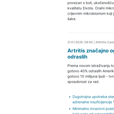
povezan s boli, ukočenošću 
kvalitetu života. Oralni mikr
crijevnim mikrobiomom koji
šake.
21.01.2026. 08:53
21.01.2026. 08:40
|
Arthritis Car
Artritis značajno 
odraslih
Prema novom istraživanju ko
gotovo 40% odraslih Ameri
gotovo 10 milijuna ljudi - t
sposobnost za rad.
Dugotrajna upotreba ste
adrenalne insuficijencije
1
Minimalno invazivni pos
koje pate od osteoartriti