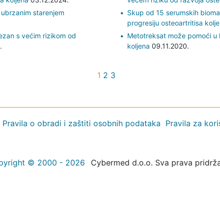
 ubrzanim starenjem
Skup od 15 serumskih bioma
progresiju osteoartritisa kolj
ezan s većim rizikom od
Metotreksat može pomoći u li
.
koljena
09.11.2020.
1
2
3
Pravila o obradi i zaštiti osobnih podataka
Pravila za kor
pyright © 2000 - 2026
Cybermed d.o.o. Sva prava pridrž