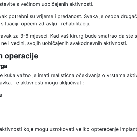
avite s većinom uobičajenih aktivnosti.
avak potrebni su vrijeme i predanost. Svaka je osoba drugač
ituaciji, općem zdravlju i rehabilitaciji.
ravak za 3-6 mjeseci. Kad vaš kirurg bude smatrao da ste sp
 ne i većini, svojih uobičajenih svakodnevnih aktivnosti.
n operacije
rga
 kuka važno je imati realistična očekivanja o vrstama akt
avka. Te aktivnosti mogu uključivati:
a
 aktivnosti koje mogu uzrokovati veliko opterećenje implant