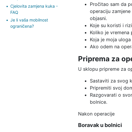
Pročitao sam da po
Cjelovita zamjena kuka -
operaciju zamjene
FAQ
objasni.
Je li vaša mobilnost
Koje su koristi i r
ograničena?
Koliko je vremena 
Koja je moja uloga 
Ako odem na opera
Priprema za ope
U sklopu pripreme za o
Sastaviti za svog k
Pripremiti svoj do
Razgovarati o svom
bolnice.
Nakon operacije
Boravak u bolnici