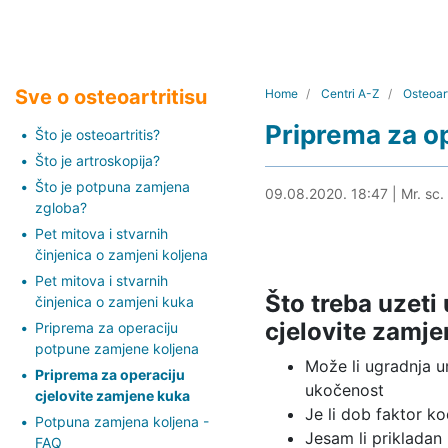
Sve o osteoartritisu
Home
Centri A-Z
Osteoart
Priprema za op
Što je osteoartritis?
Što je artroskopija?
Što je potpuna zamjena
11.08.2020. 11:21
09.08.2020. 18:47
|
Mr. sc.
zgloba?
Pet mitova i stvarnih
činjenica o zamjeni koljena
Pet mitova i stvarnih
Što treba uzeti 
činjenica o zamjeni kuka
cjelovite zamj
Priprema za operaciju
potpune zamjene koljena
Može li ugradnja u
Priprema za operaciju
ukočenost
cjelovite zamjene kuka
Je li dob faktor k
Potpuna zamjena koljena -
Jesam li prikladan
FAQ