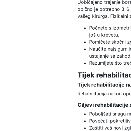
Uobičajeno trajanje bor
obično je potrebno 3-6 
vašeg kirurga. Fizikalni 
Počnete s izometri
još u krevetu.
Pomičete skočni z
Naučite najsigurnije
ustajanje sa zahod
Razumijete što tre
Tijek rehabilita
Tijek rehabilitacije 
Rehabilitacija nakon op
Ciljevi rehabilitacije 
Poboljšati snagu m
Povećati pokretlji
Zaštiti vaš novi zg