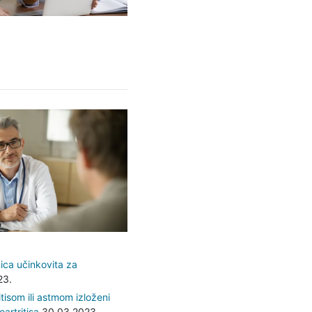
nica učinkovita za
23.
itisom ili astmom izloženi
artritisa
30.03.2023.