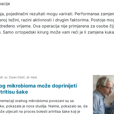
acije
nja, pojedinačni rezultati mogu varirati. Performanse zamj
snoj težini, razini aktivnosti i drugim faktorima. Postoje mog
ređeno vrijeme. Ova operacija nije primjerena za osobe či
ju. Samo ortopedski kirurg može vam reći je li zamjena kuka
Mr. sc. Dean Delić, dr. med.
og mikrobioma može doprinijeti
ritisu šake
oremećaji oralnog mikrobioma povezani su sa
ke, pokazala je nova studija. Naime, pokazalo se, da
 utjecati na proces bolesti artritisa šake koji je