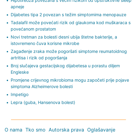
Hipotireoza povezana s većim rizikom od opstruktivne sleep
apneje
Dijabetes tipa 2 povezan s težim simptomima menopauze
Tadalafil može povećati rizik od glaukoma kod muškaraca s
povećanom prostatom
Novi tretman za bolesti desni ubija štetne bakterije, a
istovremeno čuva korisne mikrobe
Zagađenje zraka može pogoršati simptome reumatoidnog
artritisa i rizik od pogoršanja
Broj slučajeva gestacijskog dijabetesa u porastu diljem
Engleske
Promjene crijevnog mikrobioma mogu započeti prije pojave
simptoma Alzheimerove bolesti
Impetigo
Lepra (guba, Hansenova bolest)
O nama
Tko smo
Autorska prava
Oglašavanje