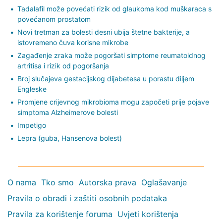
Tadalafil može povećati rizik od glaukoma kod muškaraca s
povećanom prostatom
Novi tretman za bolesti desni ubija štetne bakterije, a
istovremeno čuva korisne mikrobe
Zagađenje zraka može pogoršati simptome reumatoidnog
artritisa i rizik od pogoršanja
Broj slučajeva gestacijskog dijabetesa u porastu diljem
Engleske
Promjene crijevnog mikrobioma mogu započeti prije pojave
simptoma Alzheimerove bolesti
Impetigo
Lepra (guba, Hansenova bolest)
O nama
Tko smo
Autorska prava
Oglašavanje
Pravila o obradi i zaštiti osobnih podataka
Pravila za korištenje foruma
Uvjeti korištenja