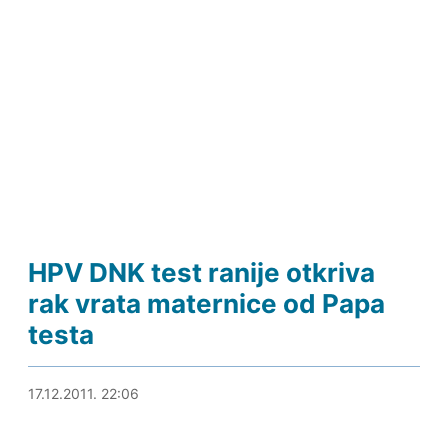
HPV DNK test ranije otkriva
rak vrata maternice od Papa
testa
17.12.2011. 22:33
17.12.2011. 22:06