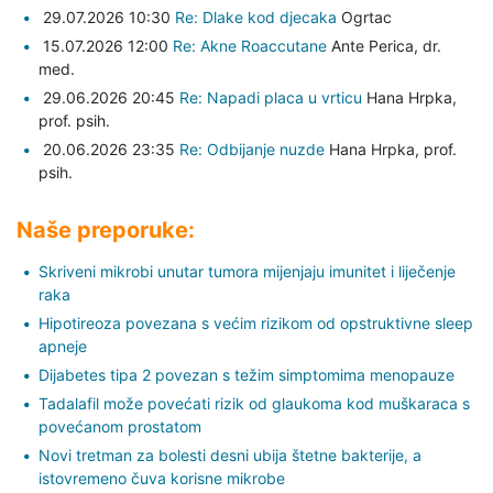
29.07.2026 10:30
Re: Dlake kod djecaka
Ogrtac
15.07.2026 12:00
Re: Akne Roaccutane
Ante Perica,
dr.
med.
29.06.2026 20:45
Re: Napadi placa u vrticu
Hana Hrpka,
prof. psih.
20.06.2026 23:35
Re: Odbijanje nuzde
Hana Hrpka,
prof.
psih.
Naše preporuke:
Skriveni mikrobi unutar tumora mijenjaju imunitet i liječenje
raka
Hipotireoza povezana s većim rizikom od opstruktivne sleep
apneje
Dijabetes tipa 2 povezan s težim simptomima menopauze
Tadalafil može povećati rizik od glaukoma kod muškaraca s
povećanom prostatom
Novi tretman za bolesti desni ubija štetne bakterije, a
istovremeno čuva korisne mikrobe