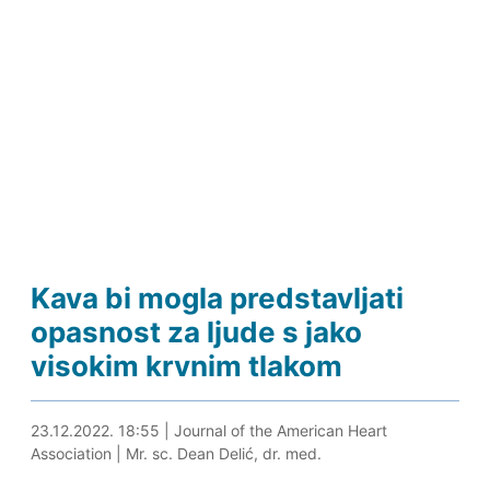
Kava bi mogla predstavljati
opasnost za ljude s jako
visokim krvnim tlakom
23.12.2022. 19:08
23.12.2022. 18:55
|
Journal of the American Heart
Association
|
Mr. sc. Dean Delić, dr. med.