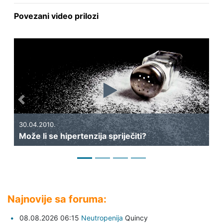
Povezani video prilozi
Previous
Next
30.04.2010.
29
Može li se hipertenzija spriječiti?
Št
Najnovije sa foruma:
08.08.2026 06:15
Neutropenija
Quincy