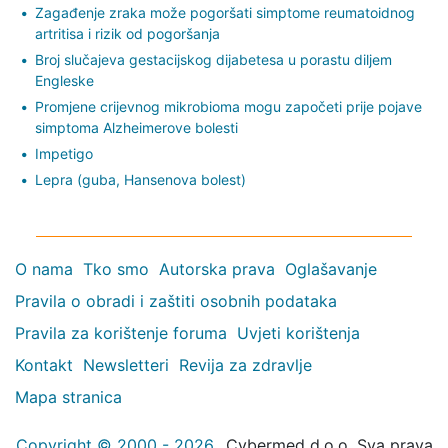
Zagađenje zraka može pogoršati simptome reumatoidnog
artritisa i rizik od pogoršanja
Broj slučajeva gestacijskog dijabetesa u porastu diljem
Engleske
Promjene crijevnog mikrobioma mogu započeti prije pojave
simptoma Alzheimerove bolesti
Impetigo
Lepra (guba, Hansenova bolest)
O nama
Tko smo
Autorska prava
Oglašavanje
Pravila o obradi i zaštiti osobnih podataka
Pravila za korištenje foruma
Uvjeti korištenja
Kontakt
Newsletteri
Revija za zdravlje
Mapa stranica
Copyright © 2000 - 2026
Cybermed d.o.o. Sva prava