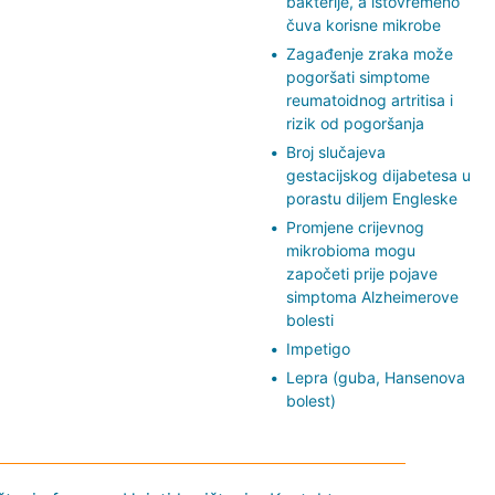
bakterije, a istovremeno
čuva korisne mikrobe
Zagađenje zraka može
pogoršati simptome
reumatoidnog artritisa i
rizik od pogoršanja
Broj slučajeva
gestacijskog dijabetesa u
porastu diljem Engleske
Promjene crijevnog
mikrobioma mogu
započeti prije pojave
simptoma Alzheimerove
bolesti
Impetigo
Lepra (guba, Hansenova
bolest)