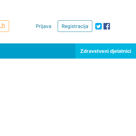
ŽI
Prijava
Registracija
Zdravstveni djelatnici