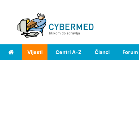
Vijesti
Centri A-Z
Članci
Forum
Home