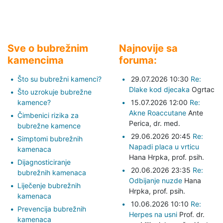
Sve o bubrežnim
Najnovije sa
kamencima
foruma:
Što su bubrežni kamenci?
29.07.2026 10:30
Re:
Dlake kod djecaka
Ogrtac
Što uzrokuje bubrežne
kamence?
15.07.2026 12:00
Re:
Akne Roaccutane
Ante
Čimbenici rizika za
Perica,
dr. med.
bubrežne kamence
29.06.2026 20:45
Re:
Simptomi bubrežnih
Napadi placa u vrticu
kamenaca
Hana Hrpka,
prof. psih.
Dijagnosticiranje
20.06.2026 23:35
Re:
bubrežnih kamenaca
Odbijanje nuzde
Hana
Liječenje bubrežnih
Hrpka,
prof. psih.
kamenaca
10.06.2026 10:10
Re:
Prevencija bubrežnih
Herpes na usni
Prof. dr.
kamenaca