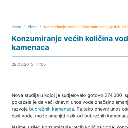
Home
Vijesti
Konzumiranje većih količina vode smanjuje rizik o
Konzumiranje većih količina vod
kamenaca
28.03.2015. 13:13
28.03.2015. 11:05
Nova studija u kojoj je sudjelovalo gotovo 274.000 is
pokazala je da veći dnevni unos vode značajno smanju
razvoja
bubrežnih kamenaca
. Pa tako dnevni unos osa
čaši vode, može smanjiti rizik od bubrežnih kamenaca
Naime, usljed konzumiranja većih količina vode, konce