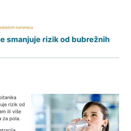
d bubrežnih kamenaca
e smanjuje rizik od bubrežnih
pitanika
je rizik od
m ili više
 za pola.
tracija