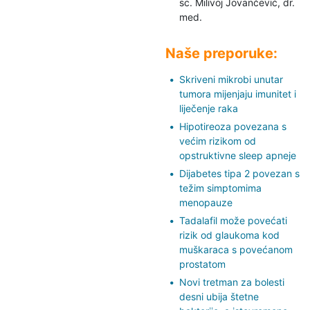
sc. Milivoj Jovančević,
dr.
med.
Naše preporuke:
Skriveni mikrobi unutar
tumora mijenjaju imunitet i
liječenje raka
Hipotireoza povezana s
većim rizikom od
opstruktivne sleep apneje
Dijabetes tipa 2 povezan s
težim simptomima
menopauze
Tadalafil može povećati
rizik od glaukoma kod
muškaraca s povećanom
prostatom
Novi tretman za bolesti
desni ubija štetne