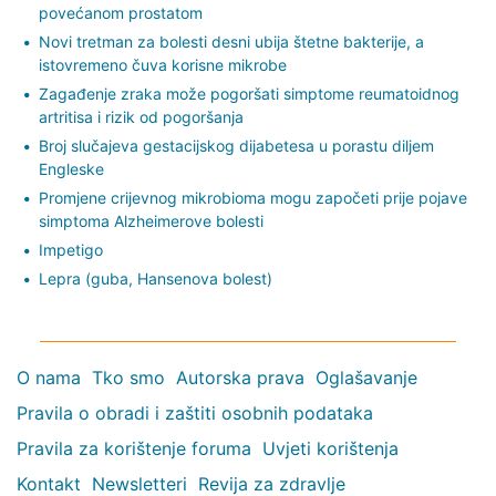
povećanom prostatom
Novi tretman za bolesti desni ubija štetne bakterije, a
istovremeno čuva korisne mikrobe
Zagađenje zraka može pogoršati simptome reumatoidnog
artritisa i rizik od pogoršanja
Broj slučajeva gestacijskog dijabetesa u porastu diljem
Engleske
Promjene crijevnog mikrobioma mogu započeti prije pojave
simptoma Alzheimerove bolesti
Impetigo
Lepra (guba, Hansenova bolest)
O nama
Tko smo
Autorska prava
Oglašavanje
Pravila o obradi i zaštiti osobnih podataka
Pravila za korištenje foruma
Uvjeti korištenja
Kontakt
Newsletteri
Revija za zdravlje