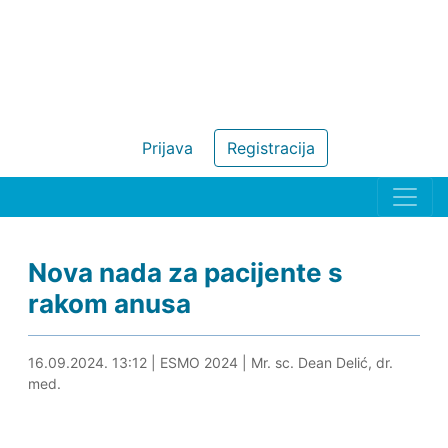
Prijava
Registracija
Nova nada za pacijente s
rakom anusa
16.09.2024. 13:28
16.09.2024. 13:12
|
ESMO 2024
|
Mr. sc. Dean Delić, dr.
med.