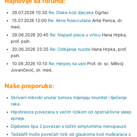
Najnovije sa foruma:
29.07.2026 10:30
Re: Dlake kod djecaka
Ogrtac
15.07.2026 12:00
Re: Akne Roaccutane
Ante Perica,
dr.
med.
29.06.2026 20:45
Re: Napadi placa u vrticu
Hana Hrpka,
prof. psih.
20.06.2026 23:35
Re: Odbijanje nuzde
Hana Hrpka,
prof.
psih.
10.06.2026 10:10
Re: Herpes na usni
Prof. dr. sc. Milivoj
Jovančević,
dr. med.
Naše preporuke:
Skriveni mikrobi unutar tumora mijenjaju imunitet i liječenje
raka
Hipotireoza povezana s većim rizikom od opstruktivne sleep
apneje
Dijabetes tipa 2 povezan s težim simptomima menopauze
Tadalafil može povećati rizik od glaukoma kod muškaraca s