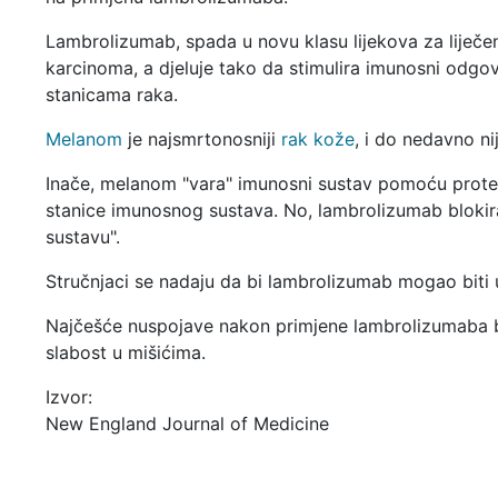
Lambrolizumab, spada u novu klasu lijekova za liječe
karcinoma, a djeluje tako da stimulira imunosni odg
stanicama raka.
Melanom
je najsmrtonosniji
rak kože
, i do nedavno ni
Inače, melanom "vara" imunosni sustav pomoću proteina
stanice imunosnog sustava. No, lambrolizumab blokira
sustavu".
Stručnjaci se nadaju da bi lambrolizumab mogao biti u
Najčešće nuspojave nakon primjene lambrolizumaba bil
slabost u mišićima.
Izvor:
New England Journal of Medicine