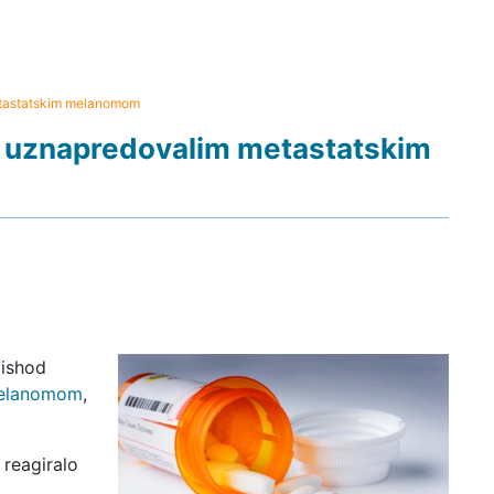
etastatskim melanomom
s uznapredovalim metastatskim
 ishod
elanomom
,
 reagiralo