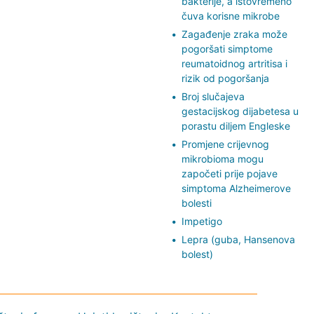
bakterije, a istovremeno
čuva korisne mikrobe
Zagađenje zraka može
pogoršati simptome
reumatoidnog artritisa i
rizik od pogoršanja
Broj slučajeva
gestacijskog dijabetesa u
porastu diljem Engleske
Promjene crijevnog
mikrobioma mogu
započeti prije pojave
simptoma Alzheimerove
bolesti
Impetigo
Lepra (guba, Hansenova
bolest)