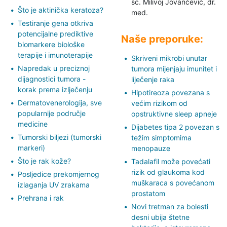
sc. Milivoj Jovančević,
dr.
Što je aktinička keratoza?
med.
Testiranje gena otkriva
potencijalne prediktive
Naše preporuke:
biomarkere biološke
terapije i imunoterapije
Skriveni mikrobi unutar
Napredak u preciznoj
tumora mijenjaju imunitet i
dijagnostici tumora -
liječenje raka
korak prema izlječenju
Hipotireoza povezana s
Dermatovenerologija, sve
većim rizikom od
popularnije područje
opstruktivne sleep apneje
medicine
Dijabetes tipa 2 povezan s
Tumorski biljezi (tumorski
težim simptomima
markeri)
menopauze
Što je rak kože?
Tadalafil može povećati
rizik od glaukoma kod
Posljedice prekomjernog
muškaraca s povećanom
izlaganja UV zrakama
prostatom
Prehrana i rak
Novi tretman za bolesti
desni ubija štetne