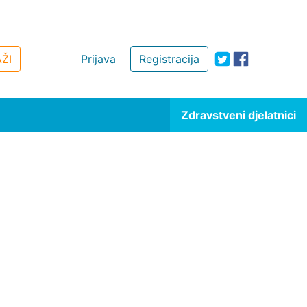
ŽI
Prijava
Registracija
Zdravstveni djelatnici