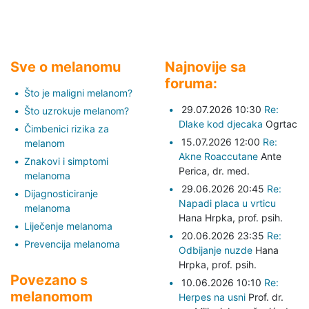
Sve o melanomu
Najnovije sa
foruma:
Što je maligni melanom?
29.07.2026 10:30
Re:
Što uzrokuje melanom?
Dlake kod djecaka
Ogrtac
Čimbenici rizika za
15.07.2026 12:00
Re:
melanom
Akne Roaccutane
Ante
Znakovi i simptomi
Perica,
dr. med.
melanoma
29.06.2026 20:45
Re:
Dijagnosticiranje
Napadi placa u vrticu
melanoma
Hana Hrpka,
prof. psih.
Liječenje melanoma
20.06.2026 23:35
Re:
Prevencija melanoma
Odbijanje nuzde
Hana
Hrpka,
prof. psih.
Povezano s
10.06.2026 10:10
Re:
melanomom
Herpes na usni
Prof. dr.