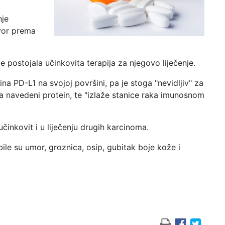
nje
ovor prema
je postojala učinkovita terapija za njegovo liječenje.
 PD-L1 na svojoj površini, pa je stoga "nevidljiv" za
 navedeni protein, te "izlaže stanice raka imunosnom
činkovit i u liječenju drugih karcinoma.
e su umor, groznica, osip, gubitak boje kože i