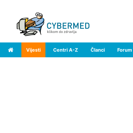
Vijesti
Centri A-Z
Članci
Forum
Home