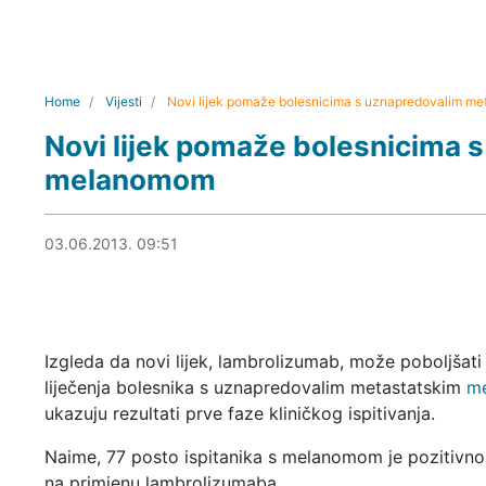
Home
Vijesti
Novi lijek pomaže bolesnicima s uznapredovalim m
Novi lijek pomaže bolesnicima 
melanomom
03.06.2013. 10:18
03.06.2013. 09:51
Izgleda da novi lijek, lambrolizumab, može poboljšati
liječenja bolesnika s uznapredovalim metastatskim
m
ukazuju rezultati prve faze kliničkog ispitivanja.
Naime, 77 posto ispitanika s melanomom je pozitivno
na primjenu lambrolizumaba.