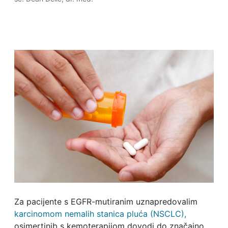
Za pacijente s EGFR-mutiranim uznapredovalim
karcinomom nemalih stanica pluća (NSCLC),
osimertinib s kemoterapijom dovodi do značajno