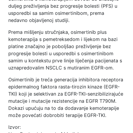
duljeg preživljenja bez progresije bolesti (PFS) u
usporedbi sa samim osimertinibom, prema
nedavno objavljenoj studiji.
Prema mišljenju stručnjaka, osimertinib plus
kemoterapija s pemetreksedom i lijekom na bazi
platine značajno je poboljšao preživljenje bez
progresije bolesti u usporedbi s osimertinibom
samim u kontekstu prve linije liječenja pacijenata s
uznapredovalim NSCLC s mutiranim EGFR-om.
Osimertinib je treća generacija inhibitora receptora
epidermalnog faktora rasta-tirozin kinaze (EGFR-
TKI) koji je selektivan za EGFR-TKI-senzibilizirajuće
mutacije i mutacije rezistencije na EGFR T790M.
Dokazi upućuju na to da dodavanje kemoterapije
može povećati dobrobiti terapije EGFR-TKI.
Izvor: