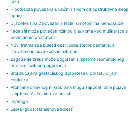
raka
Hipotireoza povezana s većim rizikom od opstruktivne sleep
apneje
Dijabetes tipa 2 povezan s težim simptomima menopauze
Tadalafil može povećati rizik od glaukoma kod muškaraca s
povećanom prostatom
Novi tretman za bolesti desni ubija štetne bakterije, a
istovremeno čuva korisne mikrobe
Zagađenje zraka može pogoršati simptome reumatoidnog
artritisa i rizik od pogoršanja
Broj slučajeva gestacijskog dijabetesa u porastu diljem
Engleske
Promjene crijevnog mikrobioma mogu započeti prije pojave
simptoma Alzheimerove bolesti
Impetigo
Lepra (guba, Hansenova bolest)