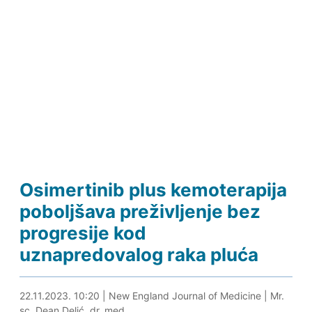
Osimertinib plus kemoterapija
poboljšava preživljenje bez
progresije kod
uznapredovalog raka pluća
22.11.2023. 10:32
22.11.2023. 10:20
|
New England Journal of Medicine
|
Mr.
sc. Dean Delić, dr. med.