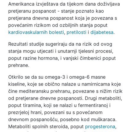
Amerikanca izvještava da tijekom dana doživljava
pretjeranu pospanost - stanje poznato kao
pretjerana dnevna pospanost koja je povezana s
povećanim rizikom od ozbiljnih stanja poput
kardiovaskularnih bolesti
,
pretilosti
i
dijabetesa
.
Rezultati studije sugeriraju da na rizik od ovog
stanja mogu utjecati i unutarnji tjelesni procesi,
poput razine hormona, i vanjski čimbenici poput
prehrane.
Otkrilo se da su omega-3 i omega-6 masne
kiseline, koje se obično nalaze u namirnicama koje
čine mediteransku prehranu, povezane s nižim rizik
od pretjerane dnevne pospanosti. Drugi metaboliti,
poput tiramina, koji se nalazi u fermentiranoj i
prezrjeloj hrani, povezani su s povećanom
dnevnom pospanošću, posebno kod muškaraca.
Metaboliti spolnih steroida, poput
progesterona
,