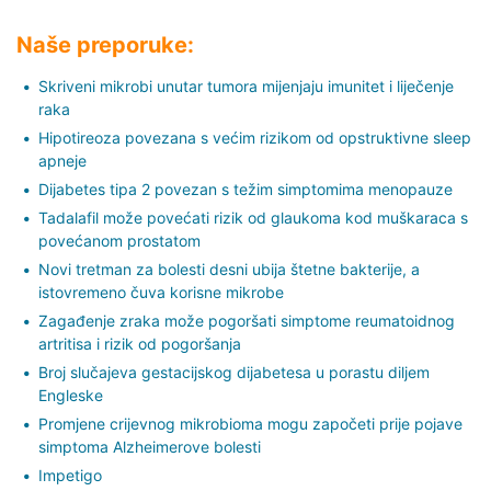
Naše preporuke:
Skriveni mikrobi unutar tumora mijenjaju imunitet i liječenje
raka
Hipotireoza povezana s većim rizikom od opstruktivne sleep
apneje
Dijabetes tipa 2 povezan s težim simptomima menopauze
Tadalafil može povećati rizik od glaukoma kod muškaraca s
povećanom prostatom
Novi tretman za bolesti desni ubija štetne bakterije, a
istovremeno čuva korisne mikrobe
Zagađenje zraka može pogoršati simptome reumatoidnog
artritisa i rizik od pogoršanja
Broj slučajeva gestacijskog dijabetesa u porastu diljem
Engleske
Promjene crijevnog mikrobioma mogu započeti prije pojave
simptoma Alzheimerove bolesti
Impetigo