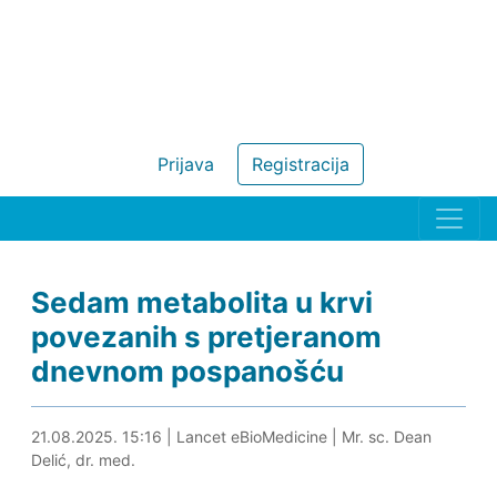
Prijava
Registracija
Sedam metabolita u krvi
povezanih s pretjeranom
dnevnom pospanošću
21.08.2025. 15:29
21.08.2025. 15:16
|
Lancet eBioMedicine
|
Mr. sc. Dean
Delić, dr. med.