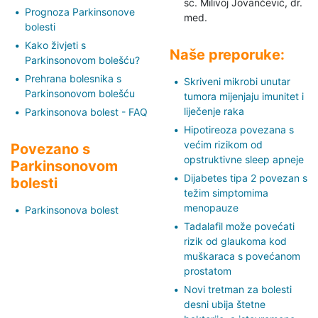
sc. Milivoj Jovančević,
dr.
Prognoza Parkinsonove
med.
bolesti
Kako živjeti s
Naše preporuke:
Parkinsonovom bolešću?
Prehrana bolesnika s
Skriveni mikrobi unutar
Parkinsonovom bolešću
tumora mijenjaju imunitet i
liječenje raka
Parkinsonova bolest - FAQ
Hipotireoza povezana s
većim rizikom od
Povezano s
opstruktivne sleep apneje
Parkinsonovom
Dijabetes tipa 2 povezan s
bolesti
težim simptomima
menopauze
Parkinsonova bolest
Tadalafil može povećati
rizik od glaukoma kod
muškaraca s povećanom
prostatom
Novi tretman za bolesti
desni ubija štetne