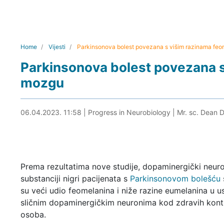
Home
Vijesti
Parkinsonova bolest povezana s višim razinama fe
Parkinsonova bolest povezana s
mozgu
06.04.2023. 12:13
06.04.2023. 11:58
|
Progress in Neurobiology
|
Mr. sc. Dean D
Prema rezultatima nove studije, dopaminergički neuro
substanciji nigri pacijenata s
Parkinsonovom bolešću
su veći udio feomelanina i niže razine eumelanina u u
sličnim dopaminergičkim neuronima kod zdravih kont
osoba.