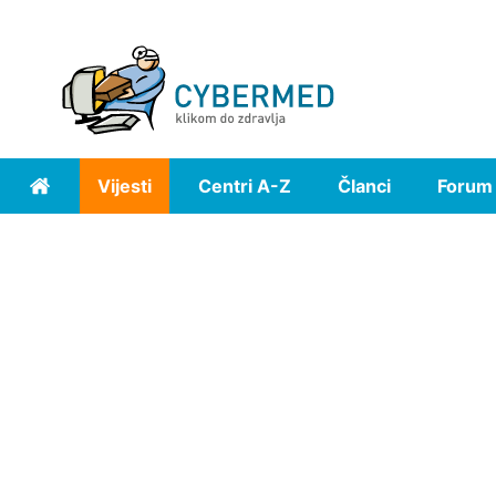
Vijesti
Centri A-Z
Članci
Forum
Home