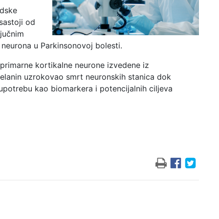
udske
sastoji od
ljučnim
 neurona u Parkinsonovoj bolesti.
 i primarne kortikalne neurone izvedene iz
elanin uzrokovao smrt neuronskih stanica dok
upotrebu kao biomarkera i potencijalnih ciljeva