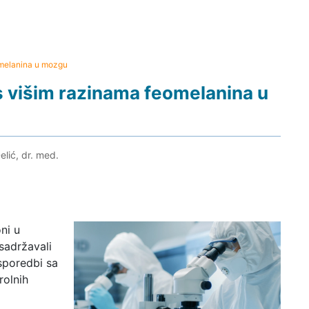
omelanina u mozgu
 višim razinama feomelanina u
elić, dr. med.
ni u
sadržavali
sporedbi sa
rolnih