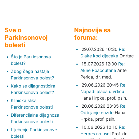
Sve o
Najnovije sa
Parkinsonovoj
foruma:
bolesti
29.07.2026 10:30
Re:
Dlake kod djecaka
Ogrtac
Što je Parkinsonova
bolest?
15.07.2026 12:00
Re:
Akne Roaccutane
Ante
Zbog čega nastaje
Perica,
dr. med.
Parkinsonova bolest?
29.06.2026 20:45
Re:
Kako se dijagnosticira
Napadi placa u vrticu
Parkinsonova bolest?
Hana Hrpka,
prof. psih.
Klinička slika
20.06.2026 23:35
Re:
Parkinsonove bolesti
Odbijanje nuzde
Hana
Diferencijalna dijagnoza
Hrpka,
prof. psih.
Parkinsonove bolesti
10.06.2026 10:10
Re:
Liječenje Parkinsonove
Herpes na usni
Prof. dr.
bolesti