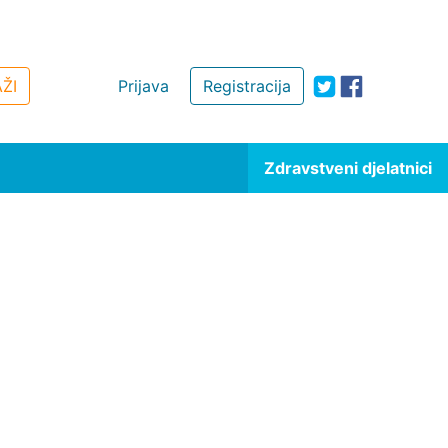
ŽI
Prijava
Registracija
Zdravstveni djelatnici