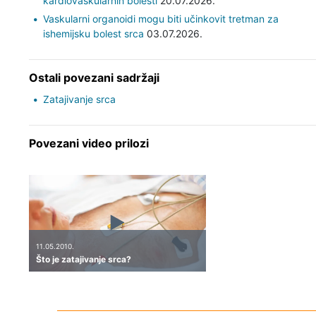
kardiovaskularnih bolesti
20.07.2026.
Vaskularni organoidi mogu biti učinkovit tretman za
ishemijsku bolest srca
03.07.2026.
Ostali povezani sadržaji
Zatajivanje srca
Povezani video prilozi
11.05.2010.
Što je zatajivanje srca?