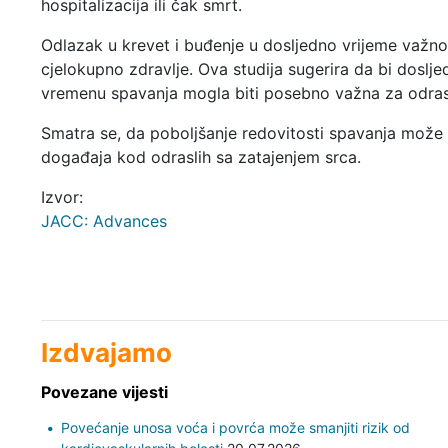
hospitalizacija ili čak smrt.
Odlazak u krevet i buđenje u dosljedno vrijeme važno
cjelokupno zdravlje. Ova studija sugerira da bi doslje
vremenu spavanja mogla biti posebno važna za odras
Smatra se, da poboljšanje redovitosti spavanja može bi
događaja kod odraslih sa zatajenjem srca.
Izvor:
JACC: Advances
Izdvajamo
Povezane vijesti
Povećanje unosa voća i povrća može smanjiti rizik od