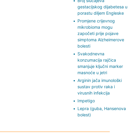
Broj slučajeva
gestacijskog dijabetesa u
porastu diljem Engleske
Promjene crijevnog
mikrobioma mogu
započeti prije pojave
simptoma Alzheimerove
bolesti
Svakodnevna
konzumacija rajčica
smanjuje ključni marker
masnoće u jetri
Arginin jača imunološki
sustav protiv raka i
virusnih infekcija
Impetigo
Lepra (guba, Hansenova
bolest)