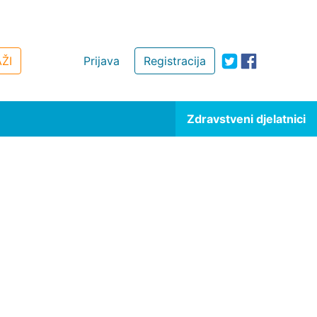
ŽI
Prijava
Registracija
Zdravstveni djelatnici