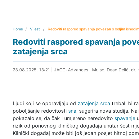
Home
Vijesti
Redoviti raspored spavanja povezan s boljim ishodi
Redoviti raspored spavanja pov
zatajenja srca
23.08.2025. 13:32
23.08.2025. 13:21
|
JACC: Advances
|
Mr. sc. Dean Delić, dr.
Ljudi koji se oporavljaju od
zatajenja srca
trebali bi r
poboljšanje redovitosti
sna
, sugerira nova studija. Na
pokazalo se, da čak i umjereno neredovito
spavanje
u
rizik od ponovnog kliničkog događaja unutar šest mje
Klinički događaj može biti još jedan posjet hitnoj pom