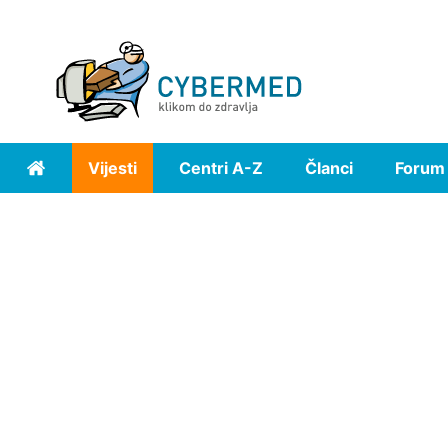
Vijesti
Centri A-Z
Članci
Forum
Home