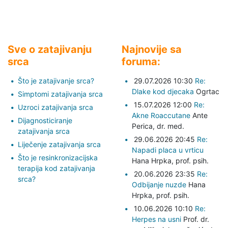
Sve o zatajivanju
Najnovije sa
srca
foruma:
Što je zatajivanje srca?
29.07.2026 10:30
Re:
Dlake kod djecaka
Ogrtac
Simptomi zatajivanja srca
15.07.2026 12:00
Re:
Uzroci zatajivanja srca
Akne Roaccutane
Ante
Dijagnosticiranje
Perica,
dr. med.
zatajivanja srca
29.06.2026 20:45
Re:
Liječenje zatajivanja srca
Napadi placa u vrticu
Što je resinkronizacijska
Hana Hrpka,
prof. psih.
terapija kod zatajivanja
20.06.2026 23:35
Re:
srca?
Odbijanje nuzde
Hana
Hrpka,
prof. psih.
10.06.2026 10:10
Re:
Herpes na usni
Prof. dr.