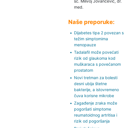
sc. Milivoj Jovančević,
dr.
med.
Naše preporuke:
Dijabetes tipa 2 povezan s
težim simptomima
menopauze
Tadalafil može povećati
rizik od glaukoma kod
muškaraca s povećanom
prostatom
Novi tretman za bolesti
desni ubija štetne
bakterije, a istovremeno
čuva korisne mikrobe
Zagađenje zraka može
pogoršati simptome
reumatoidnog artritisa i
rizik od pogoršanja