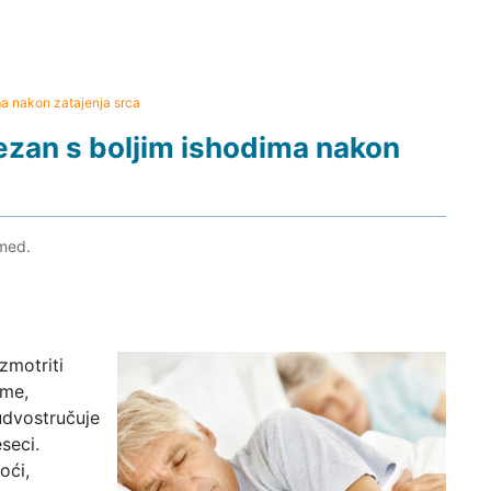
ma nakon zatajenja srca
ezan s boljim ishodima nakon
 med.
azmotriti
ime,
dvostručuje
seci.
oći,