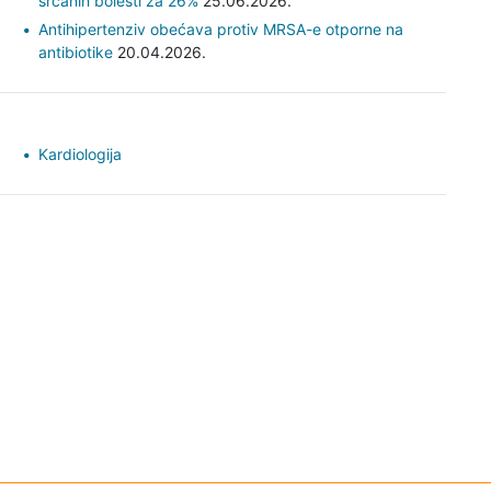
srčanih bolesti za 26%
25.06.2026.
Antihipertenziv obećava protiv MRSA-e otporne na
antibiotike
20.04.2026.
Kardiologija