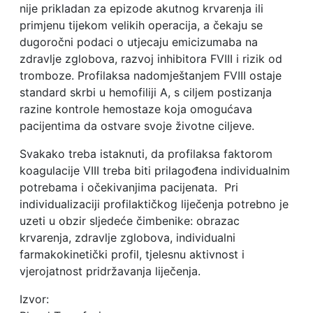
nije prikladan za epizode akutnog krvarenja ili
primjenu tijekom velikih operacija, a čekaju se
dugoročni podaci o utjecaju emicizumaba na
zdravlje zglobova, razvoj inhibitora FVIII i rizik od
tromboze. Profilaksa nadomještanjem FVIII ostaje
standard skrbi u hemofiliji A, s ciljem postizanja
razine kontrole hemostaze koja omogućava
pacijentima da ostvare svoje životne ciljeve.
Svakako treba istaknuti, da profilaksa faktorom
koagulacije VIII treba biti prilagođena individualnim
potrebama i očekivanjima pacijenata. Pri
individualizaciji profilaktičkog liječenja potrebno je
uzeti u obzir sljedeće čimbenike: obrazac
krvarenja, zdravlje zglobova, individualni
farmakokinetički profil, tjelesnu aktivnost i
vjerojatnost pridržavanja liječenja.
Izvor: