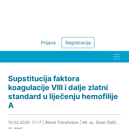
Prijava
Registracija
Supstitucija faktora
koagulacije VIII i dalje zlatni
standard u liječenju hemofilije
A
10.02.2020. 21:29
10.02.2020. 11:17
|
Blood Transfusion
|
Mr. sc. Dean Delić,
dr. med.