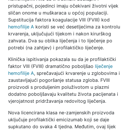
pristupačni, pojedinci imaju očekivani životni vijek
sličan onome u muškaraca u općoj populaciji.
Supstitucija faktora koagulacije VIII (FVIII) kod
hemofilije A
koristi se već desetljećima za kontrolu
krvarenja, uključujući tijekom i nakon kirurškog
zahvata. Dva su oblika liječenja i to liječenje po
potrebi (na zahtjev) i profilaktičko liječenje.
Klinička ispitivanja pokazala su da je profilaktički
faktor VIII (FVIII) dramatično poboljšao
liječenje
hemofilije A
, sprečavajući krvarenje u zglobovima i
zaustavljajući pogoršanje statusa zgloba. FVIII
proizvodi s produljenim poluživotom u plazmi
dodatno poboljšavaju kvalitetu života pacijenata i
vjerojatnost pridržavanja redovitog liječenja.
Nova licencirana klasa ne-zamjenskih proizvoda
uključuje profilaktički emicizumab koji se daje
supkutano do svaka 4 tjedna. Međutim, ovaj lijek