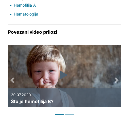
Hemofilija A
Hematologija
Povezani video prilozi
Previous
Next
20.
30.07.2020.
hemofilija B?
Što je hemofil