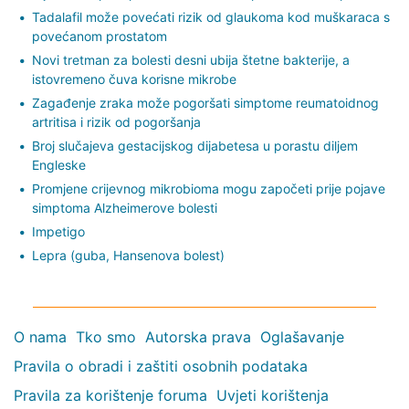
Tadalafil može povećati rizik od glaukoma kod muškaraca s
povećanom prostatom
Novi tretman za bolesti desni ubija štetne bakterije, a
istovremeno čuva korisne mikrobe
Zagađenje zraka može pogoršati simptome reumatoidnog
artritisa i rizik od pogoršanja
Broj slučajeva gestacijskog dijabetesa u porastu diljem
Engleske
Promjene crijevnog mikrobioma mogu započeti prije pojave
simptoma Alzheimerove bolesti
Impetigo
Lepra (guba, Hansenova bolest)
O nama
Tko smo
Autorska prava
Oglašavanje
Pravila o obradi i zaštiti osobnih podataka
Pravila za korištenje foruma
Uvjeti korištenja