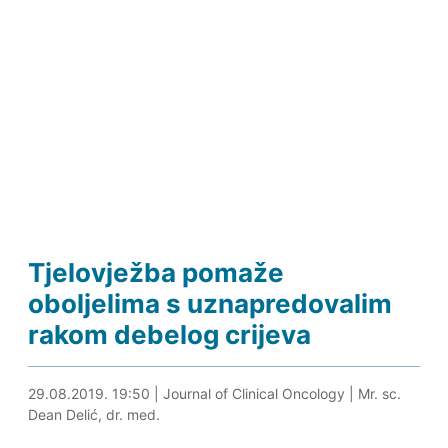
Tjelovježba pomaže
oboljelima s uznapredovalim
rakom debelog crijeva
29.08.2019. 20:54
29.08.2019. 19:50
|
Journal of Clinical Oncology
|
Mr. sc.
Dean Delić, dr. med.