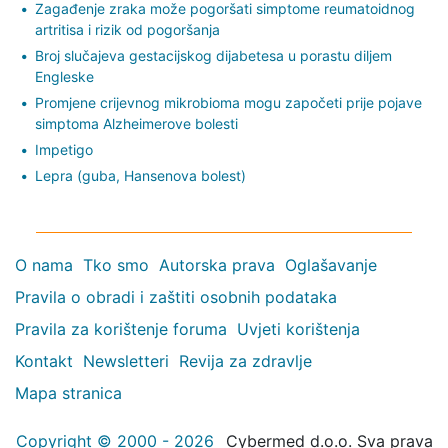
Zagađenje zraka može pogoršati simptome reumatoidnog
artritisa i rizik od pogoršanja
Broj slučajeva gestacijskog dijabetesa u porastu diljem
Engleske
Promjene crijevnog mikrobioma mogu započeti prije pojave
simptoma Alzheimerove bolesti
Impetigo
Lepra (guba, Hansenova bolest)
O nama
Tko smo
Autorska prava
Oglašavanje
Pravila o obradi i zaštiti osobnih podataka
Pravila za korištenje foruma
Uvjeti korištenja
Kontakt
Newsletteri
Revija za zdravlje
Mapa stranica
Copyright © 2000 - 2026
Cybermed d.o.o. Sva prava