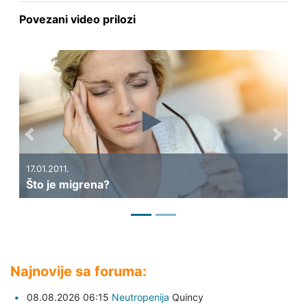
Povezani video prilozi
Previous
Next
17.01.2011.
06
Što je migrena?
Ka
Najnovije sa foruma:
08.08.2026 06:15
Neutropenija
Quincy