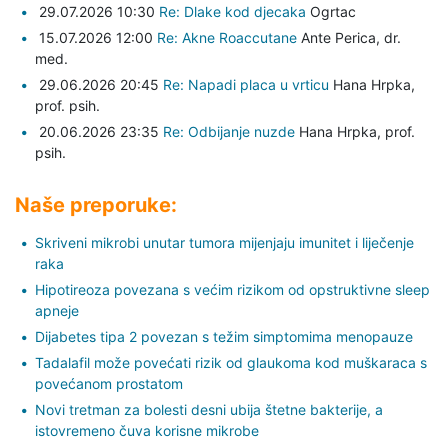
29.07.2026 10:30
Re: Dlake kod djecaka
Ogrtac
15.07.2026 12:00
Re: Akne Roaccutane
Ante Perica,
dr.
med.
29.06.2026 20:45
Re: Napadi placa u vrticu
Hana Hrpka,
prof. psih.
20.06.2026 23:35
Re: Odbijanje nuzde
Hana Hrpka,
prof.
psih.
Naše preporuke:
Skriveni mikrobi unutar tumora mijenjaju imunitet i liječenje
raka
Hipotireoza povezana s većim rizikom od opstruktivne sleep
apneje
Dijabetes tipa 2 povezan s težim simptomima menopauze
Tadalafil može povećati rizik od glaukoma kod muškaraca s
povećanom prostatom
Novi tretman za bolesti desni ubija štetne bakterije, a
istovremeno čuva korisne mikrobe