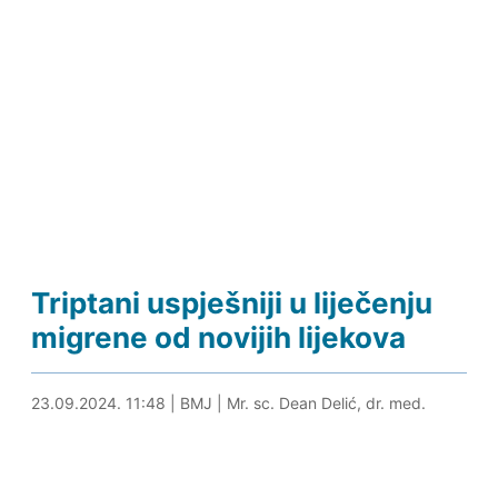
Triptani uspješniji u liječenju
migrene od novijih lijekova
23.09.2024. 11:58
23.09.2024. 11:48
|
BMJ
|
Mr. sc. Dean Delić, dr. med.