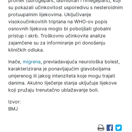
promet (ubrogepant, lasmiditan i rimegepant), koji
su pokazali učinkovitost usporedivu s nesteroidnim
protuupalnim lijekovima. Uključivanje
visokoučinkovitih triptana na WHO-ov popis
osnovnih lijekova moglo bi poboljšati globalni
pristup i skrb. Troškovno učinkovite analize
zajamčene su za informiranje pri donošenju
kliničkih odluka.
Inače,
migrena
, prevladavajuća neurološka bolest,
karakterizirana je ponavljajućim glavoboljama
umjerenog ili jakog intenziteta koje mogu trajati
danima. Akutno liječenje stanja uključuje lijekove
koji pružaju trenutačno ublažavanje boli.
Izvor:
BMJ