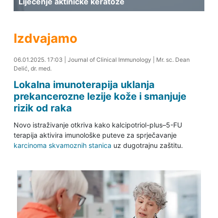
Liječenje aktiničke keratoze
Izdvajamo
06.01.2025. 17:19
06.01.2025. 17:03
|
Journal of Clinical Immunology
|
Mr. sc. Dean
Delić, dr. med.
Lokalna imunoterapija uklanja
prekancerozne lezije kože i smanjuje
rizik od raka
Novo istraživanje otkriva kako kalcipotriol-plus–5-FU
terapija aktivira imunološke puteve za sprječavanje
karcinoma skvamoznih stanica
uz dugotrajnu zaštitu.