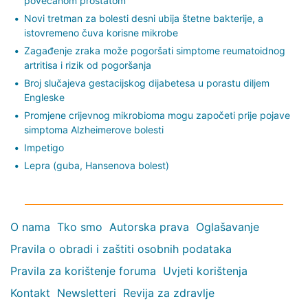
povećanom prostatom
Novi tretman za bolesti desni ubija štetne bakterije, a
istovremeno čuva korisne mikrobe
Zagađenje zraka može pogoršati simptome reumatoidnog
artritisa i rizik od pogoršanja
Broj slučajeva gestacijskog dijabetesa u porastu diljem
Engleske
Promjene crijevnog mikrobioma mogu započeti prije pojave
simptoma Alzheimerove bolesti
Impetigo
Lepra (guba, Hansenova bolest)
O nama
Tko smo
Autorska prava
Oglašavanje
Pravila o obradi i zaštiti osobnih podataka
Pravila za korištenje foruma
Uvjeti korištenja
Kontakt
Newsletteri
Revija za zdravlje