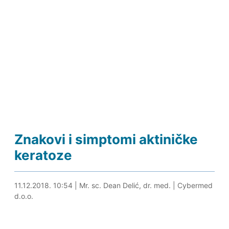
Znakovi i simptomi aktiničke
keratoze
30.04.2024. 15:33
11.12.2018. 10:54
|
Mr. sc. Dean Delić, dr. med.
|
Cybermed
d.o.o.