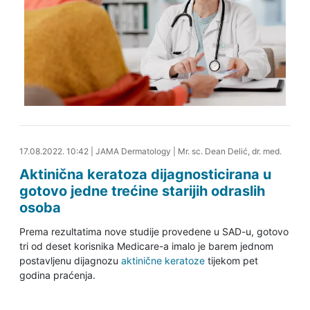
17.08.2022. 11:03
17.08.2022. 10:42
|
JAMA Dermatology
|
Mr. sc. Dean Delić, dr. med.
Aktinična keratoza dijagnosticirana u
gotovo jedne trećine starijih odraslih
osoba
Prema rezultatima nove studije provedene u SAD-u, gotovo
tri od deset korisnika Medicare-a imalo je barem jednom
postavljenu dijagnozu
aktinične keratoze
tijekom pet
godina praćenja.