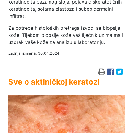
keratinocita bazalnog sloja, pojava diskeratotičnih
keratinocita, solarna elastoza i subepidermalni
infiltrat.
Za potrebe histoloških pretraga izvodi se biopsija
kože. Tijekom biopsije kože vaš liječnik uzima mali
uzorak vaše kože za analizu u laboratoriju.
Zadnja izmjena: 30.04.2024.
Sve o aktiničkoj keratozi