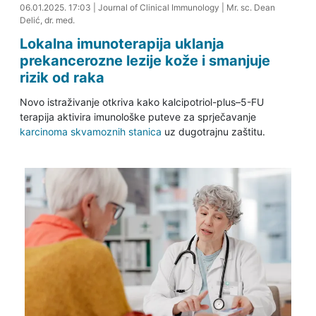
06.01.2025. 17:19
06.01.2025. 17:03
|
Journal of Clinical Immunology
|
Mr. sc. Dean
Delić, dr. med.
Lokalna imunoterapija uklanja
prekancerozne lezije kože i smanjuje
rizik od raka
Novo istraživanje otkriva kako kalcipotriol-plus–5-FU
terapija aktivira imunološke puteve za sprječavanje
karcinoma skvamoznih stanica
uz dugotrajnu zaštitu.