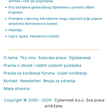
artritisa i rizik od pogoršanja
Broj slučajeva gestacijskog dijabetesa u porastu diljem
Engleske
Promjene crijevnog mikrobioma mogu započeti prije pojave
simptoma Alzheimerove bolesti
Impetigo
Lepra (guba, Hansenova bolest)
O nama
Tko smo
Autorska prava
Oglašavanje
Pravila o obradi i zaštiti osobnih podataka
Pravila za korištenje foruma
Uvjeti korištenja
Kontakt
Newsletteri
Revija za zdravlje
Mapa stranica
Copyright © 2000 - 2026
Cybermed d.o.o. Sva prava
pridržana.