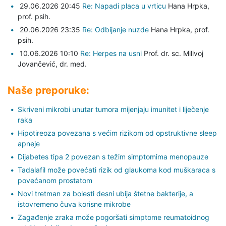
29.06.2026 20:45
Re: Napadi placa u vrticu
Hana Hrpka,
prof. psih.
20.06.2026 23:35
Re: Odbijanje nuzde
Hana Hrpka,
prof.
psih.
10.06.2026 10:10
Re: Herpes na usni
Prof. dr. sc. Milivoj
Jovančević,
dr. med.
Naše preporuke:
Skriveni mikrobi unutar tumora mijenjaju imunitet i liječenje
raka
Hipotireoza povezana s većim rizikom od opstruktivne sleep
apneje
Dijabetes tipa 2 povezan s težim simptomima menopauze
Tadalafil može povećati rizik od glaukoma kod muškaraca s
povećanom prostatom
Novi tretman za bolesti desni ubija štetne bakterije, a
istovremeno čuva korisne mikrobe
Zagađenje zraka može pogoršati simptome reumatoidnog