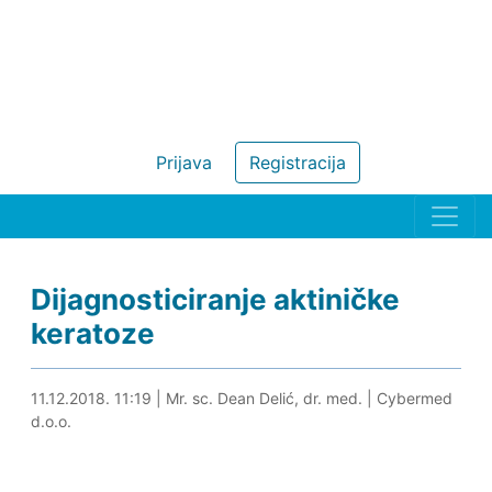
Prijava
Registracija
Dijagnosticiranje aktiničke
keratoze
30.04.2024. 15:34
11.12.2018. 11:19
|
Mr. sc. Dean Delić, dr. med.
|
Cybermed
d.o.o.