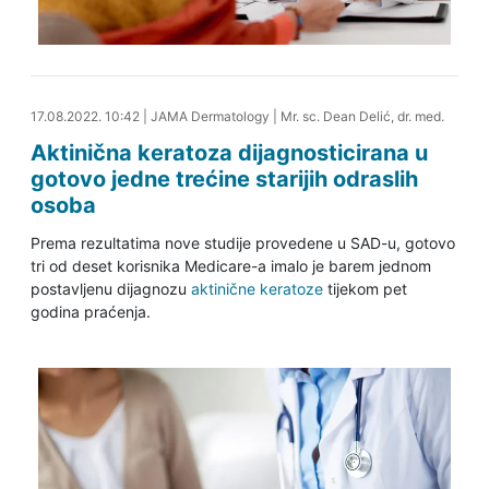
17.08.2022. 11:03
17.08.2022. 10:42
|
JAMA Dermatology
|
Mr. sc. Dean Delić, dr. med.
Aktinična keratoza dijagnosticirana u
gotovo jedne trećine starijih odraslih
osoba
Prema rezultatima nove studije provedene u SAD-u, gotovo
tri od deset korisnika Medicare-a imalo je barem jednom
postavljenu dijagnozu
aktinične keratoze
tijekom pet
godina praćenja.