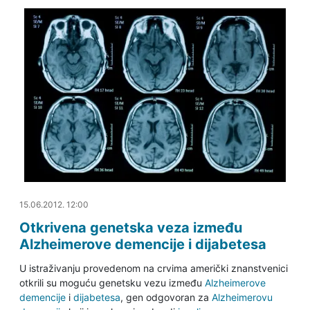
15.06.2012. 12:27
15.06.2012. 12:00
Otkrivena genetska veza između
Alzheimerove demencije i dijabetesa
U istraživanju provedenom na crvima američki znanstvenici
otkrili su moguću genetsku vezu između
Alzheimerove
demencije
i
dijabetesa
, gen odgovoran za
Alzheimerovu