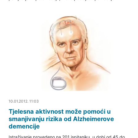
10.01.2012. 11:35
10.01.2012. 11:03
Tjelesna aktivnost može pomoći u
smanjivanju rizika od Alzheimerove
demencije
Istraživanje provedeno na 201 ispitaniku, u dobi od 45 do