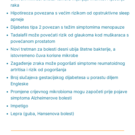
raka
Hipotireoza povezana s većim rizikom od opstruktivne sleep
apneje
Dijabetes tipa 2 povezan s težim simptomima menopauze
Tadalafil može povećati rizik od glaukoma kod muškaraca s
povećanom prostatom
Novi tretman za bolesti desni ubija štetne bakterije, a
istovremeno čuva korisne mikrobe
Zagađenje zraka može pogoršati simptome reumatoidnog
artritisa i rizik od pogoršanja
Broj slučajeva gestacijskog dijabetesa u porastu diljem
Engleske
Promjene crijevnog mikrobioma mogu započeti prije pojave
simptoma Alzheimerove bolesti
Impetigo
Lepra (guba, Hansenova bolest)