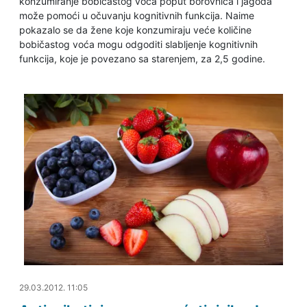
konzumiranje bobičastog voća poput borovnica i jagoda
može pomoći u očuvanju kognitivnih funkcija. Naime
pokazalo se da žene koje konzumiraju veće količine
bobičastog voća mogu odgoditi slabljenje kognitivnih
funkcija, koje je povezano sa starenjem, za 2,5 godine.
29.03.2012. 11:29
29.03.2012. 11:05