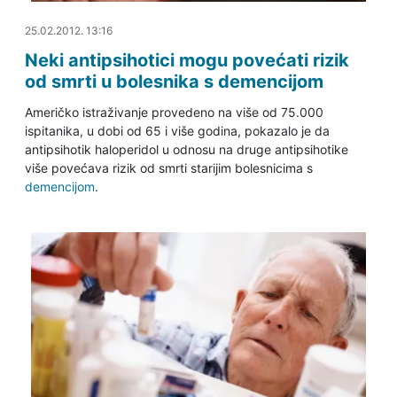
25.02.2012. 13:44
25.02.2012. 13:16
Neki antipsihotici mogu povećati rizik
od smrti u bolesnika s demencijom
Američko istraživanje provedeno na više od 75.000
ispitanika, u dobi od 65 i više godina, pokazalo je da
antipsihotik haloperidol u odnosu na druge antipsihotike
više povećava rizik od smrti starijim bolesnicima s
demencijom
.