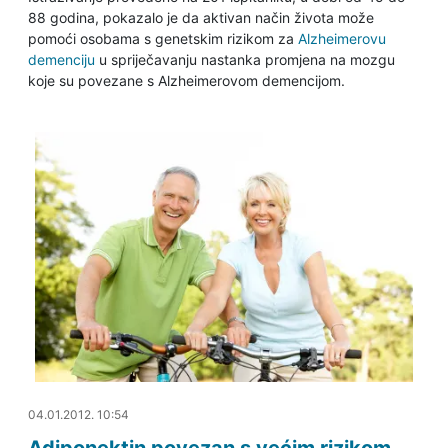
88 godina, pokazalo je da aktivan način života može
pomoći osobama s genetskim rizikom za
Alzheimerovu
demenciju
u spriječavanju nastanka promjena na mozgu
koje su povezane s Alzheimerovom demencijom.
04.01.2012. 12:20
04.01.2012. 10:54