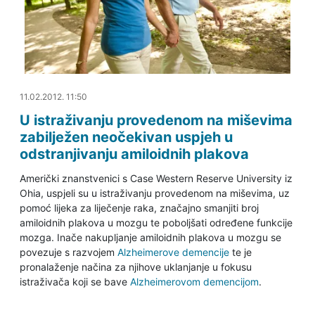
11.02.2012. 12:28
11.02.2012. 11:50
U istraživanju provedenom na miševima
zabilježen neočekivan uspjeh u
odstranjivanju amiloidnih plakova
Američki znanstvenici s Case Western Reserve University iz
Ohia, uspjeli su u istraživanju provedenom na miševima, uz
pomoć lijeka za liječenje raka, značajno smanjiti broj
amiloidnih plakova u mozgu te poboljšati određene funkcije
mozga. Inače nakupljanje amiloidnih plakova u mozgu se
povezuje s razvojem
Alzheimerove demencije
te je
pronalaženje načina za njihove uklanjanje u fokusu
istraživača koji se bave
Alzheimerovom demencijom
.