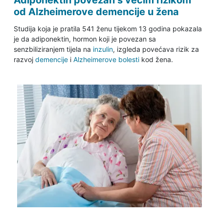
Adiponektin povezan s većim rizikom
od Alzheimerove demencije u žena
Studija koja je pratila 541 ženu tijekom 13 godina pokazala
je da adiponektin, hormon koji je povezan sa
senzbiliziranjem tijela na
inzulin
, izgleda povećava rizik za
razvoj
demencije
i
Alzheimerove bolesti
kod žena.