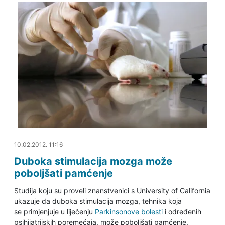
10.02.2012. 11:37
10.02.2012. 11:16
Duboka stimulacija mozga može
poboljšati pamćenje
Studija koju su proveli znanstvenici s University of California
ukazuje da duboka stimulacija mozga, tehnika koja
se primjenjuje u liječenju
Parkinsonove bolesti
i određenih
psihijatrijskih poremećaja, može poboljšati pamćenje.