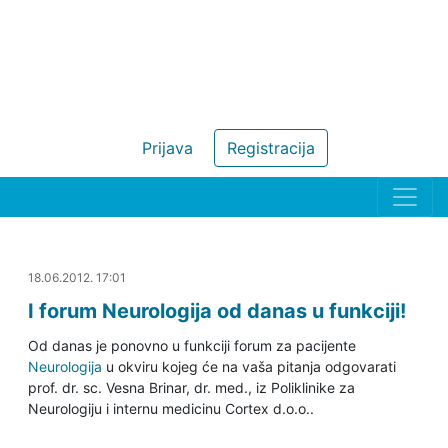
Prijava
Registracija
18.06.2012. 17:21
18.06.2012. 17:01
I forum Neurologija od danas u funkciji!
Od danas je ponovno u funkciji forum za pacijente
Neurologija
u okviru kojeg će na vaša pitanja odgovarati
prof. dr. sc. Vesna Brinar, dr. med., iz Poliklinike za
Neurologiju i internu medicinu Cortex d.o.o..