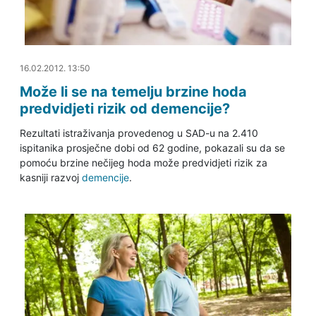
16.02.2012. 14:20
16.02.2012. 13:50
Može li se na temelju brzine hoda
predvidjeti rizik od demencije?
Rezultati istraživanja provedenog u SAD-u na 2.410
ispitanika prosječne dobi od 62 godine, pokazali su da se
pomoću brzine nečijeg hoda može predvidjeti rizik za
kasniji razvoj
demencije
.