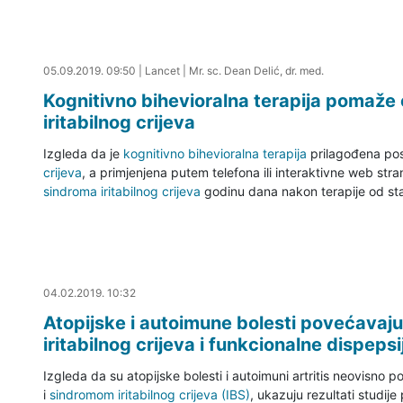
05.09.2019. 10:32
05.09.2019. 09:50
|
Lancet
|
Mr. sc. Dean Delić, dr. med.
Kognitivno bihevioralna terapija pomaže
iritabilnog crijeva
Izgleda da je
kognitivno bihevioralna terapija
prilagođena pos
crijeva
, a primjenjena putem telefona ili interaktivne web stra
sindroma iritabilnog crijeva
godinu dana nakon terapije od st
04.02.2019. 11:26
04.02.2019. 10:32
Atopijske i autoimune bolesti povećavaju
iritabilnog crijeva i funkcionalne dispepsi
Izgleda da su atopijske bolesti i autoimuni artritis neovisno 
i
sindromom iritabilnog crijeva (IBS)
, ukazuju rezultati studije