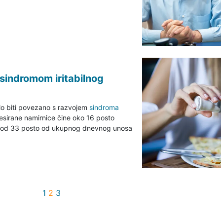
sindromom iritabilnog
lo biti povezano s razvojem
sindroma
cesirane namirnice čine oko 16 posto
lu od 33 posto od ukupnog dnevnog unosa
1
2
3