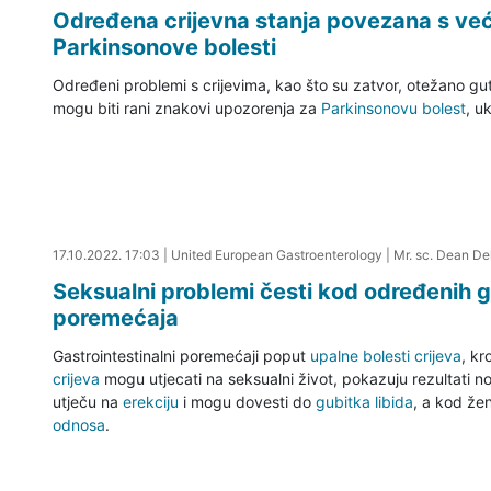
Određena crijevna stanja povezana s već
Parkinsonove bolesti
Određeni problemi s crijevima, kao što su zatvor, otežano gu
mogu biti rani znakovi upozorenja za
Parkinsonovu bolest
, u
17.10.2022. 17:31
17.10.2022. 17:03
|
United European Gastroenterology
|
Mr. sc. Dean Del
Seksualni problemi česti kod određenih g
poremećaja
Gastrointestinalni poremećaji poput
upalne bolesti crijeva
, kr
crijeva
mogu utjecati na seksualni život, pokazuju rezultati 
utječu na
erekciju
i mogu dovesti do
gubitka libida
, a kod že
odnosa
.