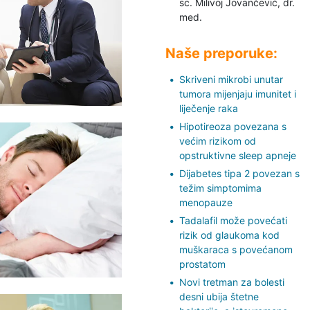
sc. Milivoj Jovančević,
dr.
med.
Naše preporuke:
Skriveni mikrobi unutar
tumora mijenjaju imunitet i
liječenje raka
Hipotireoza povezana s
većim rizikom od
opstruktivne sleep apneje
Dijabetes tipa 2 povezan s
težim simptomima
menopauze
Tadalafil može povećati
rizik od glaukoma kod
muškaraca s povećanom
prostatom
Novi tretman za bolesti
desni ubija štetne