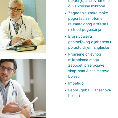
bakterije, a istovremeno
čuva korisne mikrobe
Zagađenje zraka može
pogoršati simptome
reumatoidnog artritisa i
rizik od pogoršanja
Broj slučajeva
gestacijskog dijabetesa u
porastu diljem Engleske
Promjene crijevnog
mikrobioma mogu
započeti prije pojave
simptoma Alzheimerove
bolesti
Impetigo
Lepra (guba, Hansenova
bolest)