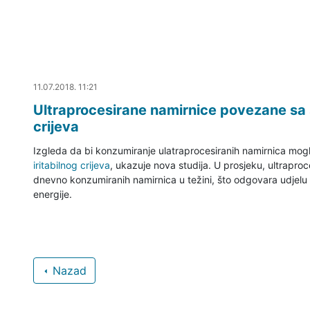
11.07.2018. 11:46
11.07.2018. 11:21
Ultraprocesirane namirnice povezane sa 
crijeva
Izgleda da bi konzumiranje ulatraprocesiranih namirnica mog
iritabilnog crijeva
, ukazuje nova studija. U prosjeku, ultrapro
dnevno konzumiranih namirnica u težini, što odgovara udje
energije.
Nazad