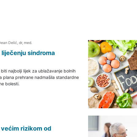
Dean Delić, dr, med.
 liječenju sindroma
ti najbolji lijek za ublažavanje bolnih
čita plana prehrane nadmašila standardne
ne bolesti.
s većim rizikom od