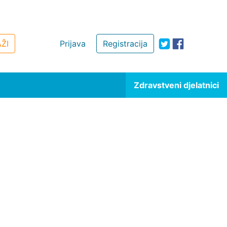
ŽI
Prijava
Registracija
Zdravstveni djelatnici