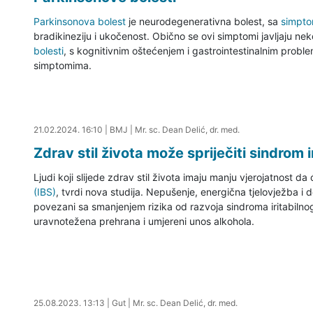
Parkinsonova bolest
je neurodegenerativna bolest, sa
simpt
bradikineziju i ukočenost. Obično se ovi simptomi javljaju nek
bolesti
, s kognitivnim oštećenjem i gastrointestinalnim probl
simptomima.
21.02.2024. 16:49
21.02.2024. 16:10
|
BMJ
|
Mr. sc. Dean Delić, dr. med.
Zdrav stil života može spriječiti sindrom i
Ljudi koji slijede zdrav stil života imaju manju vjerojatnost da
(IBS)
, tvrdi nova studija. Nepušenje, energična tjelovježba 
povezani sa smanjenjem rizika od razvoja sindroma iritabilnog c
uravnotežena prehrana i umjereni unos alkohola.
25.08.2023. 13:29
25.08.2023. 13:13
|
Gut
|
Mr. sc. Dean Delić, dr. med.