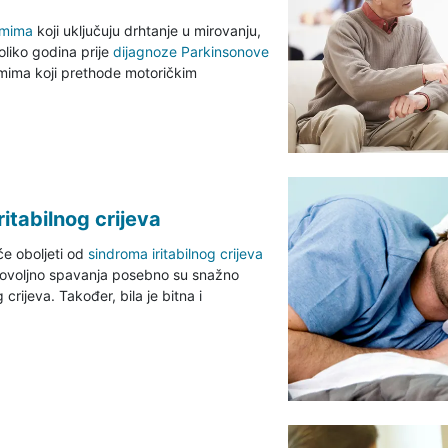
omima
koji uključuju drhtanje u mirovanju,
oliko godina prije
dijagnoze Parkinsonove
emima koji prethode motoričkim
ritabilnog crijeva
 će oboljeti od
sindroma iritabilnog crijeva
i dovoljno spavanja posebno su snažno
rijeva. Također, bila je bitna i