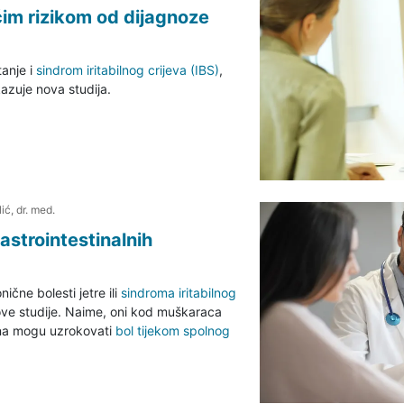
im rizikom od dijagnoze
tanje i
sindrom iritabilnog crijeva (IBS)
,
kazuje nova studija.
ić, dr. med.
astrointestinalnih
onične bolesti jetre ili
sindroma iritabilnog
nove studije. Naime, oni kod muškaraca
na mogu uzrokovati
bol tijekom spolnog