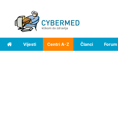
Vijesti
Centri A-Z
Članci
Forum
Home