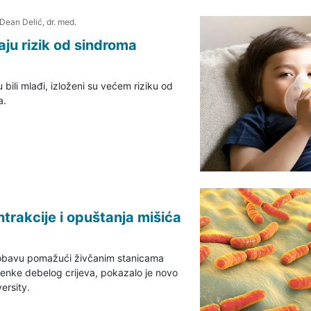
 Dean Delić, dr. med.
aju rizik od sindroma
bili mlađi, izloženi su većem riziku od
a.
ntrakcije i opuštanja mišića
robavu pomažući živčanim stanicama
tijenke debelog crijeva, pokazalo je novo
ersity.