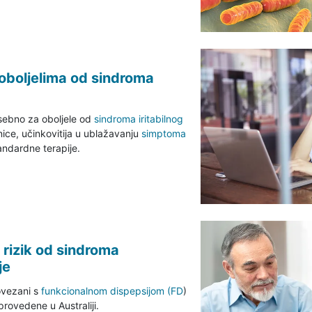
 oboljelima od sindroma
ebno za oboljele od
sindroma iritabilnog
nice, učinkovitija u ublažavanju
simptoma
andardne terapije.
 rizik od sindroma
je
povezani s
funkcionalnom dispepsijom (FD
)
 provedene u Australiji.