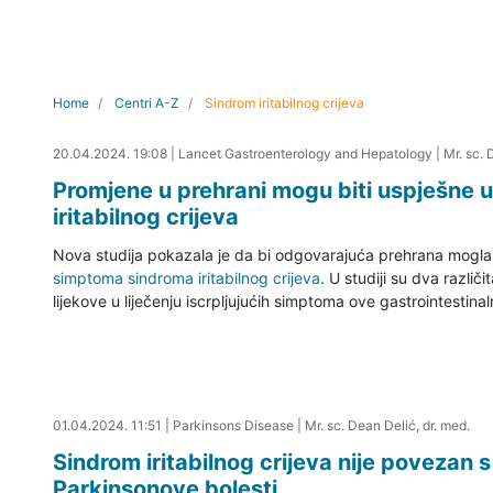
Home
Centri A-Z
Sindrom iritabilnog crijeva
20.04.2024. 20:02
20.04.2024. 19:08
|
Lancet Gastroenterology and Hepatology
|
Mr. sc. 
Promjene u prehrani mogu biti uspješne u
iritabilnog crijeva
Nova studija pokazala je da bi odgovarajuća prehrana mogla bi
simptoma sindroma iritabilnog crijeva
. U studiji su dva razli
lijekove u liječenju iscrpljujućih simptoma ove gastrointestinal
01.04.2024. 12:10
01.04.2024. 11:51
|
Parkinsons Disease
|
Mr. sc. Dean Delić, dr. med.
Sindrom iritabilnog crijeva nije povezan 
Parkinsonove bolesti