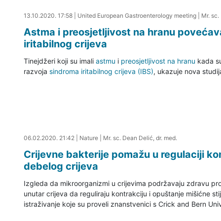
13.10.2020. 18:22
13.10.2020. 17:58
|
United European Gastroenterology meeting
|
Mr. sc.
Astma i preosjetljivost na hranu povećav
iritabilnog crijeva
Tinejdžeri koji su imali
astmu
i
preosjetljivost na hranu
kada su 
razvoja
sindroma iritabilnog crijeva (IBS)
, ukazuje nova studij
06.02.2020. 22:08
06.02.2020. 21:42
|
Nature
|
Mr. sc. Dean Delić, dr. med.
Crijevne bakterije pomažu u regulaciji ko
debelog crijeva
Izgleda da mikroorganizmi u crijevima podržavaju zdravu p
unutar crijeva da reguliraju kontrakciju i opuštanje mišićne s
istraživanje koje su proveli znanstvenici s Crick and Bern Univ