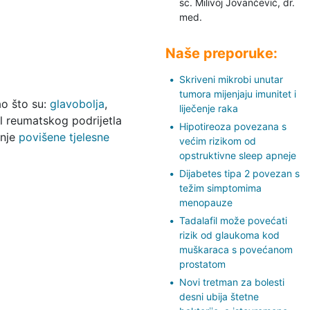
sc. Milivoj Jovančević,
dr.
med.
Naše preporuke:
Skriveni mikrobi unutar
tumora mijenjaju imunitet i
ao što su:
glavobolja
,
liječenje raka
bol reumatskog podrijetla
Hipotireoza povezana s
anje
povišene tjelesne
većim rizikom od
opstruktivne sleep apneje
Dijabetes tipa 2 povezan s
težim simptomima
menopauze
Tadalafil može povećati
rizik od glaukoma kod
muškaraca s povećanom
prostatom
Novi tretman za bolesti
desni ubija štetne