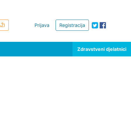
ŽI
Prijava
Registracija
Zdravstveni djelatnici