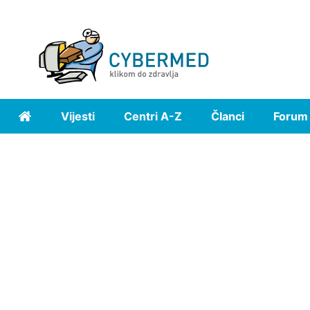
Vijesti
Centri A-Z
Članci
Forum
Home