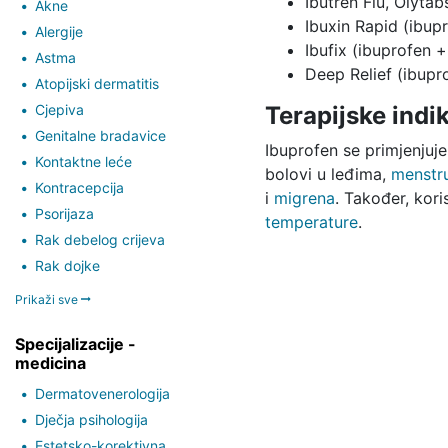
Ibutren Flu, Olyta
Akne
Ibuxin Rapid (ibupr
Alergije
Ibufix (ibuprofen + 
Astma
Deep Relief (ibupr
Atopijski dermatitis
Cjepiva
Terapijske indik
Genitalne bradavice
Ibuprofen se primjenjuj
Kontaktne leće
bolovi u leđima,
menstru
Kontracepcija
i
migrena
. Također, kor
Psorijaza
temperature
.
Rak debelog crijeva
Rak dojke
Prikaži sve
Specijalizacije -
medicina
Dermatovenerologija
Dječja psihologija
Estetsko-korektivna