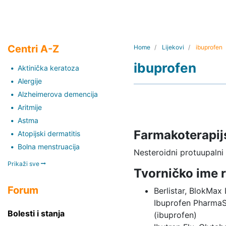
Centri A-Z
Home
Lijekovi
ibuprofen
ibuprofen
Aktinička keratoza
Alergije
Alzheimerova demencija
Aritmije
Astma
Farmakoterapij
Atopijski dermatitis
Bolna menstruacija
Nesteroidni protuupalni i
Prikaži sve
Tvorničko ime r
Forum
Berlistar, BlokMax 
Ibuprofen PharmaS,
Bolesti i stanja
(ibuprofen)