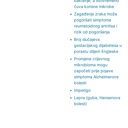
bakterije, a istovremeno
čuva korisne mikrobe
Zagađenje zraka može
pogoršati simptome
reumatoidnog artritisa i
rizik od pogoršanja
Broj slučajeva
gestacijskog dijabetesa u
porastu diljem Engleske
Promjene crijevnog
mikrobioma mogu
započeti prije pojave
simptoma Alzheimerove
bolesti
Impetigo
Lepra (guba, Hansenova
bolest)