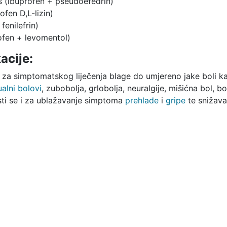
bs (ibuprofen + pseudoefedrin)
ofen D,L-lizin)
fenilefrin)
ofen + levomentol)
acije:
e za simptomatskog liječenja blage do umjereno jake boli k
alni bolovi
, zubobolja, grlobolja, neuralgije, mišićna bol, 
isti se i za ublažavanje simptoma
prehlade
i
gripe
te snižav