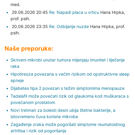
med.
29.06.2026 20:45
Re: Napadi placa u vrticu
Hana Hrpka,
prof. psih.
20.06.2026 23:35
Re: Odbijanje nuzde
Hana Hrpka,
prof.
psih.
Naše preporuke:
Skriveni mikrobi unutar tumora mijenjaju imunitet i liječenje
raka
Hipotireoza povezana s većim rizikom od opstruktivne sleep
apneje
Dijabetes tipa 2 povezan s težim simptomima menopauze
Tadalafil može povećati rizik od glaukoma kod muškaraca s
povećanom prostatom
Novi tretman za bolesti desni ubija štetne bakterije, a
istovremeno čuva korisne mikrobe
Zagađenje zraka može pogoršati simptome reumatoidnog
artritisa i rizik od pogoršanja