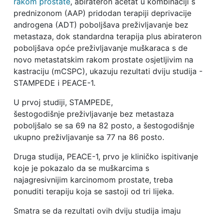
rakom prostate
, abirateron acetat u kombinaciji s
prednizonom (AAP) pridodan terapiji deprivacije
androgena (ADT) poboljšava preživljavanje bez
metastaza, dok standardna terapija plus abirateron
poboljšava opće preživljavanje muškaraca s de
novo metastatskim rakom prostate osjetljivim na
kastraciju (mCSPC), ukazuju rezultati dviju studija -
STAMPEDE i PEACE-1.
U prvoj studiji, STAMPEDE,
šestogodišnje preživljavanje bez metastaza
poboljšalo se sa 69 na 82 posto, a šestogodišnje
ukupno preživljavanje sa 77 na 86 posto.
Druga studija, PEACE-1, prvo je kliničko ispitivanje
koje je pokazalo da se muškarcima s
najagresivnijim karcinomom prostate, treba
ponuditi terapiju koja se sastoji od tri lijeka.
Smatra se da rezultati ovih dviju studija imaju