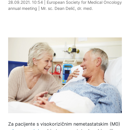
28.09.2021. 11:18
28.09.2021. 10:54
|
European Society for Medical Oncology
annual meeting
|
Mr. sc. Dean Delić, dr. med.
Za pacijente s visokorizičnim nemetastatskim (M0)