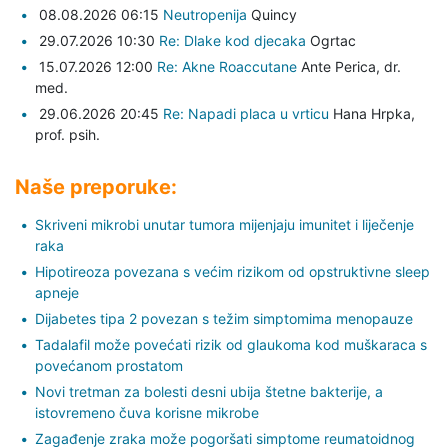
08.08.2026 06:15
Neutropenija
Quincy
29.07.2026 10:30
Re: Dlake kod djecaka
Ogrtac
15.07.2026 12:00
Re: Akne Roaccutane
Ante Perica,
dr.
med.
29.06.2026 20:45
Re: Napadi placa u vrticu
Hana Hrpka,
prof. psih.
Naše preporuke:
Skriveni mikrobi unutar tumora mijenjaju imunitet i liječenje
raka
Hipotireoza povezana s većim rizikom od opstruktivne sleep
apneje
Dijabetes tipa 2 povezan s težim simptomima menopauze
Tadalafil može povećati rizik od glaukoma kod muškaraca s
povećanom prostatom
Novi tretman za bolesti desni ubija štetne bakterije, a
istovremeno čuva korisne mikrobe
Zagađenje zraka može pogoršati simptome reumatoidnog