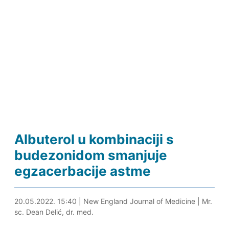
Albuterol u kombinaciji s
budezonidom smanjuje
egzacerbacije astme
20.05.2022. 15:55
20.05.2022. 15:40
|
New England Journal of Medicine
|
Mr.
sc. Dean Delić, dr. med.