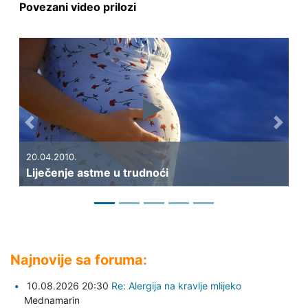
Povezani video prilozi
Previous
Next
20.04.2010.
16
Liječenje astme u trudnoći
Ka
Najnovije sa foruma:
10.08.2026 20:30
Re: Alergija na kravlje mlijeko
Mednamarin