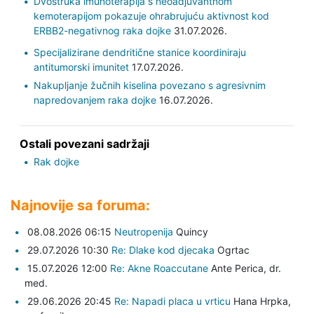
Dvostruka imunoterapija s neoadjuvantnom
kemoterapijom pokazuje ohrabrujuću aktivnost kod
ERBB2-negativnog raka dojke
31.07.2026.
Specijalizirane dendritične stanice koordiniraju
antitumorski imunitet
17.07.2026.
Nakupljanje žučnih kiselina povezano s agresivnim
napredovanjem raka dojke
16.07.2026.
Ostali povezani sadržaji
Rak dojke
Najnovije sa foruma:
08.08.2026 06:15
Neutropenija
Quincy
29.07.2026 10:30
Re: Dlake kod djecaka
Ogrtac
15.07.2026 12:00
Re: Akne Roaccutane
Ante Perica,
dr.
med.
29.06.2026 20:45
Re: Napadi placa u vrticu
Hana Hrpka,