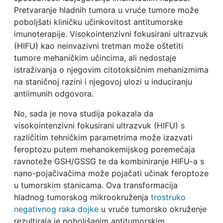
Pretvaranje hladnih tumora u vruće tumore može
poboljšati kliničku učinkovitost antitumorske
imunoterapije. Visokointenzivni fokusirani ultrazvuk
(HIFU) kao neinvazivni tretman može oštetiti
tumore mehaničkim učincima, ali nedostaje
istraživanja o njegovim citotoksičnim mehanizmima
na staničnoj razini i njegovoj ulozi u induciranju
antiimunih odgovora.
No, sada je nova studija pokazala da
visokointenzivni fokusirani ultrazvuk (HIFU) s
različitim tehničkim parametrima može izazvati
feroptozu putem mehanokemijskog poremećaja
ravnoteže GSH/GSSG te da kombiniranje HIFU-a s
nano-pojačivačima može pojačati učinak feroptoze
u tumorskim stanicama. Ova transformacija
hladnog tumorskog mikrookruženja
trostruko
negativnog raka dojke
u vruće tumorsko okruženje
rezultirala je poboljšanim antitumorskim