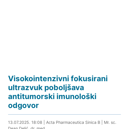
Visokointenzivni fokusirani
ultrazvuk poboljšava
antitumorski imunološki
odgovor
13.07.2025. 18:26
13.07.2025. 18:08
|
Acta Pharmaceutica Sinica B
|
Mr. sc.
Dean Delić, dr. med.