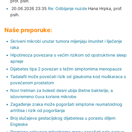
prof. psih.
20.06.2026 23:35
Re: Odbijanje nuzde
Hana Hrpka,
prof.
psih.
Naše preporuke:
Skriveni mikrobi unutar tumora mijenjaju imunitet i liječenje
raka
Hipotireoza povezana s većim rizikom od opstruktivne sleep
apneje
Dijabetes tipa 2 povezan s težim simptomima menopauze
Tadalafil može povećati rizik od glaukoma kod muškaraca s
povećanom prostatom
Novi tretman za bolesti desni ubija štetne bakterije, a
istovremeno čuva korisne mikrobe
Zagađenje zraka može pogoršati simptome reumatoidnog
artritisa i rizik od pogoršanja
Broj slučajeva gestacijskog dijabetesa u porastu diljem
Engleske
Promjene crijevnog mikrobioma mogu započeti prije pojave