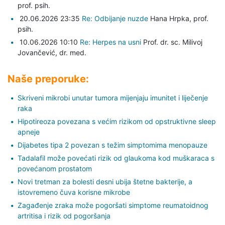
prof. psih.
20.06.2026 23:35
Re: Odbijanje nuzde
Hana Hrpka,
prof.
psih.
10.06.2026 10:10
Re: Herpes na usni
Prof. dr. sc. Milivoj
Jovančević,
dr. med.
Naše preporuke:
Skriveni mikrobi unutar tumora mijenjaju imunitet i liječenje
raka
Hipotireoza povezana s većim rizikom od opstruktivne sleep
apneje
Dijabetes tipa 2 povezan s težim simptomima menopauze
Tadalafil može povećati rizik od glaukoma kod muškaraca s
povećanom prostatom
Novi tretman za bolesti desni ubija štetne bakterije, a
istovremeno čuva korisne mikrobe
Zagađenje zraka može pogoršati simptome reumatoidnog
artritisa i rizik od pogoršanja