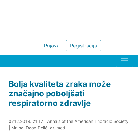
Prijava
Registracija
Bolja kvaliteta zraka može
značajno poboljšati
respiratorno zdravlje
07.12.2019. 21:41
07.12.2019. 21:17
|
Annals of the American Thoracic Society
|
Mr. sc. Dean Delić, dr. med.