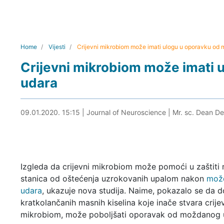
Home
Vijesti
Crijevni mikrobiom može imati ulogu u oporavku od
Crijevni mikrobiom može imati
udara
09.01.2020. 15:42
09.01.2020. 15:15
|
Journal of Neuroscience
|
Mr. sc. Dean Del
Izgleda da crijevni mikrobiom može pomoći u zaštiti
stanica od oštećenja uzrokovanih upalom nakon
mož
udara
, ukazuje nova studija. Naime, pokazalo se da 
kratkolančanih masnih kiselina koje inače stvara crije
mikrobiom, može poboljšati oporavak od moždanog 