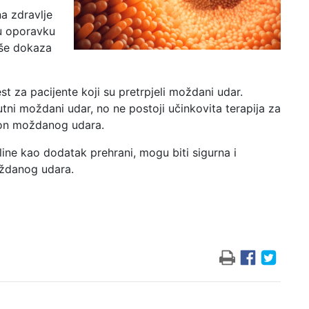
a zdravlje
 u oporavku
iše dokaza
st za pacijente koji su pretrpjeli moždani udar.
ni moždani udar, no ne postoji učinkovita terapija za
kon moždanog udara.
ine kao dodatak prehrani, mogu biti sigurna i
moždanog udara.