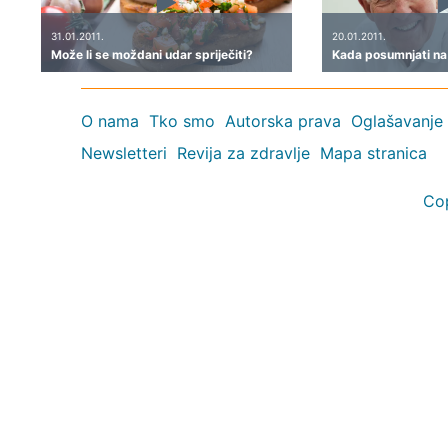
31.01.2011.
20.01.2011.
Može li se moždani udar spriječiti?
Kada posumnjati na
O nama
Tko smo
Autorska prava
Oglašavanje
Newsletteri
Revija za zdravlje
Mapa stranica
Co