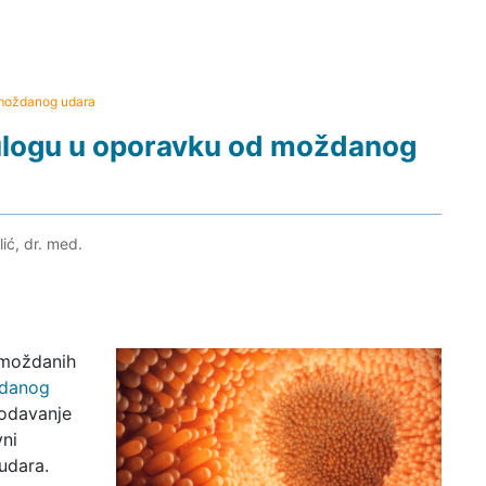
 moždanog udara
 ulogu u oporavku od moždanog
ić, dr. med.
 moždanih
danog
dodavanje
vni
udara.