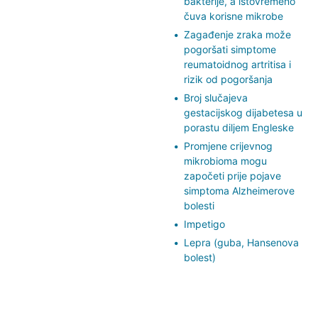
bakterije, a istovremeno
čuva korisne mikrobe
Zagađenje zraka može
pogoršati simptome
reumatoidnog artritisa i
rizik od pogoršanja
Broj slučajeva
gestacijskog dijabetesa u
porastu diljem Engleske
Promjene crijevnog
mikrobioma mogu
započeti prije pojave
simptoma Alzheimerove
bolesti
Impetigo
Lepra (guba, Hansenova
bolest)