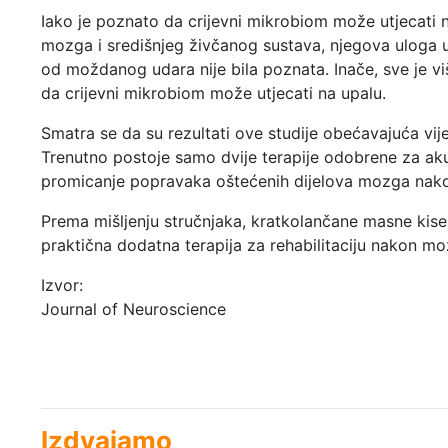
Iako je poznato da crijevni mikrobiom može utjecati n
mozga i središnjeg živčanog sustava, njegova uloga
od moždanog udara nije bila poznata. Inače, sve je v
da crijevni mikrobiom može utjecati na upalu.
Smatra se da su rezultati ove studije obećavajuća vije
Trenutno postoje samo dvije terapije odobrene za akut
promicanje popravaka oštećenih dijelova mozga na
Prema mišljenju stručnjaka, kratkolančane masne kisel
praktična dodatna terapija za rehabilitaciju nakon 
Izvor:
Journal of Neuroscience
Izdvajamo