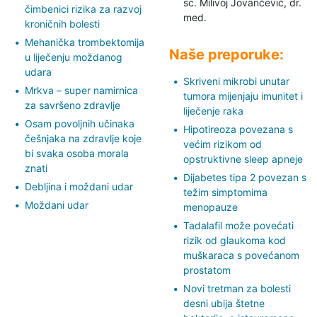
sc. Milivoj Jovančević,
dr.
čimbenici rizika za razvoj
med.
kroničnih bolesti
Mehanička trombektomija
Naše preporuke:
u liječenju moždanog
udara
Skriveni mikrobi unutar
Mrkva – super namirnica
tumora mijenjaju imunitet i
za savršeno zdravlje
liječenje raka
Osam povoljnih učinaka
Hipotireoza povezana s
češnjaka na zdravlje koje
većim rizikom od
bi svaka osoba morala
opstruktivne sleep apneje
znati
Dijabetes tipa 2 povezan s
Debljina i moždani udar
težim simptomima
Moždani udar
menopauze
Tadalafil može povećati
rizik od glaukoma kod
muškaraca s povećanom
prostatom
Novi tretman za bolesti
desni ubija štetne