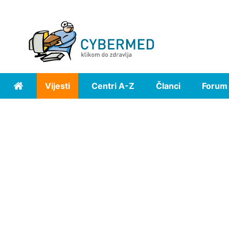
Vijesti
Centri A-Z
Članci
Forum
Home