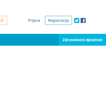
ŽI
Prijava
Registracija
Zdravstveni djelatnici