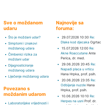
Sve o moždanom
Najnovije sa
udaru
foruma:
Što je moždani udar?
29.07.2026 10:30
Re:
Dlake kod djecaka
Ogrtac
Simptomi i znakovi
moždanog udara
15.07.2026 12:00
Re:
Akne Roaccutane
Ante
Čimbenici rizika za
Perica,
dr. med.
moždani udar
29.06.2026 20:45
Re:
Dijagnosticiranje
Napadi placa u vrticu
moždanog udara
Hana Hrpka,
prof. psih.
Liječenje moždanog udara
20.06.2026 23:35
Re:
Odbijanje nuzde
Hana
Povezano s
Hrpka,
prof. psih.
moždanim udarom
10.06.2026 10:10
Re:
Herpes na usni
Prof. dr.
Laboratorijske vrijednosti i