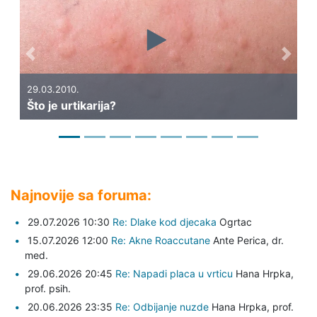
Previous
Next
25.0
Kak
29.03.2010.
Što je urtikarija?
rin
Najnovije sa foruma:
29.07.2026 10:30
Re: Dlake kod djecaka
Ogrtac
15.07.2026 12:00
Re: Akne Roaccutane
Ante Perica,
dr.
med.
29.06.2026 20:45
Re: Napadi placa u vrticu
Hana Hrpka,
prof. psih.
20.06.2026 23:35
Re: Odbijanje nuzde
Hana Hrpka,
prof.