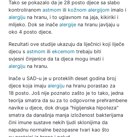
Tako se pokazalo da je 28 posto djece sa slabo
kontroliranom
astmom
ili
kožnom alergijom
imalo i
alergiju
na hranu, i to uglavnom na jaja, kikiriki i
mlijeko. Dok se inače
alergije
na hranu javljaju u
oko 4 posto djece.
Rezultati ove studije ukazuju da liječnici koji liječe
djecu s
astmom
ili
ekcemom
trebaju biti
svjesni činjenice da ta djeca mogu imati i
alergiju
na hranu.
Inače u SAD-u je u proteklih deset godina broj
djece koja imaju
alergiju
na hranu porastao za
18 posto. Još nije poznato zašto je to tako, jedna
teorija smatra da su za to odgovorne prehrambene
navike u djece, dok druga "higijenska hipoteza"
smatra da današnja manja izloženost bakterijama
čini imune sustave nekih ljudi sklonijima da
napadnu normalne bezopasne tvari kao što