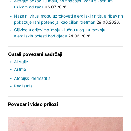
Alergije pokazuju malu, no značajnu vezu s kasnijim
rizikom od raka
06.07.2026.
Nazalni virusi mogu uzrokovati alergijski rinitis, a ribavirin
pokazuje rani potencijal kao ciljani tretman
29.06.2026.
Gljivice u crijevima imaju ključnu ulogu u razvoju
alergijskih bolesti kod djece
24.06.2026.
Ostali povezani sadržaji
Alergije
Astma
Atopijski dermatitis
Pedijatrija
Povezani video prilozi