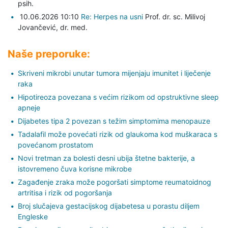
psih.
10.06.2026 10:10
Re: Herpes na usni
Prof. dr. sc. Milivoj
Jovančević,
dr. med.
Naše preporuke:
Skriveni mikrobi unutar tumora mijenjaju imunitet i liječenje
raka
Hipotireoza povezana s većim rizikom od opstruktivne sleep
apneje
Dijabetes tipa 2 povezan s težim simptomima menopauze
Tadalafil može povećati rizik od glaukoma kod muškaraca s
povećanom prostatom
Novi tretman za bolesti desni ubija štetne bakterije, a
istovremeno čuva korisne mikrobe
Zagađenje zraka može pogoršati simptome reumatoidnog
artritisa i rizik od pogoršanja
Broj slučajeva gestacijskog dijabetesa u porastu diljem
Engleske