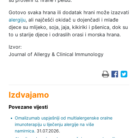
su proteini iz hrane i pelud.
Gotovo svaka hrana ili dodatak hrani može izazvati
alergiju
, ali najčešći okidač u dojenčadi i mlađe
djece su mlijeko, soja, jaja, kikiriki i pšenica, dok su
to u starije djece i odraslih orasi i morska hrana.
Izvor:
Journal of Allergy & Clinical Immunology
Izdvajamo
Povezane vijesti
Omalizumab uspješniji od multialergenske oralne
imunoterapiju u liječenju alergije na više
namirnica.
31.07.2026.