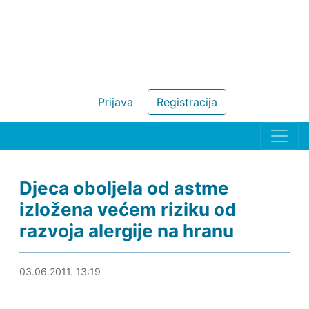
Prijava
Registracija
Djeca oboljela od astme
izložena većem riziku od
razvoja alergije na hranu
03.06.2011. 14:39
03.06.2011. 13:19